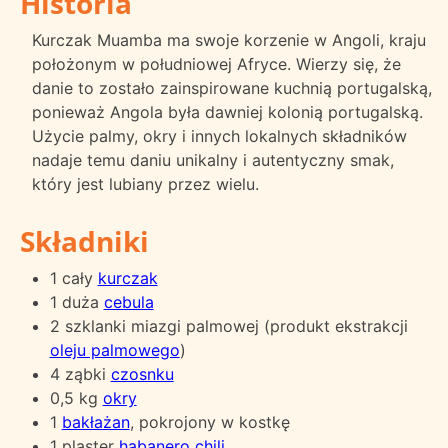
Historia
Kurczak Muamba ma swoje korzenie w Angoli, kraju
położonym w południowej Afryce. Wierzy się, że
danie to zostało zainspirowane kuchnią portugalską,
ponieważ Angola była dawniej kolonią portugalską.
Użycie palmy, okry i innych lokalnych składników
nadaje temu daniu unikalny i autentyczny smak,
który jest lubiany przez wielu.
Składniki
1 cały
kurczak
1 duża
cebula
2 szklanki miazgi palmowej (produkt ekstrakcji
oleju palmowego
)
4 ząbki
czosnku
0,5 kg
okry
1
bakłażan
, pokrojony w kostkę
1 plaster
habanero
chili