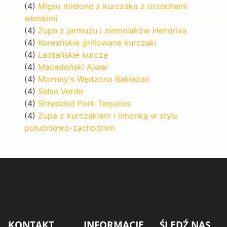
(4)
Mięso mielone z kurczaka z orzechami
włoskimi
(4)
Zupa z jarmużu i ziemniaków Hendrixa
(4)
Koreańskie grillowane kurczaki
(4)
Laotańskie kurczę
(4)
Macedoński Ajwar
(4)
Monney's Wędzona Bakłażan
(4)
Salsa Verde
(4)
Shredded Pork Taquitos
(4)
Zupa z kurczakiem i limonką w stylu
południowo-zachodnim
KONTAKT
INFORMACJE
ŚLEDŹ NAS