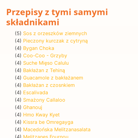
Przepisy z tymi samymi
składnikami
(5)
Sos z orzeszków ziemnych
(4)
Pieczony kurczak z cytryną
(4)
Bygan Choka
(4)
Coo-Coo - Grzyby
(4)
Suche Mięso Calulu
(4)
Bakłażan z Tehiną
(4)
Guacamole z bakłażanem
(4)
Bakłażan z czosnkiem
(4)
Escalivada
(4)
Smażony Callaloo
(4)
Ghanouj
(4)
Hmo Kway Kyet
(4)
Kissra be Omregayga
(4)
Macedońska Melitzanasalata
(4)
Melitzanes Fournou