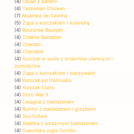
(4)
Obiad z patelni
(4)
Tanzanian Chicken
(7)
Muamba de Galinha
(5)
Zupa z kurczakiem i kolendrą
(4)
Bouranee Baunjan
(4)
Chakha Bakłażan
(4)
Chanahi
(4)
Chanakhi
(4)
Kurczak w sosie z orzechów ziemnych i
pomidorów
(4)
Zupa z kurczakiem i warzywami
(4)
Kurczak po francusku
(4)
Kurczak Curry
(4)
Doro Wat II
(4)
Lasagna z bakłażanem
(4)
Burrito z bakłażanem i grzybami
(4)
Sos Follere
(4)
Sałatka z smażonym bakłażanem
(4)
Gabońska zupa Gombo