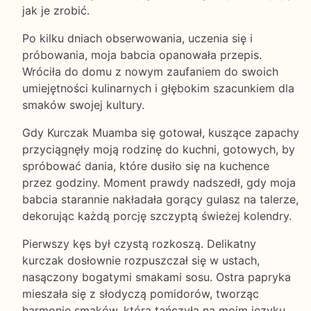
jak je zrobić.
Po kilku dniach obserwowania, uczenia się i
próbowania, moja babcia opanowała przepis.
Wróciła do domu z nowym zaufaniem do swoich
umiejętności kulinarnych i głębokim szacunkiem dla
smaków swojej kultury.
Gdy Kurczak Muamba się gotował, kuszące zapachy
przyciągnęły moją rodzinę do kuchni, gotowych, by
spróbować dania, które dusiło się na kuchence
przez godziny. Moment prawdy nadszedł, gdy moja
babcia starannie nakładała gorący gulasz na talerze,
dekorując każdą porcję szczyptą świeżej kolendry.
Pierwszy kęs był czystą rozkoszą. Delikatny
kurczak dosłownie rozpuszczał się w ustach,
nasączony bogatymi smakami sosu. Ostra papryka
mieszała się z słodyczą pomidorów, tworząc
harmonię smaków, która tańczyła na moim języku.