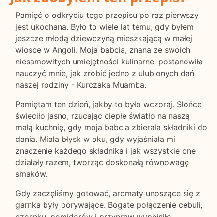
Pamięć o odkryciu tego przepisu po raz pierwszy
jest ukochana. Było to wiele lat temu, gdy byłem
jeszcze młodą dziewczyną mieszkającą w małej
wiosce w Angoli. Moja babcia, znana ze swoich
niesamowitych umiejętności kulinarne, postanowiła
nauczyć mnie, jak zrobić jedno z ulubionych dań
naszej rodziny - Kurczaka Muamba.
Pamiętam ten dzień, jakby to było wczoraj. Słońce
świeciło jasno, rzucając ciepłe światło na naszą
małą kuchnię, gdy moja babcia zbierała składniki do
dania. Miała błysk w oku, gdy wyjaśniała mi
znaczenie każdego składnika i jak wszystkie one
działały razem, tworząc doskonałą równowagę
smaków.
Gdy zaczęliśmy gotować, aromaty unoszące się z
garnka były porywające. Bogate połączenie cebuli,
czosnku, pomidorów i przypraw wypełniło