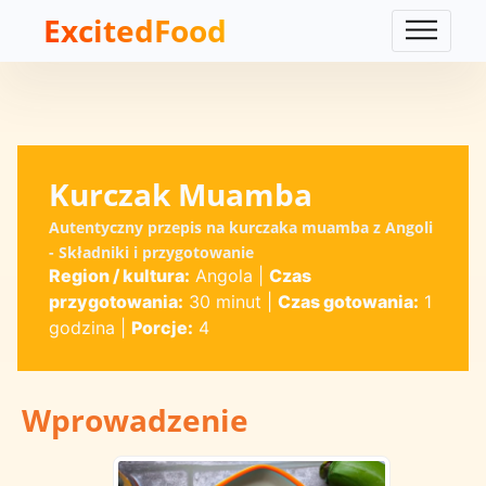
ExcitedFood
Kurczak Muamba
Autentyczny przepis na kurczaka muamba z Angoli
- Składniki i przygotowanie
Region / kultura:
Angola
|
Czas
przygotowania:
30 minut
|
Czas gotowania:
1
godzina
|
Porcje:
4
Wprowadzenie