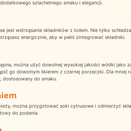
 dodatkowego szlachetnego smaku i elegancji.
se jest wstrząsanie składników z lodem. Nie tylko schładza
rząsasz energicznie, aby w pełni zintegrować składniki.
tępna, można użyć dowolnej wysokiej jakości wódki jako za
pić go dowolnym likierem z czarnej porzeczki. Dla mniej r
, dostosowany do smaku.
niem
świeży, można przygotować soki cytrusowe i odmierzyć skł
towy do podania.
ę