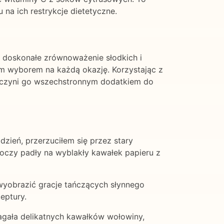
a ich restrykcje dietetyczne.
ce doskonałe zrównoważenie słodkich i
ym wyborem na każdą okazję. Korzystając z
o czyni go wszechstronnym dodatkiem do
 dzień, przerzuciłem się przez stary
 oczy padły na wyblakły kawałek papieru z
 wyobrazić gracje tańczących słynnego
ceptury.
magała delikatnych kawałków wołowiny,