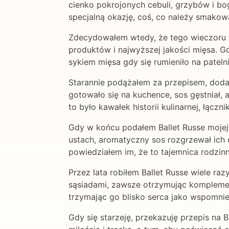
cienko pokrojonych cebuli, grzybów i bo
specjalną okazję, coś, co należy smakow
Zdecydowałem wtedy, że tego wieczoru zr
produktów i najwyższej jakości mięsa. 
sykiem mięsa gdy się rumieniło na patelni
Starannie podążałem za przepisem, dodaj
gotowało się na kuchence, sos gęstniał, 
to było kawałek historii kulinarnej, łącz
Gdy w końcu podałem Ballet Russe mojej r
ustach, aromatyczny sos rozgrzewał ich d
powiedziałem im, że to tajemnica rodzinn
Przez lata robiłem Ballet Russe wiele raz
sąsiadami, zawsze otrzymując komplementy
trzymając go blisko serca jako wspomni
Gdy się starzeję, przekazuję przepis na