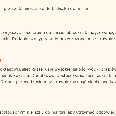
 i przecedź mieszankę do kieliszka do martini.
a zwiększyć ilość crème de cassis lub cukru kandyzowanego.
limonki. Dodanie szczypty sody oczyszczonej może również 
e
tajlowi Ballet Russe, użyj wysokiej jakości wódki oraz św
 smak koktajlu. Dodatkowo, dostosowanie ilości cukru
robne przecedzenie może również usunąć niechciane kawał
w schłodzonym kieliszku do martini, aby utrzymać odpowie