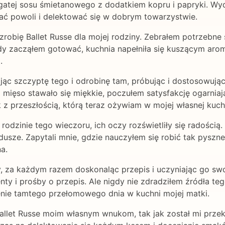
gatej sosu śmietanowego z dodatkiem kopru i papryki. Wyda
ać powoli i delektować się w dobrym towarzystwie.
obię Ballet Russe dla mojej rodziny. Zebrałem potrzebne 
Gdy zacząłem gotować, kuchnia napełniła się kuszącym ar
.
ąc szczyptę tego i odrobinę tam, próbując i dostosowując,
a mięso stawało się miękkie, poczułem satysfakcję ogarniają
nik z przeszłością, którą teraz ożywiam w mojej własnej kuch
odzinie tego wieczoru, ich oczy rozświetliły się radością.
usze. Zapytali mnie, gdzie nauczyłem się robić tak pyszne 
a.
y, za każdym razem doskonaląc przepis i uczyniając go swoi
 i prośby o przepis. Ale nigdy nie zdradziłem źródła tego
enie tamtego przełomowego dnia w kuchni mojej matki.
 Ballet Russe moim własnym wnukom, tak jak został mi prz