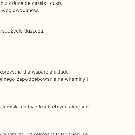
 z crème de cassis i cukru
ci węglowodanów.
h spożycie tłuszczu.
 korzystna dla wsparcia układu
iennego zapotrzebowania na witaminy i
a. Jednak osoby z konkretnymi alergiami
kę witaminy C z soków cytrusowych. To