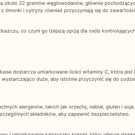
iera około 22 gramów węglowodanów, głównie pochodzących
z limonki i cytryny również przyczyniają się do zawartoś
 tłuszczu, co czyni go lżejszą opcją dla osób kontrolującyc
t Russe dostarcza umiarkowane ilości witaminy C, która jest
ą wystarczająco duże, aby istotnie przyczynić się do codz
echnych alergenów, takich jak orzechy, nabiał, gluten i soj
zczególnych składników, aby zapewnić bezpieczeństwo.
owy i umiarkowanie kaloryczny koktajl, który oferuje daw