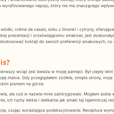
 wyrafinowanego napoju, który nie ma znaczącego wpływu n
e wódki, crème de cassis, soku z limonki i cytryny, oferują
kiej prezentacji i orzeźwiającemu smakowi, jest doskonał
 dostosować koktajl do swoich preferencji smakowych, c
is?
ierwszy wciąż jest świeża w mojej pamięci. Był ciepły letni
jej matce. Gdy przeglądałem zżółkłe, zmięte strony, moje
nckim pismem na górze.
rawie, ale coś w nazwie mnie zaintrygowało. Mogłem sobie
e, ich ruchy lekkie i delikatne jak smaki tej tajemniczej re
rukcje, czując wzrastające podekscytowanie. Receptura wy