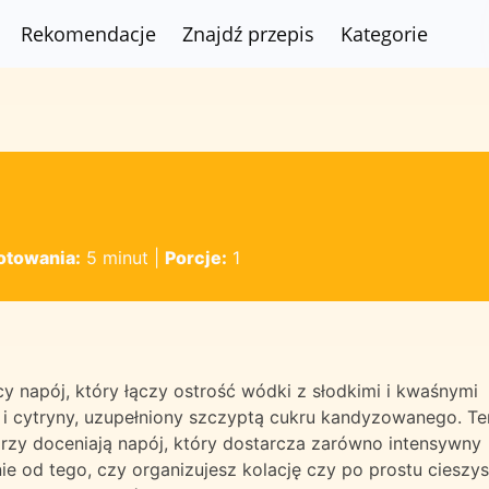
Rekomendacje
Znajdź przepis
Kategorie
otowania:
5 minut
|
Porcje:
1
ący napój, który łączy ostrość wódki z słodkimi i kwaśnymi
 i cytryny, uzupełniony szczyptą cukru kandyzowanego. Te
tórzy doceniają napój, który dostarcza zarówno intensywny
nie od tego, czy organizujesz kolację czy po prostu cieszy