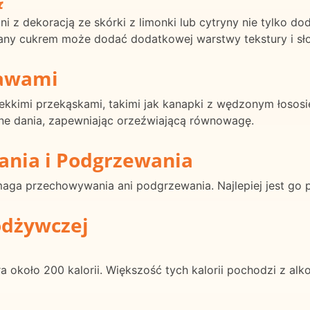
ni z dekoracją ze skórki z limonki lub cytryny nie tylko dod
any cukrem może dodać dodatkowej warstwy tekstury i sł
rawami
lekkimi przekąskami, takimi jak kanapki z wędzonym łososi
tne dania, zapewniając orzeźwiającą równowagę.
ania i Podgrzewania
ymaga przechowywania ani podgrzewania. Najlepiej jest go 
odżywczej
ra około 200 kalorii. Większość tych kalorii pochodzi z al