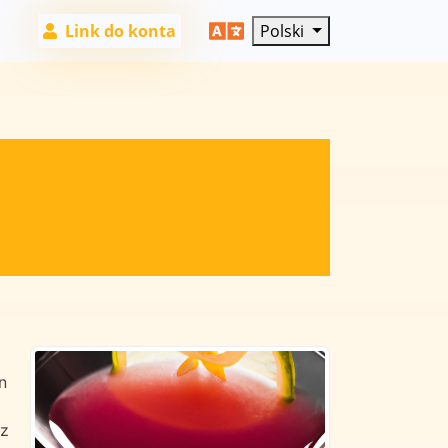
Link do konta
Polski
n
sz