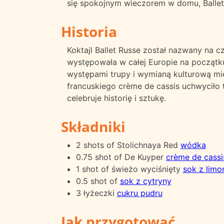
się spokojnym wieczorem w domu, Ballet
Historia
Koktajl Ballet Russe został nazwany na cz
występowała w całej Europie na początku
występami trupy i wymianą kulturową międ
francuskiego crème de cassis uchwyciło t
celebruje historię i sztukę.
Składniki
2 shots of Stolichnaya Red
wódka
0.75 shot of De Kuyper
crème de cassi
1 shot of świeżo wyciśnięty
sok z limo
0.5 shot of
sok z cytryny
3 łyżeczki
cukru pudru
Jak przygotować