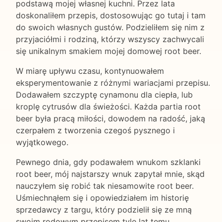
podstawą mojej własnej kuchni. Przez lata
doskonaliłem przepis, dostosowując go tutaj i tam
do swoich własnych gustów. Podzieliłem się nim z
przyjaciółmi i rodziną, którzy wszyscy zachwycali
się unikalnym smakiem mojej domowej root beer.
W miarę upływu czasu, kontynuowałem
eksperymentowanie z różnymi wariacjami przepisu.
Dodawałem szczyptę cynamonu dla ciepła, lub
kroplę cytrusów dla świeżości. Każda partia root
beer była pracą miłości, dowodem na radość, jaką
czerpałem z tworzenia czegoś pysznego i
wyjątkowego.
Pewnego dnia, gdy podawałem wnukom szklanki
root beer, mój najstarszy wnuk zapytał mnie, skąd
nauczyłem się robić tak niesamowite root beer.
Uśmiechnąłem się i opowiedziałem im historię
sprzedawcy z targu, który podzielił się ze mną
swoim rodowym przepisem tyle lat temu.