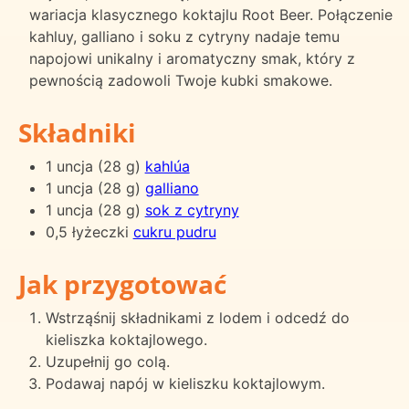
wariacja klasycznego koktajlu Root Beer. Połączenie
kahluy, galliano i soku z cytryny nadaje temu
napojowi unikalny i aromatyczny smak, który z
pewnością zadowoli Twoje kubki smakowe.
Składniki
1 uncja (28 g)
kahlúa
1 uncja (28 g)
galliano
1 uncja (28 g)
sok z cytryny
0,5 łyżeczki
cukru pudru
Jak przygotować
Wstrząśnij składnikami z lodem i odcedź do
kieliszka koktajlowego.
Uzupełnij go colą.
Podawaj napój w kieliszku koktajlowym.