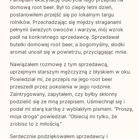
domową root beer. Był to ciepły letni dzień,
postanowiłem przejść się po lokalnym targu
rolników. Przechadzając się między straganami
pełnymi świeżych owoców i warzyw, mój wzrok
padł na konkretnego sprzedawcę. Sprzedawał
butelki domowej root beer, a bogomyślny, słodki
aromat unosił się w powietrzu, przyciągając mnie.
Nawiązałem rozmowę z tym sprzedawcą,
uprzejmym starszym mężczyzną z błyskiem w oku.
Powiedział mi, że przepis na jego root beer
przeszedł przez pokolenia w jego rodzinie.
Zaintrygowany, zapytałem, czy byłby skłonny
podzielić się ze mną przepisem. Uśmiechnął się i
podał mi starą kartkę z wyblakłym pismem. "Proszę,
moja droga" powiedział. "Obiecuj mi tylko, że
zrobisz to z miłością."
Serdecznie podziękowałem sprzedawcy i