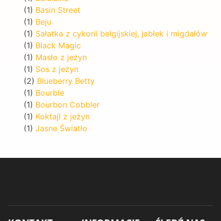
(1)
Basin Street
(1)
Beju
(1)
Sałatka z cykorii belgijskiej, jabłek i migdałów
(1)
Black Magic
(1)
Masło z jeżyn
(1)
Sos z jeżyn
(2)
Blueberry Betty
(1)
Bourble
(1)
Bourbon Cobbler
(1)
Koktajl z jeżyn
(1)
Jasne Światło