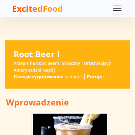
ExcitedFood
Root Beer I
Przepis na Root Beer I: Smaczny i Orzeźwiający
Amerykański Napój
Czas przygotowania:
5 minut
|
Porcje:
1
Wprowadzenie