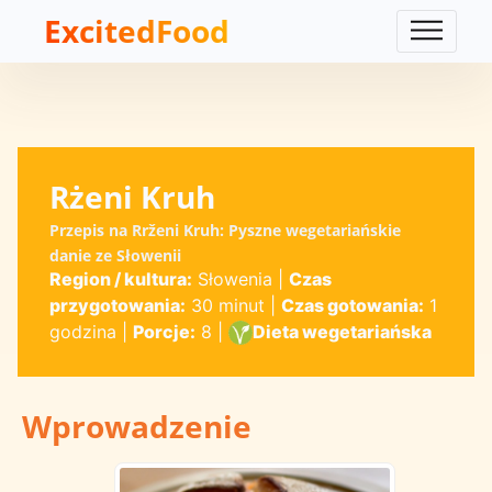
ExcitedFood
Rżeni Kruh
Przepis na Rrženi Kruh: Pyszne wegetariańskie
danie ze Słowenii
Region / kultura:
Słowenia
|
Czas
przygotowania:
30 minut
|
Czas gotowania:
1
godzina
|
Porcje:
8
|
Dieta wegetariańska
Wprowadzenie