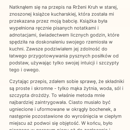
Natknąłem się na przepis na Rrženi Kruh w starej,
znoszonej książce kucharskiej, która została mi
przekazana przez moją babcię. Książka była
wypełniona ręcznie pisanych notatkami i
adnotacjami, świadectwem licznych godzin, które
spędziła na doskonaleniu swojego rzemiosła w
kuchni. Zawsze podziwiałem jej zdolność do
łatwego przygotowywania pysznych posiłków od
podstaw, używając tylko swojej intuicji i szczypty
tego i owego.
Czytając przepis, zdałem sobie sprawę, że składniki
są proste i skromne - tylko mąka żytnia, woda, sól i
szczypta drożdży. To właśnie metoda mnie
najbardziej zaintrygowała. Ciasto musiało być
ugniecione i uformowane w okrągły bochenek, a
następnie pozostawione do wyrośnięcia w ciepłym
miejscu aż podwoi się objętość. W końcu, było
pieczone w gorącym piecu aż do zezłocenia i