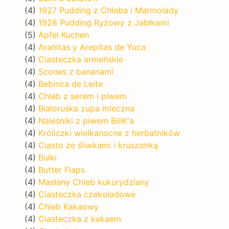
(4)
1927 Pudding z Chleba i Marmolady
(4)
1928 Pudding Ryżowy z Jabłkami
(5)
Apfel Kuchen
(4)
Arańitas y Arepitas de Yuca
(4)
Ciasteczka armeńskie
(4)
Scones z bananami
(4)
Bebinca de Leite
(4)
Chleb z serem i piwem
(4)
Białoruska zupa mleczna
(4)
Naleśniki z piwem BillK'a
(4)
Króliczki wielkanocne z herbatników
(4)
Ciasto ze śliwkami i kruszonką
(4)
Bułki
(4)
Butter Flaps
(4)
Masłany Chleb kukurydziany
(4)
Ciasteczka czekoladowe
(4)
Chleb Kakaowy
(4)
Ciasteczka z kakaem