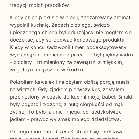
tradycji moich przodków.
Kiedy chleb piekł się w piecu, zaczarowany aromat
wypełnił kuchnię. Zapach ciepłego, świeżo
upieczonego chleba był odurzający, nie mogłem się
doczekać, aby spróbować końcowego produktu.
Kiedy w końcu zadzwonił timer, podekscytowany
wyciągnąłem bochenek z pieca. To był piękny widok
- złocisty i zrumieniony na zewnątrz, z miękkim,
wilgotnym miąższem w środku.
Pokroiłem kawałek i nałożyłem obfitą porcję masła
na wierzch. Gdy zjadłem pierwszy kęs, zostałem
przeniesiony w czasie do kuchni mojej babci. Smaki
były bogate i złożone, z nutą cierpkości od mąki
żytniej. To było jak nic innego, co kiedykolwiek
jadłem - prawdziwy smak mojego dziedzictwa.
Od tego momentu Rrženi Kruh stał się podstawą
mojej własnej kuchni. Robiłem go na specjalne