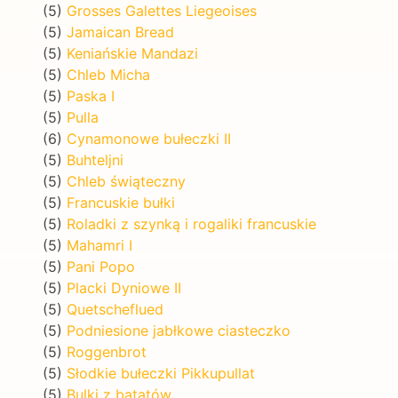
(5)
Grosses Galettes Liegeoises
(5)
Jamaican Bread
(5)
Keniańskie Mandazi
(5)
Chleb Micha
(5)
Paska I
(5)
Pulla
(6)
Cynamonowe bułeczki II
(5)
Buhteljni
(5)
Chleb świąteczny
(5)
Francuskie bułki
(5)
Roladki z szynką i rogaliki francuskie
(5)
Mahamri I
(5)
Pani Popo
(5)
Placki Dyniowe II
(5)
Quetscheflued
(5)
Podniesione jabłkowe ciasteczko
(5)
Roggenbrot
(5)
Słodkie bułeczki Pikkupullat
(5)
Bulki z batatów