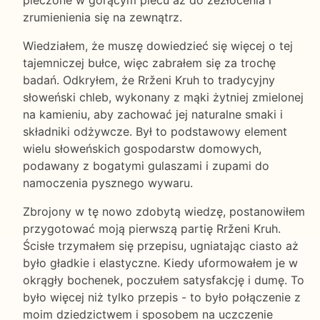
zrumienienia się na zewnątrz.
Wiedziałem, że muszę dowiedzieć się więcej o tej
tajemniczej bułce, więc zabrałem się za trochę
badań. Odkryłem, że Rrženi Kruh to tradycyjny
słoweński chleb, wykonany z mąki żytniej zmielonej
na kamieniu, aby zachować jej naturalne smaki i
składniki odżywcze. Był to podstawowy element
wielu słoweńskich gospodarstw domowych,
podawany z bogatymi gulaszami i zupami do
namoczenia pysznego wywaru.
Zbrojony w tę nowo zdobytą wiedzę, postanowiłem
przygotować moją pierwszą partię Rrženi Kruh.
Ścisłe trzymałem się przepisu, ugniatając ciasto aż
było gładkie i elastyczne. Kiedy uformowałem je w
okrągły bochenek, poczułem satysfakcję i dumę. To
było więcej niż tylko przepis - to było połączenie z
moim dziedzictwem i sposobem na uczczenie