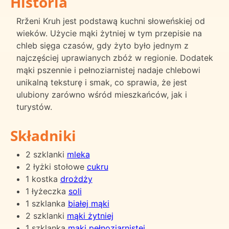
Historia
Rrženi Kruh jest podstawą kuchni słoweńskiej od
wieków. Użycie mąki żytniej w tym przepisie na
chleb sięga czasów, gdy żyto było jednym z
najczęściej uprawianych zbóż w regionie. Dodatek
mąki pszennie i pełnoziarnistej nadaje chlebowi
unikalną teksturę i smak, co sprawia, że jest
ulubiony zarówno wśród mieszkańców, jak i
turystów.
Składniki
2 szklanki
mleka
2 łyżki stołowe
cukru
1 kostka
drożdży
1 łyżeczka
soli
1 szklanka
białej mąki
2 szklanki
mąki żytniej
1 szklanka
mąki pełnoziarnistej