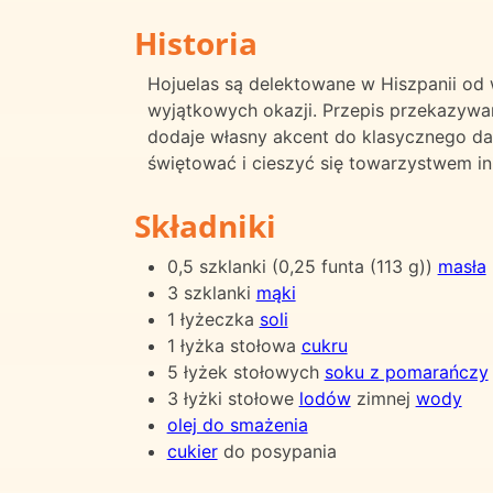
Historia
Hojuelas są delektowane w Hiszpanii od
wyjątkowych okazji. Przepis przekazywan
dodaje własny akcent do klasycznego dan
świętować i cieszyć się towarzystwem in
Składniki
0,5 szklanki (0,25 funta (113 g))
masła
3 szklanki
mąki
1 łyżeczka
soli
1 łyżka stołowa
cukru
5 łyżek stołowych
soku z pomarańczy
3 łyżki stołowe
lodów
zimnej
wody
olej do smażenia
cukier
do posypania