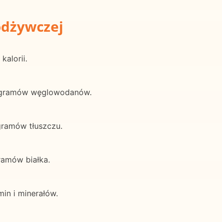
odżywczej
kalorii.
0 gramów węglowodanów.
gramów tłuszczu.
ramów białka.
in i minerałów.