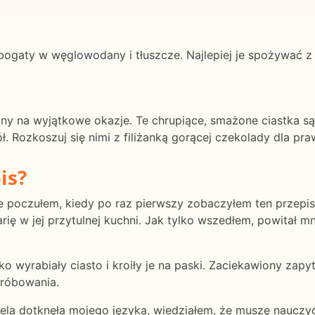
 bogaty w węglowodany i tłuszcze. Najlepiej je spożywać z
alny na wyjątkowe okazje. Te chrupiące, smażone ciastka s
ół. Rozkoszuj się nimi z filiżanką gorącej czekolady dla p
is?
poczułem, kiedy po raz pierwszy zobaczyłem ten przepis na
ię w jej przytulnej kuchni. Jak tylko wszedłem, powitał 
ko wyrabiały ciasto i kroiły je na paski. Zaciekawiony zapy
próbowania.
la dotknęła mojego języka, wiedziałem, że muszę nauczyć s