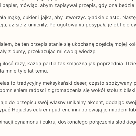
i papier, mówiąc, abym zapisywał przepis, gdy ona będzie 
 mąkę, cukier i jajka, aby utworzyć gładkie ciasto. Nastę
eju, aż się zrumieniły. Po ugotowaniu posypała je obfici
ałem, że ten przepis stanie się ukochaną częścią mojej kol
ały z dumy, przekazując mi swoją wiedzę.
ą ilość razy, każda partia tak smaczna jak poprzednia. Dziel
a mnie tyle lat temu.
elas to tradycyjny meksykański deser, często spożywany po
omnieniem radości z gromadzenia się wokół stołu z bliski
je do przepisu swój własny unikalny akcent, dodając swoje
ypać Hojuelas cukrem pudrem, inni polewają je miodem l
mbinacji cynamonu i cukru, doskonałego połączenia słodkie