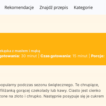
Rekomendacje
Znajdź przepis
Kategorie
rzekąska z masłem i mąką
gotowania:
30 minut
|
Czas gotowania:
15 minut
|
Porcje:
 popularny podczas sezonu świątecznego. Te chrupiące,
iliżanką gorącej czekolady lub kawy. Ciasto jest cienko
one na złoto i chrupko. Następnie posypuje się je cukrem