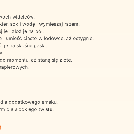
wóch widelców.
ier, sok i wodę i wymieszaj razem.
je i złoż je na pół.
 i umieść ciasto w lodówce, aż ostygnie.
j je na skośne paski.
a.
do momentu, aż staną się złote.
papierowych.
 dla dodatkowego smaku.
 dla słodkiego twistu.
e