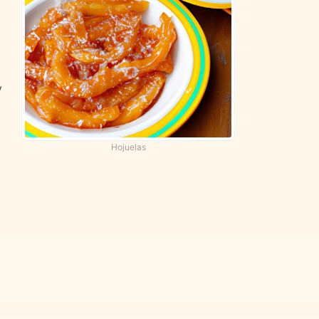
y
Hojuelas