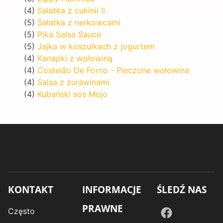
(4)
Sałatka z cukinii II
(5)
Sałatka z nerkowcami
(5)
Pika Salsa Sauce
(5)
Jajka w koszulkach z jogurtem
(4)
Kanapki z wołowiną
(4)
Costelão De Forno - Pieczone wołowina
(4)
Salsa z żurawinami
(4)
Kubański sos Mojo
KONTAKT
INFORMACJE
ŚLEDŹ NAS
PRAWNE
Często