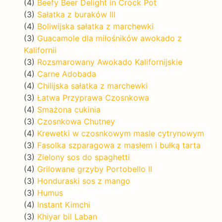
(4)
Beefy Beer Delight in Crock Pot
(3)
Sałatka z buraków III
(4)
Boliwijska sałatka z marchewki
(3)
Guacamole dla miłośników awokado z
Kalifornii
(3)
Rozsmarowany Awokado Kalifornijskie
(4)
Carne Adobada
(4)
Chilijska sałatka z marchewki
(3)
Łatwa Przyprawa Czosnkowa
(4)
Smażona cukinia
(3)
Czosnkowa Chutney
(4)
Krewetki w czosnkowym masle cytrynowym
(3)
Fasolka szparagowa z masłem i bułką tarta
(3)
Zielony sos do spaghetti
(4)
Grilowane grzyby Portobello II
(3)
Honduraski sos z mango
(3)
Humus
(4)
Instant Kimchi
(3)
Khiyar bil Laban