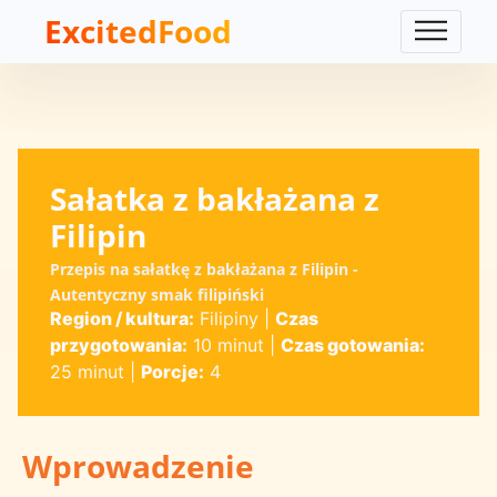
ExcitedFood
Sałatka z bakłażana z
Filipin
Przepis na sałatkę z bakłażana z Filipin -
Autentyczny smak filipiński
Region / kultura:
Filipiny
|
Czas
przygotowania:
10 minut
|
Czas gotowania:
25 minut
|
Porcje:
4
Wprowadzenie