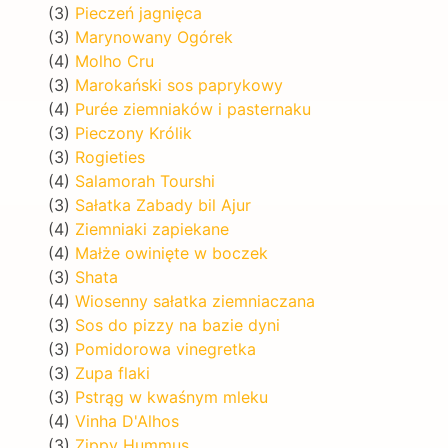
(3)
Pieczeń jagnięca
(3)
Marynowany Ogórek
(4)
Molho Cru
(3)
Marokański sos paprykowy
(4)
Purée ziemniaków i pasternaku
(3)
Pieczony Królik
(3)
Rogieties
(4)
Salamorah Tourshi
(3)
Sałatka Zabady bil Ajur
(4)
Ziemniaki zapiekane
(4)
Małże owinięte w boczek
(3)
Shata
(4)
Wiosenny sałatka ziemniaczana
(3)
Sos do pizzy na bazie dyni
(3)
Pomidorowa vinegretka
(3)
Zupa flaki
(3)
Pstrąg w kwaśnym mleku
(4)
Vinha D'Alhos
(3)
Zippy Hummus