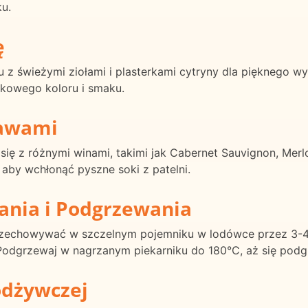
ku.
ę
u z świeżymi ziołami i plasterkami cytryny dla pięknego
tkowego koloru i smaku.
rawami
się z różnymi winami, takimi jak Cabernet Sauvignon, Merl
 aby wchłonąć pyszne soki z patelni.
ania i Podgrzewania
przechowywać w szczelnym pojemniku w lodówce przez 3-4
 Podgrzewaj w nagrzanym piekarniku do 180°C, aż się podg
odżywczej