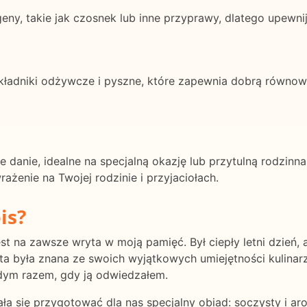
eny, takie jak czosnek lub inne przyprawy, dlatego upewnij
składniki odżywcze i pyszne, które zapewnia dobrą równo
e danie, idealne na specjalną okazję lub przytulną rodzinna 
żenie na Twojej rodzinie i przyjaciołach.
is?
jest na zawsze wryta w moją pamięć. Był ciepły letni dzień
rta była znana ze swoich wyjątkowych umiejętności kulinar
dym razem, gdy ją odwiedzałem.
a się przygotować dla nas specjalny obiad: soczysty i a