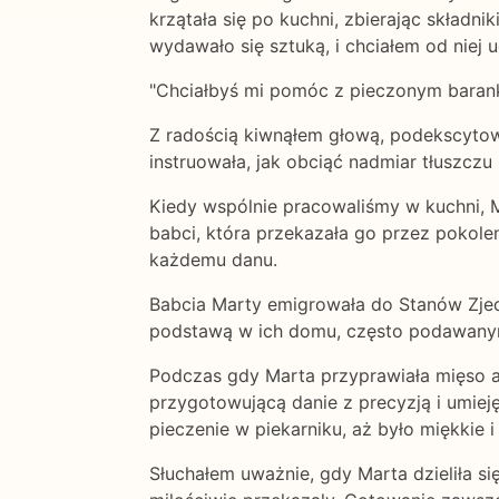
krzątała się po kuchni, zbierając składn
wydawało się sztuką, i chciałem od niej u
"Chciałbyś mi pomóc z pieczonym baranki
Z radością kiwnąłem głową, podekscytowa
instruowała, jak obciąć nadmiar tłuszcz
Kiedy wspólnie pracowaliśmy w kuchni, Ma
babci, która przekazała go przez pokole
każdemu danu.
Babcia Marty emigrowała do Stanów Zjedn
podstawą w ich domu, często podawanym
Podczas gdy Marta przyprawiała mięso a
przygotowującą danie z precyzją i umie
pieczenie w piekarniku, aż było miękkie i
Słuchałem uważnie, gdy Marta dzieliła s