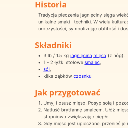
Historia
Tradycja pieczenia jagnięciny sięga wiek
unikalne smaki i techniki. W wielu kultur
uroczystości, symbolizując obfitość i dos
Składniki
3 lb / 1.5 kg
jagnięcina
mięso
(z nóg),
1 - 2 łyżki stołowe
smalec
,
sól
,
kilka ząbków
czosnku
Jak przygotować
Umyj i osusz mięso. Posyp solą i pozo
Natłuść brytfannę smalcem. Ułóż mięso 
stopniowo zwiększając ciepło.
Gdy mięso jest upieczone, przenieś je 