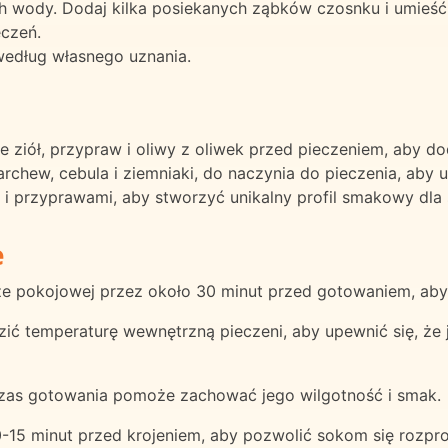
ych wody. Dodaj kilka posiekanych ząbków czosnku i umieś
eczeń.
 według własnego uznania.
ziół, przypraw i oliwy z oliwek przed pieczeniem, aby d
rchew, cebula i ziemniaki, do naczynia do pieczenia, aby 
 przyprawami, aby stworzyć unikalny profil smakowy dla sw
e
rze pokojowej przez około 30 minut przed gotowaniem, a
zić temperaturę wewnętrzną pieczeni, aby upewnić się, ż
czas gotowania pomoże zachować jego wilgotność i smak.
-15 minut przed krojeniem, aby pozwolić sokom się rozpr