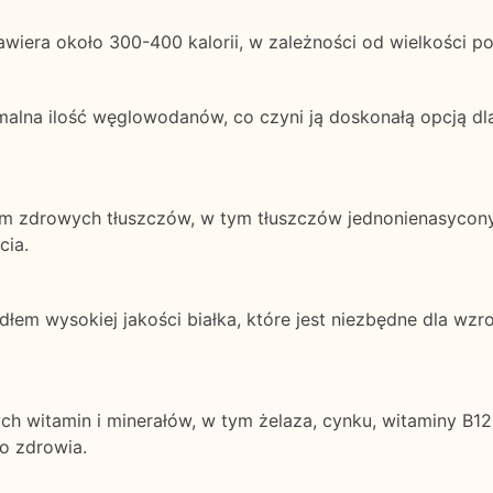
awiera około 300-400 kalorii, w zależności od wielkości po
imalna ilość węglowodanów, co czyni ją doskonałą opcją dl
łem zdrowych tłuszczów, w tym tłuszczów jednonienasycony
cia.
dłem wysokiej jakości białka, które jest niezbędne dla wzr
ych witamin i minerałów, w tym żelaza, cynku, witaminy B12 
go zdrowia.