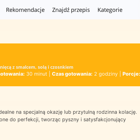
Rekomendacje
Znajdź przepis
Kategorie
nięcą z smalcem, solą i czosnkiem
gotowania:
30 minut
|
Czas gotowania:
2 godziny
|
Porcje
dealne na specjalną okazję lub przytulną rodzinna kolację.
one do perfekcji, tworząc pyszny i satysfakcjonujący