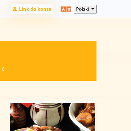
Link do konta
Polski
:
6