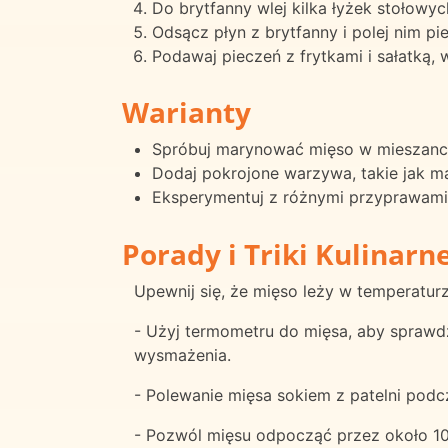
Do brytfanny wlej kilka łyżek stołow
Odsącz płyn z brytfanny i polej nim pi
Podawaj pieczeń z frytkami i sałatką,
Warianty
Spróbuj marynować mięso w mieszance 
Dodaj pokrojone warzywa, takie jak ma
Eksperymentuj z różnymi przyprawami i
Porady i Triki Kulinarn
Upewnij się, że mięso leży w temperatu
- Użyj termometru do mięsa, aby sprawd
wysmażenia.
- Polewanie mięsa sokiem z patelni pod
- Pozwól mięsu odpocząć przez około 10