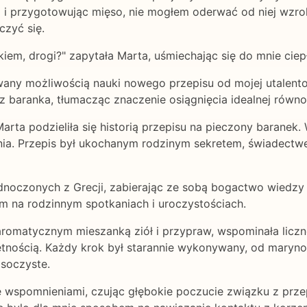
iki i przygotowując mięso, nie mogłem oderwać od niej wzr
czyć się.
em, drogi?" zapytała Marta, uśmiechając się do mnie ciep
ny możliwością nauki nowego przepisu od mojej utalentow
u z baranka, tłumacząc znaczenie osiągnięcia idealnej rów
rta podzieliła się historią przepisu na pieczony baranek. 
nia. Przepis był ukochanym rodzinym sekretem, świadectwem
oczonych z Grecji, zabierając ze sobą bogactwo wiedzy kul
 na rodzinnym spotkaniach i uroczystościach.
romatycznym mieszanką ziół i przypraw, wspominała liczn
jętnością. Każdy krok był starannie wykonywany, od mary
 soczyste.
ię wspomnieniami, czując głębokie poczucie związku z prze