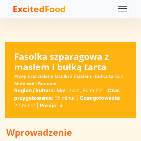
ExcitedFood
Fasolka szparagowa z
masłem i bułką tarta
Przepis na zielone fasolki z masłem i bułką tartą z
Mołdawii i Rumunii
Region / kultura:
Mołdawia, Rumunia
|
Czas
przygotowania:
15 minut
|
Czas gotowania:
20 minut
|
Porcje:
4
Wprowadzenie