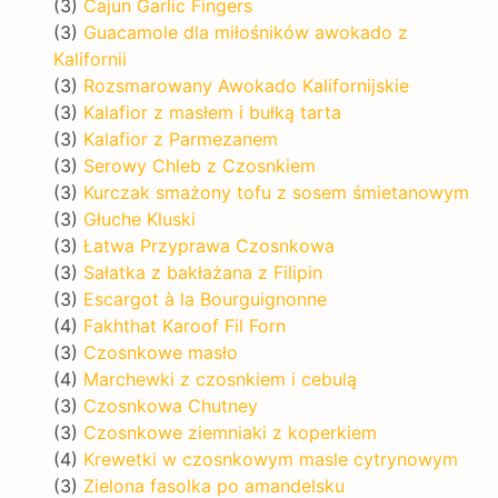
(3)
Cajun Garlic Fingers
(3)
Guacamole dla miłośników awokado z
Kalifornii
(3)
Rozsmarowany Awokado Kalifornijskie
(3)
Kalafior z masłem i bułką tarta
(3)
Kalafior z Parmezanem
(3)
Serowy Chleb z Czosnkiem
(3)
Kurczak smażony tofu z sosem śmietanowym
(3)
Głuche Kluski
(3)
Łatwa Przyprawa Czosnkowa
(3)
Sałatka z bakłażana z Filipin
(3)
Escargot à la Bourguignonne
(4)
Fakhthat Karoof Fil Forn
(3)
Czosnkowe masło
(4)
Marchewki z czosnkiem i cebulą
(3)
Czosnkowa Chutney
(3)
Czosnkowe ziemniaki z koperkiem
(4)
Krewetki w czosnkowym masle cytrynowym
(3)
Zielona fasolka po amandelsku