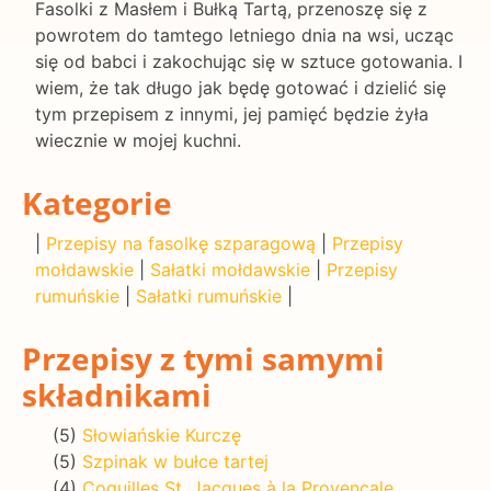
Fasolki z Masłem i Bułką Tartą, przenoszę się z
powrotem do tamtego letniego dnia na wsi, ucząc
się od babci i zakochując się w sztuce gotowania. I
wiem, że tak długo jak będę gotować i dzielić się
tym przepisem z innymi, jej pamięć będzie żyła
wiecznie w mojej kuchni.
Kategorie
|
Przepisy na fasolkę szparagową
|
Przepisy
mołdawskie
|
Sałatki mołdawskie
|
Przepisy
rumuńskie
|
Sałatki rumuńskie
|
Przepisy z tymi samymi
składnikami
(5)
Słowiańskie Kurczę
(5)
Szpinak w bułce tartej
(4)
Coquilles St. Jacques à la Provençale