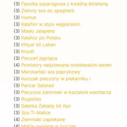
(3)
Fasolka szparagowa z kwaśną śmietaną
(3)
Zielony sos do spaghetti
(3)
Humus
(3)
Kalafior w stylu węgierskim
(3)
Masło Jalapeno
(3)
Kalafior po Polsku
(3)
Khiyar bil Laban
(3)
Knydli
(3)
Pieczeń jagnięca
(4)
Pomidory nadziewane mołdawskim serem
(3)
Marokański sos paprykowy
(3)
Kurczak pieczony w piekarniku I
(3)
Pancar Salatasi
(3)
Pieczone ziemniaki w kształcie wachlarza
(3)
Rogieties
(3)
Sałatka Zabady bil Ajur
(3)
Sos Ti-Malice
(4)
Ziemniaki zapiekane
(4)
Małże owinięte w boczek