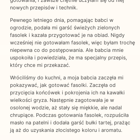
gotowania, i zawsze chętnie uczyłam się od niej
nowych przepisów i technik.
Pewnego letniego dnia, pomagając babci w
ogrodzie, podała mi garść świeżych zielonych
fasolek i kazała przygotować je na obiad. Nigdy
wcześniej nie gotowałam fasolek, więc byłam trochę
niepewna co do postępowania. Ale babcia mnie
uspokoiła i powiedziała, że ma specjalny przepis,
który chce mi przekazać.
Wróciliśmy do kuchni, a moja babcia zaczęła mi
pokazywać, jak gotować fasolki. Zaczęła od
przycięcia końcówek i pokrojenia ich na kawałki
wielkości gryza. Następnie zagotowała je w
osolonej wodzie, aż stały się miękkie, ale nadal
chrupiące. Podczas gotowania fasolek, rozpuściła
masło na patelni i dodała garść bułki tartej, prażąc
ją aż do uzyskania złocistego koloru i aromatu.