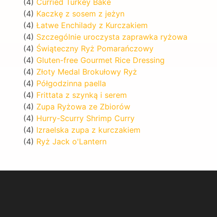
(4)
Curried Turkey Bake
(4)
Kaczkę z sosem z jeżyn
(4)
Łatwe Enchilady z Kurczakiem
(4)
Szczególnie uroczysta zaprawka ryżowa
(4)
Świąteczny Ryż Pomarańczowy
(4)
Gluten-free Gourmet Rice Dressing
(4)
Złoty Medal Brokułowy Ryż
(4)
Półgodzinna paella
(4)
Frittata z szynką i serem
(4)
Zupa Ryżowa ze Zbiorów
(4)
Hurry-Scurry Shrimp Curry
(4)
Izraelska zupa z kurczakiem
(4)
Ryż Jack o'Lantern