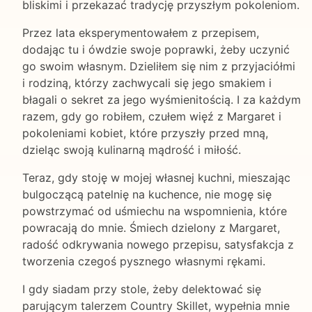
bliskimi i przekazać tradycję przyszłym pokoleniom.
Przez lata eksperymentowałem z przepisem,
dodając tu i ówdzie swoje poprawki, żeby uczynić
go swoim własnym. Dzieliłem się nim z przyjaciółmi
i rodziną, którzy zachwycali się jego smakiem i
błagali o sekret za jego wyśmienitością. I za każdym
razem, gdy go robiłem, czułem więź z Margaret i
pokoleniami kobiet, które przyszły przed mną,
dzieląc swoją kulinarną mądrość i miłość.
Teraz, gdy stoję w mojej własnej kuchni, mieszając
bulgoczącą patelnię na kuchence, nie mogę się
powstrzymać od uśmiechu na wspomnienia, które
powracają do mnie. Śmiech dzielony z Margaret,
radość odkrywania nowego przepisu, satysfakcja z
tworzenia czegoś pysznego własnymi rękami.
I gdy siadam przy stole, żeby delektować się
parującym talerzem Country Skillet, wypełnia mnie