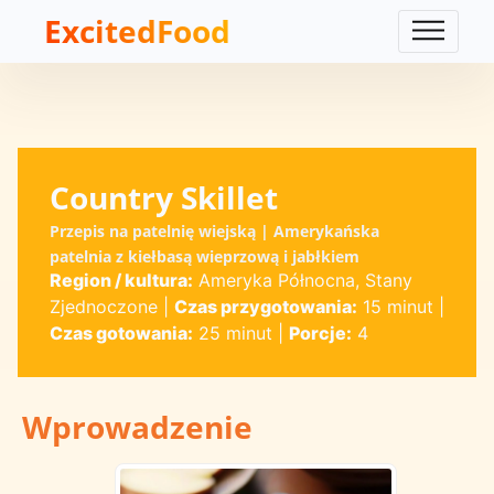
ExcitedFood
Country Skillet
Przepis na patelnię wiejską | Amerykańska
patelnia z kiełbasą wieprzową i jabłkiem
Region / kultura:
Ameryka Północna, Stany
Zjednoczone
|
Czas przygotowania:
15 minut
|
Czas gotowania:
25 minut
|
Porcje:
4
Wprowadzenie