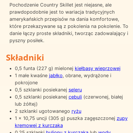
Pochodzenie Country Skillet jest niejasne, ale
prawdopodobnie jest to wariacja tradycyjnych
amerykańskich przepisów na dania komfortowe,
które przekazywane są z pokolenia na pokolenie. To
danie łączy proste składniki, tworząc zadowalający i
pyszny posiłek.
Składniki
0,5 funta (227 g) mielonej
kiełbasy wieprzowej
1 małe kwaśne
jabłko
, obrane, wydrążone i
pokrojone
0,5 szklanki posiekanej
seleru
0,5 szklanki posiekanej
cebuli
(czerwonej, białej
lub żółtej)
2 szklanki ugotowanego
ryżu
1 x 10,75 uncji (305 g) puszka zagęszczonej
zupy
kremowej z kurczaka
0,25 szklanki
bulionu z kurczaka
lub
wody