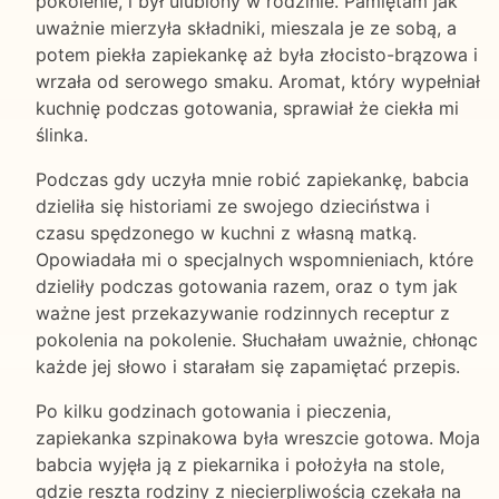
pokolenie, i był ulubiony w rodzinie. Pamiętam jak
uważnie mierzyła składniki, mieszala je ze sobą, a
potem piekła zapiekankę aż była złocisto-brązowa i
wrzała od serowego smaku. Aromat, który wypełniał
kuchnię podczas gotowania, sprawiał że ciekła mi
ślinka.
Podczas gdy uczyła mnie robić zapiekankę, babcia
dzieliła się historiami ze swojego dzieciństwa i
czasu spędzonego w kuchni z własną matką.
Opowiadała mi o specjalnych wspomnieniach, które
dzieliły podczas gotowania razem, oraz o tym jak
ważne jest przekazywanie rodzinnych receptur z
pokolenia na pokolenie. Słuchałam uważnie, chłonąc
każde jej słowo i starałam się zapamiętać przepis.
Po kilku godzinach gotowania i pieczenia,
zapiekanka szpinakowa była wreszcie gotowa. Moja
babcia wyjęła ją z piekarnika i położyła na stole,
gdzie reszta rodziny z niecierpliwością czekała na