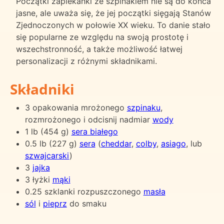
Początki zapiekanki ze szpinakiem nie są do końca
jasne, ale uważa się, że jej początki sięgają Stanów
Zjednoczonych w połowie XX wieku. To danie stało
się popularne ze względu na swoją prostotę i
wszechstronność, a także możliwość łatwej
personalizacji z różnymi składnikami.
Składniki
3 opakowania mrożonego
szpinaku
,
rozmrożonego i odcisnij nadmiar
wody
1 lb (454 g)
sera białego
0.5 lb (227 g)
sera
(
cheddar
,
colby
,
asiago
, lub
szwajcarski
)
3
jajka
3 łyżki
mąki
0.25 szklanki rozpuszczonego
masła
sól
i
pieprz
do smaku