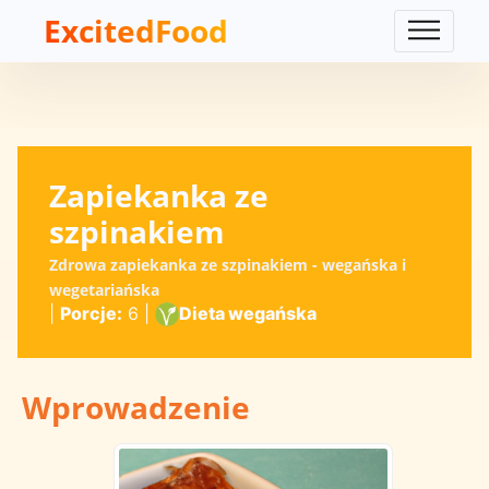
ExcitedFood
Zapiekanka ze
szpinakiem
Zdrowa zapiekanka ze szpinakiem - wegańska i
wegetariańska
|
Porcje:
6
|
Dieta wegańska
Wprowadzenie