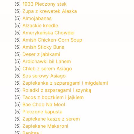
(5)
1933 Pieczony stek
(5)
Zupa z krewetek Alaska
(5)
Almojabanas
(5)
Alzackie knedle
(5)
Amerykańska Chowder
(5)
Amish Chicken-Corn Soup
(5)
Amish Sticky Buns
(5)
Deser z jabłkami
(5)
Ardichawki bil Lahem
(5)
Chleb z serem Asiago
(5)
Sos serowy Asiago
(5)
Zapiekanka z szparagami i migdałami
(5)
Roladki z szparagami i szynką
(5)
Tacos z boczkiem i jajkiem
(5)
Bae Choo Na Mool
(5)
Pieczone kapusta
(5)
Zapiekane kasze z serem
(5)
Zapiekane Makaroni
(5)
Banitsa I