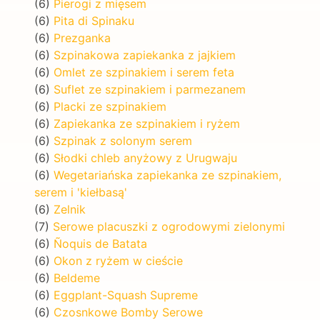
(6)
Pierogi z mięsem
(6)
Pita di Spinaku
(6)
Prezganka
(6)
Szpinakowa zapiekanka z jajkiem
(6)
Omlet ze szpinakiem i serem feta
(6)
Suflet ze szpinakiem i parmezanem
(6)
Placki ze szpinakiem
(6)
Zapiekanka ze szpinakiem i ryżem
(6)
Szpinak z solonym serem
(6)
Słodki chleb anyżowy z Urugwaju
(6)
Wegetariańska zapiekanka ze szpinakiem,
serem i 'kiełbasą'
(6)
Zelnik
(7)
Serowe placuszki z ogrodowymi zielonymi
(6)
Ñoquis de Batata
(6)
Okon z ryżem w cieście
(6)
Beldeme
(6)
Eggplant-Squash Supreme
(6)
Czosnkowe Bomby Serowe