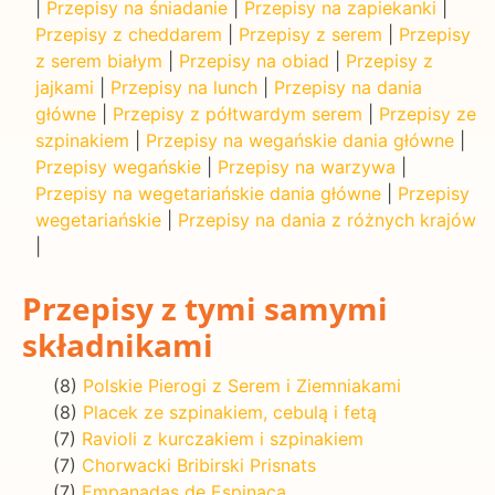
|
Przepisy na śniadanie
|
Przepisy na zapiekanki
|
Przepisy z cheddarem
|
Przepisy z serem
|
Przepisy
z serem białym
|
Przepisy na obiad
|
Przepisy z
jajkami
|
Przepisy na lunch
|
Przepisy na dania
główne
|
Przepisy z półtwardym serem
|
Przepisy ze
szpinakiem
|
Przepisy na wegańskie dania główne
|
Przepisy wegańskie
|
Przepisy na warzywa
|
Przepisy na wegetariańskie dania główne
|
Przepisy
wegetariańskie
|
Przepisy na dania z różnych krajów
|
Przepisy z tymi samymi
składnikami
(8)
Polskie Pierogi z Serem i Ziemniakami
(8)
Placek ze szpinakiem, cebulą i fetą
(7)
Ravioli z kurczakiem i szpinakiem
(7)
Chorwacki Bribirski Prisnats
(7)
Empanadas de Espinaca