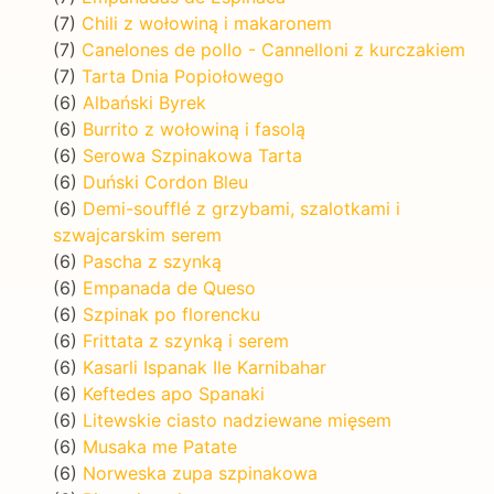
(7)
Chili z wołowiną i makaronem
(7)
Canelones de pollo - Cannelloni z kurczakiem
(7)
Tarta Dnia Popiołowego
(6)
Albański Byrek
(6)
Burrito z wołowiną i fasolą
(6)
Serowa Szpinakowa Tarta
(6)
Duński Cordon Bleu
(6)
Demi-soufflé z grzybami, szalotkami i
szwajcarskim serem
(6)
Pascha z szynką
(6)
Empanada de Queso
(6)
Szpinak po florencku
(6)
Frittata z szynką i serem
(6)
Kasarli Ispanak Ile Karnibahar
(6)
Keftedes apo Spanaki
(6)
Litewskie ciasto nadziewane mięsem
(6)
Musaka me Patate
(6)
Norweska zupa szpinakowa