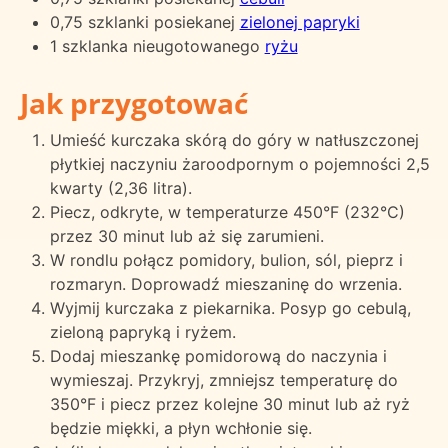
0,75 szklanki posiekanej
zielonej papryki
1 szklanka nieugotowanego
ryżu
Jak przygotować
Umieść kurczaka skórą do góry w natłuszczonej
płytkiej naczyniu żaroodpornym o pojemności 2,5
kwarty (2,36 litra).
Piecz, odkryte, w temperaturze 450°F (232°C)
przez 30 minut lub aż się zarumieni.
W rondlu połącz pomidory, bulion, sól, pieprz i
rozmaryn. Doprowadź mieszaninę do wrzenia.
Wyjmij kurczaka z piekarnika. Posyp go cebulą,
zieloną papryką i ryżem.
Dodaj mieszankę pomidorową do naczynia i
wymieszaj. Przykryj, zmniejsz temperaturę do
350°F i piecz przez kolejne 30 minut lub aż ryż
będzie miękki, a płyn wchłonie się.