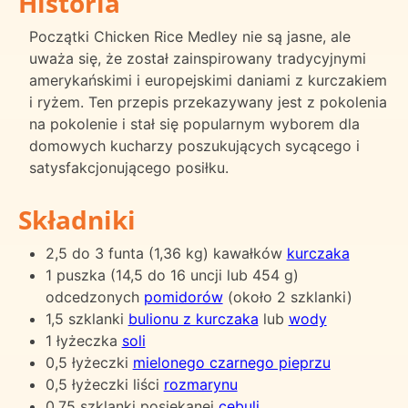
Historia
Początki Chicken Rice Medley nie są jasne, ale
uważa się, że został zainspirowany tradycyjnymi
amerykańskimi i europejskimi daniami z kurczakiem
i ryżem. Ten przepis przekazywany jest z pokolenia
na pokolenie i stał się popularnym wyborem dla
domowych kucharzy poszukujących sycącego i
satysfakcjonującego posiłku.
Składniki
2,5 do 3 funta (1,36 kg) kawałków
kurczaka
1 puszka (14,5 do 16 uncji lub 454 g)
odcedzonych
pomidorów
(około 2 szklanki)
1,5 szklanki
bulionu z kurczaka
lub
wody
1 łyżeczka
soli
0,5 łyżeczki
mielonego czarnego pieprzu
0,5 łyżeczki liści
rozmarynu
0,75 szklanki posiekanej
cebuli