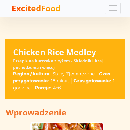
ExcitedFood
Chicken Rice Medley
Przepis na kurczaka z ryżem - Składniki, Kraj
pochodzenia i więcej
Region / kultura:
Stany Zjednoczone
|
Czas
przygotowania:
15 minut
|
Czas gotowania:
1
godzina
|
Porcje:
4-6
Wprowadzenie