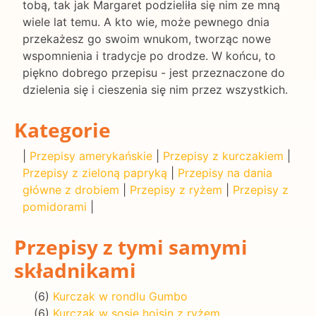
tobą, tak jak Margaret podzieliła się nim ze mną
wiele lat temu. A kto wie, może pewnego dnia
przekażesz go swoim wnukom, tworząc nowe
wspomnienia i tradycje po drodze. W końcu, to
piękno dobrego przepisu - jest przeznaczone do
dzielenia się i cieszenia się nim przez wszystkich.
Kategorie
|
Przepisy amerykańskie
|
Przepisy z kurczakiem
|
Przepisy z zieloną papryką
|
Przepisy na dania
główne z drobiem
|
Przepisy z ryżem
|
Przepisy z
pomidorami
|
Przepisy z tymi samymi
składnikami
(6)
Kurczak w rondlu Gumbo
(6)
Kurczak w sosie hoisin z ryżem