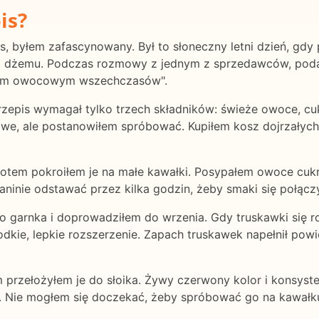
is?
, byłem zafascynowany. Był to słoneczny letni dzień, gdy 
dżemu. Podczas rozmowy z jednym z sprzedawców, podała
niem owocowym wszechczasów".
rzepis wymagał tylko trzech składników: świeże owoce, cu
ziwe, ale postanowiłem spróbować. Kupiłem kosz dojrzałyc
otem pokroiłem je na małe kawałki. Posypałem owoce cukr
ninie odstawać przez kilka godzin, żeby smaki się połączy
 garnka i doprowadziłem do wrzenia. Gdy truskawki się ro
dkie, lepkie rozszerzenie. Zapach truskawek napełnił powie
 przełożyłem je do słoika. Żywy czerwony kolor i konsyste
t. Nie mogłem się doczekać, żeby spróbować go na kawałku