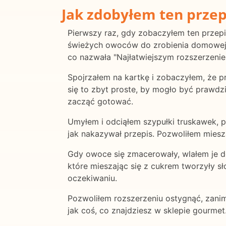
Jak zdobyłem ten przep
Pierwszy raz, gdy zobaczyłem ten przepis
świeżych owoców do zrobienia domowej 
co nazwała "Najłatwiejszym rozszerze
Spojrzałem na kartkę i zobaczyłem, że p
się to zbyt proste, by mogło być prawd
zacząć gotować.
Umyłem i odciąłem szypułki truskawek, p
jak nakazywał przepis. Pozwoliłem miesza
Gdy owoce się zmacerowały, wlałem je do
które mieszając się z cukrem tworzyły sło
oczekiwaniu.
Pozwoliłem rozszerzeniu ostygnąć, zanim
jak coś, co znajdziesz w sklepie gourme