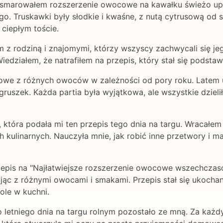
ozsmarowałem rozszerzenie owocowe na kawałku świeżo upi
. Truskawki były słodkie i kwaśne, z nutą cytrusową od so
ciepłym toście.
z rodziną i znajomymi, którzy wszyscy zachwycali się jeg
działem, że natrafiłem na przepis, który stał się podstaw
cowe z różnych owoców w zależności od pory roku. Latem 
i gruszek. Każda partia była wyjątkowa, ale wszystkie dziel
która podała mi ten przepis tego dnia na targu. Wracałem
h kulinarnych. Nauczyła mnie, jak robić inne przetwory i m
zepis na "Najłatwiejsze rozszerzenie owocowe wszechcza
jąc z różnymi owocami i smakami. Przepis stał się ukocha
tole w kuchni.
o letniego dnia na targu rolnym pozostało ze mną. Za każd