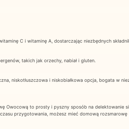
taminę C i witaminę A, dostarczając niezbędnych składni
rgenów, takich jak orzechy, nabiał i gluten.
na, niskotłuszczowa i niskobiałkowa opcja, bogata w niez
owę Owocową to prosty i pyszny sposób na delektowanie 
ów i czasu przygotowania, możesz mieć domową rozsmarow