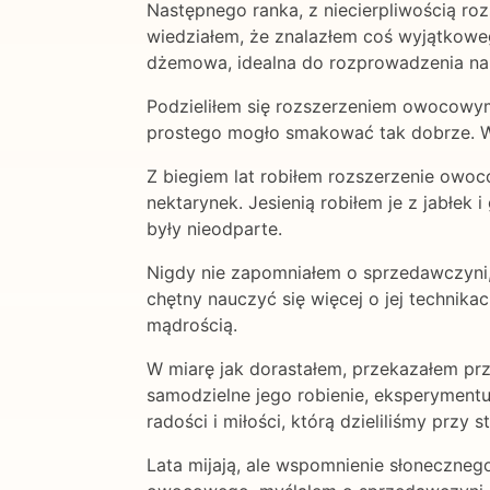
Następnego ranka, z niecierpliwością r
wiedziałem, że znalazłem coś wyjątkowego
dżemowa, idealna do rozprowadzenia na 
Podzieliłem się rozszerzeniem owocowym 
prostego mogło smakować tak dobrze. Wie
Z biegiem lat robiłem rozszerzenie owo
nektarynek. Jesienią robiłem je z jabłek 
były nieodparte.
Nigdy nie zapomniałem o sprzedawczyni, 
chętny nauczyć się więcej o jej technikac
mądrością.
W miarę jak dorastałem, przekazałem pr
samodzielne jego robienie, eksperymentu
radości i miłości, którą dzieliliśmy przy s
Lata mijają, ale wspomnienie słoneczneg