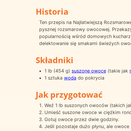
Historia
Ten przepis na Najłatwiejszą Rozsmarow
pysznej rozsmarowy owocowej. Przekazywa
popularnością wśród domowych kucharzy,
delektowanie się smakami świeżych owoc
Składniki
1 lb (454 g)
suszone owoce
(takie jak
1 sztuka
woda
do pokrycia
Jak przygotować
Weź 1 lb suszonych owoców (takich ja
Umieść suszone owoce w ciężkim rondlu
Gotuj owoce przez dwie godziny.
Jeśli pozostaje dużo płynu, ale owoce