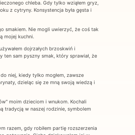
eczonego chleba. Gdy tylko wziąłem gryz,
ku z cytryny. Konsystencja była gęsta i
o smakiem. Nie mogli uwierzyć, że coś tak
ą mojej kuchni.
używałem dojrzałych brzoskwiń i
iły ten sam pyszny smak, który sprawiał, że
 do niej, kiedy tylko mogłem, zawsze
arynaty, dzieląc się ze mną swoją wiedzą i
sów" moim dzieciom i wnukom. Kochali
ną tradycją w naszej rodzinie, symbolem
ym razem, gdy robiłem partię rozszerzenia