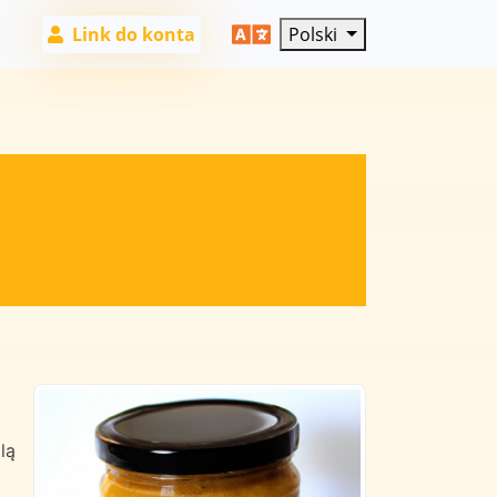
Link do konta
Polski
lą