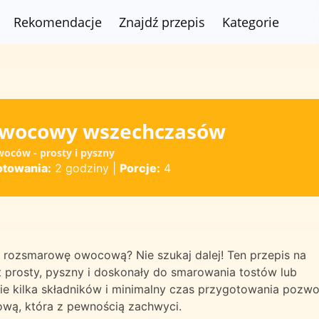
Rekomendacje
Znajdź przepis
Kategorie
owocowy wszechczasów
woców - prosty i pyszny
otowania:
2 godziny
|
Porcje:
4
a rozsmarowę owocową? Nie szukaj dalej! Ten przepis na
prosty, pyszny i doskonały do smarowania tostów lub
ie kilka składników i minimalny czas przygotowania pozwo
ą, która z pewnością zachwyci.