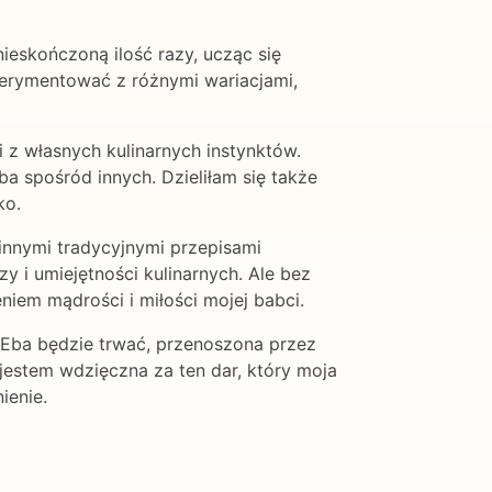
ieskończoną ilość razy, ucząc się
sperymentować z różnymi wariacjami,
i z własnych kulinarnych instynktów.
a spośród innych. Dzieliłam się także
ko.
 innymi tradycyjnymi przepisami
y i umiejętności kulinarnych. Ale bez
iem mądrości i miłości mojej babci.
 Eba będzie trwać, przenoszona przez
jestem wdzięczna za ten dar, który moja
ienie.