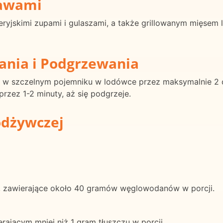
rawami
ryjskimi zupami i gulaszami, a także grillowanym mięsem 
ania i Podgrzewania
a w szczelnym pojemniku w lodówce przez maksymalnie 2 d
zez 1-2 minuty, aż się podgrzeje.
odżywczej
 zawierające około 40 gramów węglowodanów w porcji.
rającym mniej niż 1 gram tłuszczu w porcji.