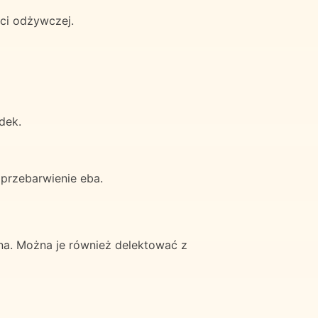
ści odżywczej.
dek.
przebarwienie eba.
wna. Można je również delektować z