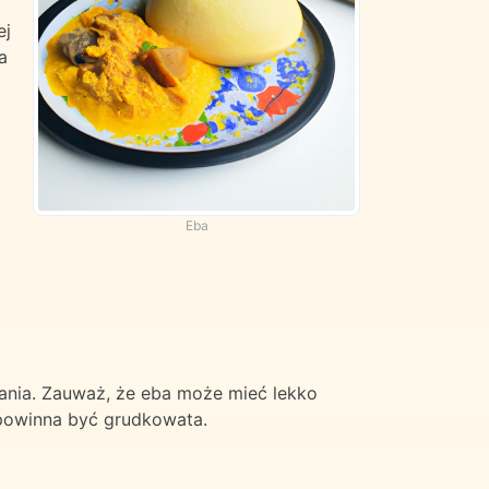
ej
a
Eba
nania. Zauważ, że eba może mieć lekko
e powinna być grudkowata.