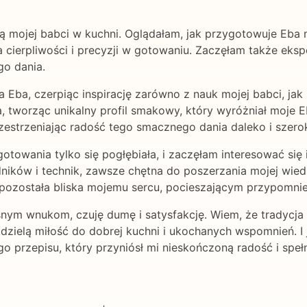
ą mojej babci w kuchni. Oglądałam, jak przygotowuje Eba n
a cierpliwości i precyzji w gotowaniu. Zaczęłam także ek
go dania.
a Eba, czerpiąc inspirację zarówno z nauk mojej babci, jak 
tworząc unikalny profil smakowy, który wyróżniał moje Eb
rzestrzeniając radość tego smacznego dania daleko i szero
otowania tylko się pogłębiała, i zaczęłam interesować się
ników i technik, zawsze chętna do poszerzania mojej wiedz
pozostała bliska mojemu sercu, pocieszającym przypomnien
snym wnukom, czuję dumę i satysfakcję. Wiem, że tradycja
dzielą miłość do dobrej kuchni i ukochanych wspomnień. I 
go przepisu, który przyniósł mi nieskończoną radość i spełn