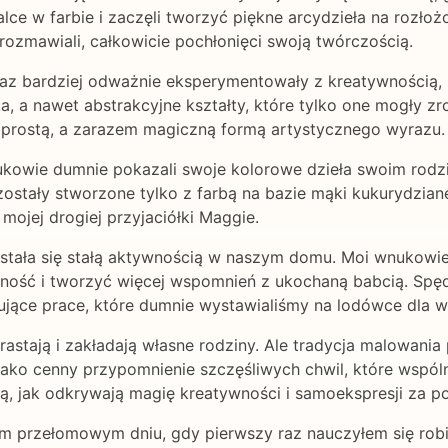
lce w farbie i zaczęli tworzyć piękne arcydzieła na rozłoż
rozmawiali, całkowicie pochłonięci swoją twórczością.
oraz bardziej odważnie eksperymentowały z kreatywnością, 
ta, a nawet abstrakcyjne kształty, które tylko one mogły z
k prostą, a zarazem magiczną formą artystycznego wyrazu.
ukowie dumnie pokazali swoje kolorowe dzieła swoim rodzi
zostały stworzone tylko z farbą na bazie mąki kukurydzianej
mojej drogiej przyjaciółki Maggie.
 stała się stałą aktywnością w naszym domu. Moi wnukowie
ność i tworzyć więcej wspomnień z ukochaną babcią. Spęd
ujące prace, które dumnie wystawialiśmy na lodówce dla w
rastają i zakładają własne rodziny. Ale tradycja malowania 
ako cenny przypomnienie szczęśliwych chwil, które wspólni
ą, jak odkrywają magię kreatywności i samoekspresji za 
ym przełomowym dniu, gdy pierwszy raz nauczyłem się robić