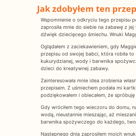
Jak zdobyłem ten przep
Wspomnienie o odkryciu tego przepisu po r
zaprosiła mnie do siebie na zabawę z j
dźwięk dziecięcego śmiechu. Wnuki Magg
Oglądałem z zaciekawieniem, gdy Maggie 
przepisu od swojej babci, która robiła to
kukurydzianej, wody i barwnika spożywcze
dzieci do kreatywnej zabawy.
Zainteresowała mnie idea zrobienia własn
przepisem. Z uśmiechem podała mi kartkę
podziękowałem i obiecałem, że spróbuję
Gdy wróciłem tego wieczoru do domu, na
wodą, nieustannie mieszając, aż mieszani
barwnika spożywczego do każdego, two
Następnego dnia zaprosiłem moich wnuków