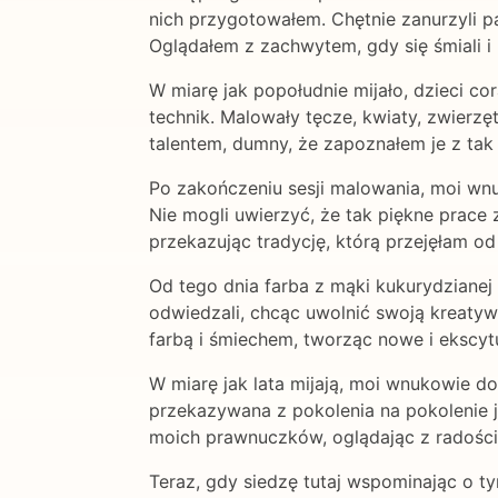
nich przygotowałem. Chętnie zanurzyli pa
Oglądałem z zachwytem, gdy się śmiali i 
W miarę jak popołudnie mijało, dzieci c
technik. Malowały tęcze, kwiaty, zwierzę
talentem, dumny, że zapoznałem je z ta
Po zakończeniu sesji malowania, moi wn
Nie mogli uwierzyć, że tak piękne prace 
przekazując tradycję, którą przejęłam od 
Od tego dnia farba z mąki kukurydzianej
odwiedzali, chcąc uwolnić swoją kreatyw
farbą i śmiechem, tworząc nowe i ekscyt
W miarę jak lata mijają, moi wnukowie do
przekazywana z pokolenia na pokolenie j
moich prawnuczków, oglądając z radości
Teraz, gdy siedzę tutaj wspominając o t