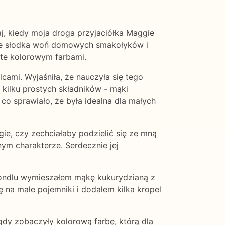
iaj, kiedy moja droga przyjaciółka Maggie
mnie słodka woń domowych smakołyków i
yte kolorowym farbami.
ami. Wyjaśniła, że nauczyła się tego
z kilku prostych składników - mąki
co sprawiało, że była idealna dla małych
ie, czy zechciałaby podzielić się ze mną
ym charakterze. Serdecznie jej
 rondlu wymieszałem mąkę kukurydzianą z
ę na małe pojemniki i dodałem kilka kropel
gdy zobaczyły kolorową farbę, którą dla