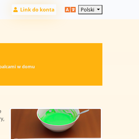
Link do konta
Polski
a palcami w domu
e
y,