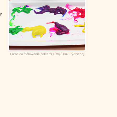
ty
Farba do malowania palcami z mąki kukurydzianej