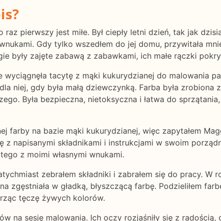
is?
az pierwszy jest miłe. Był ciepły letni dzień, tak jak dzis
ej wnukami. Gdy tylko wszedłem do jej domu, przywitała 
ie były zajęte zabawą z zabawkami, ich małe rączki pokr
wyciągnęła tacytę z mąki kukurydzianej do malowania palc
 dla niej, gdy była małą dziewczynką. Farba była zrobiona 
go. Była bezpieczna, nietoksyczna i łatwa do sprzątania, 
ej farby na bazie mąki kukurydzianej, więc zapytałem Magg
 z napisanymi składnikami i instrukcjami w swoim porządn
 tego z moimi własnymi wnukami.
tychmiast zebrałem składniki i zabrałem się do pracy. W
na zgęstniała w gładką, błyszczącą farbę. Podzieliłem farb
rząc tęczę żywych kolorów.
 na sesję malowania. Ich oczy rozjaśniły się z radością, 