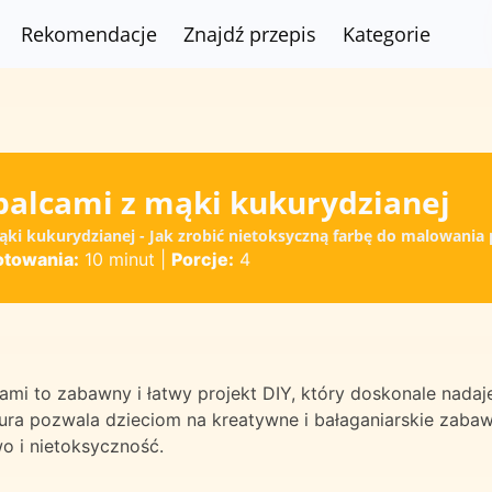
Rekomendacje
Znajdź przepis
Kategorie
palcami z mąki kukurydzianej
ąki kukurydzianej - Jak zrobić nietoksyczną farbę do malowani
otowania:
10 minut
|
Porcje:
4
mi to zabawny i łatwy projekt DIY, który doskonale nadaj
tura pozwala dzieciom na kreatywne i bałaganiarskie zabaw
o i nietoksyczność.