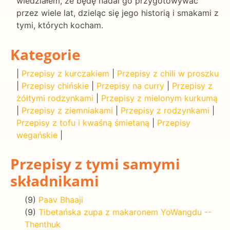
wiedziałem, że będę nadal go przygotowywać
przez wiele lat, dzieląc się jego historią i smakami z
tymi, których kocham.
Kategorie
|
Przepisy z kurczakiem
|
Przepisy z chili w proszku
|
Przepisy chińskie
|
Przepisy na curry
|
Przepisy z
żółtymi rodzynkami
|
Przepisy z mielonym kurkumą
|
Przepisy z ziemniakami
|
Przepisy z rodzynkami
|
Przepisy z tofu i kwaśną śmietaną
|
Przepisy
wegańskie
|
Przepisy z tymi samymi
składnikami
(9)
Paav Bhaaji
(9)
Tibetańska zupa z makaronem YoWangdu --
Thenthuk