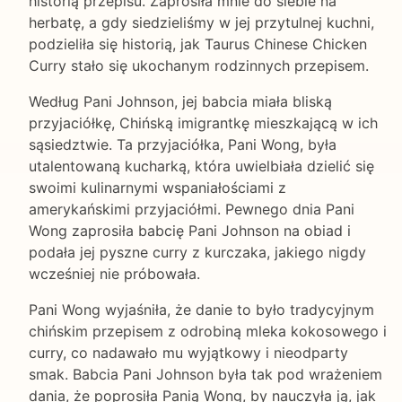
historią przepisu. Zaprosiła mnie do siebie na
herbatę, a gdy siedzieliśmy w jej przytulnej kuchni,
podzieliła się historią, jak Taurus Chinese Chicken
Curry stało się ukochanym rodzinnych przepisem.
Według Pani Johnson, jej babcia miała bliską
przyjaciółkę, Chińską imigrantkę mieszkającą w ich
sąsiedztwie. Ta przyjaciółka, Pani Wong, była
utalentowaną kucharką, która uwielbiała dzielić się
swoimi kulinarnymi wspaniałościami z
amerykańskimi przyjaciółmi. Pewnego dnia Pani
Wong zaprosiła babcię Pani Johnson na obiad i
podała jej pyszne curry z kurczaka, jakiego nigdy
wcześniej nie próbowała.
Pani Wong wyjaśniła, że danie to było tradycyjnym
chińskim przepisem z odrobiną mleka kokosowego i
curry, co nadawało mu wyjątkowy i nieodparty
smak. Babcia Pani Johnson była tak pod wrażeniem
dania, że poprosiła Panią Wong, by nauczyła ją, jak