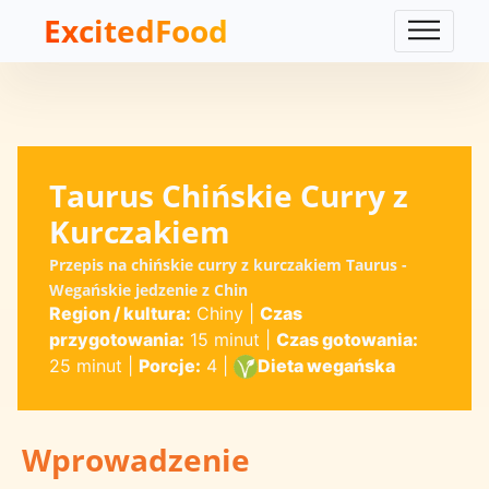
ExcitedFood
Taurus Chińskie Curry z
Kurczakiem
Przepis na chińskie curry z kurczakiem Taurus -
Wegańskie jedzenie z Chin
Region / kultura:
Chiny
|
Czas
przygotowania:
15 minut
|
Czas gotowania:
25 minut
|
Porcje:
4
|
Dieta wegańska
Wprowadzenie