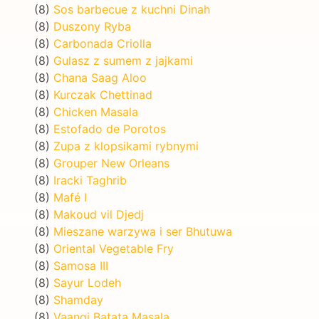
(8)
Sos barbecue z kuchni Dinah
(8)
Duszony Ryba
(8)
Carbonada Criolla
(8)
Gulasz z sumem z jajkami
(8)
Chana Saag Aloo
(8)
Kurczak Chettinad
(8)
Chicken Masala
(8)
Estofado de Porotos
(8)
Zupa z klopsikami rybnymi
(8)
Grouper New Orleans
(8)
Iracki Taghrib
(8)
Mafé I
(8)
Makoud vil Djedj
(8)
Mieszane warzywa i ser Bhutuwa
(8)
Oriental Vegetable Fry
(8)
Samosa III
(8)
Sayur Lodeh
(8)
Shamday
(8)
Vaangi Batata Masala