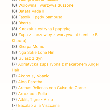
(8)
Wołowina i warzywa duszone
(8)
Batata Vada II
(8)
Fasolki i pędy bambusa
(8)
Bharta
(8)
Kurczak z cytryną i papryką
(8)
Zupa z soczewicy z warzywami (Lentille Bil
Khodra)
(8)
Sherpa Momo
(8)
Nga Soke Lone Hin
(8)
Gulasz z dyni
(7)
Adriatycka zupa rybna z makaronem Angel
Hair
(7)
Akoho sy Voanio
(7)
Aloo Paratha
(7)
Arepas Rellenas con Guiso de Carne
(7)
Arroz con Pollo I
(7)
Atklit, Tigre - Alz'e
(7)
Bacalao a la Viszcaina