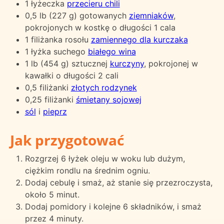
1 łyżeczka
przecieru chili
0,5 lb (227 g) gotowanych
ziemniaków
,
pokrojonych w kostkę o długości 1 cala
1 filiżanka rosołu
zamiennego dla kurczaka
1 łyżka suchego
białego wina
1 lb (454 g) sztucznej
kurczyny
, pokrojonej w
kawałki o długości 2 cali
0,5 filiżanki
złotych rodzynek
0,25 filiżanki
śmietany sojowej
sól
i
pieprz
Jak przygotować
Rozgrzej 6 łyżek oleju w woku lub dużym,
ciężkim rondlu na średnim ogniu.
Dodaj cebulę i smaż, aż stanie się przezroczysta,
około 5 minut.
Dodaj pomidory i kolejne 6 składników, i smaż
przez 4 minuty.