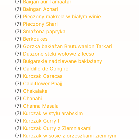
(7)
Baigan aur Tamaatar
(7)
Baingan Achari
(7)
Pieczony makrela w białym winie
(7)
Pieczony Shari
(7)
Smażona papryka
(7)
Berkoukes
(7)
Gorzka bakłażan Bhutuwaelon Tarkari
(7)
Duszone steki wołowe z lecso
(7)
Bułgarskie nadziewane bakłażany
(7)
Caldillo de Congrio
(7)
Kurczak Caracas
(7)
Cauliflower Bhajji
(7)
Chakalaka
(7)
Chanahi
(7)
Channa Masala
(7)
Kurczak w stylu arabskim
(7)
Kurczak Curry I
(7)
Kurczak Curry z Ziemniakami
(7)
Kurczak w sosie z orzeszkami ziemnymi