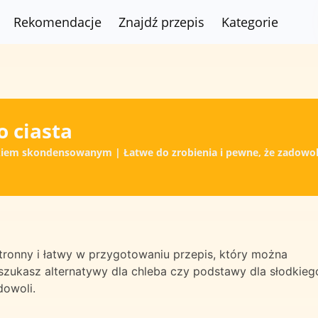
Rekomendacje
Znajdź przepis
Kategorie
 ciasta
ekiem skondensowanym | Łatwe do zrobienia i pewne, że zadowol
tronny i łatwy w przygotowaniu przepis, który można
zukasz alternatywy dla chleba czy podstawy dla słodkieg
dowoli.