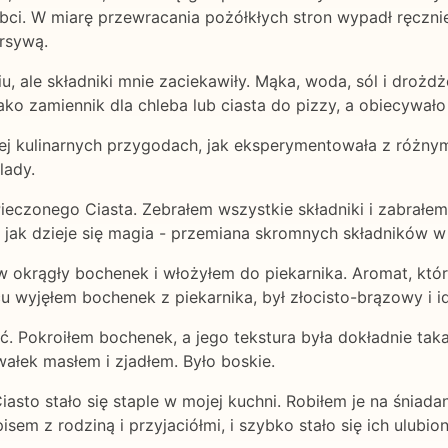
bci. W miarę przewracania pożółkłych stron wypadł ręcznie
rsywą.
, ale składniki mnie zaciekawiły. Mąka, woda, sól i drożdże
ako zamiennik dla chleba lub ciasta do pizzy, a obiecywało 
ej kulinarnych przygodach, jak eksperymentowała z różnym
lady.
zonego Ciasta. Zebrałem wszystkie składniki i zabrałem s
m, jak dzieje się magia - przemiana skromnych składników 
 okrągły bochenek i włożyłem do piekarnika. Aromat, który
 wyjęłem bochenek z piekarnika, był złocisto-brązowy i id
Pokroiłem bochenek, a jego tekstura była dokładnie taka, 
łek masłem i zjadłem. Było boskie.
to stało się staple w mojej kuchni. Robiłem je na śniadan
sem z rodziną i przyjaciółmi, i szybko stało się ich ulubi