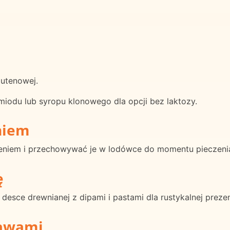
lutenowej.
iodu lub syropu klonowego dla opcji bez laktozy.
niem
niem i przechowywać je w lodówce do momentu pieczeni
ę
esce drewnianej z dipami i pastami dla rustykalnej prezen
rawami