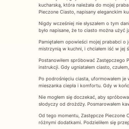
kucharską, która należała do mojej praba
Pieczone Ciasto, napisany eleganckim ku
Nigdy wcześniej nie słyszałem o tym daniu
było napisane, że to ciasto można użyć j
Pamiętałem opowieści mojej prababci o j
mistrzynią w kuchni, i chciałem iść w jej ś
Postanowiłem spróbować Zastępczego Piec
instrukcji. Gdy ugniatałem ciasto, czułe
Po podrośnięciu ciasta, uformowałem je w
mieszanka ciepła i komfortu. Gdy w końcu
Nie mogłem się doczekać, aby spróbować. 
słodyczy od drożdży. Posmarowałem kawa
Od tego momentu, Zastępcze Pieczone Cias
różnymi dodatkami. Podzieliłem się przepi