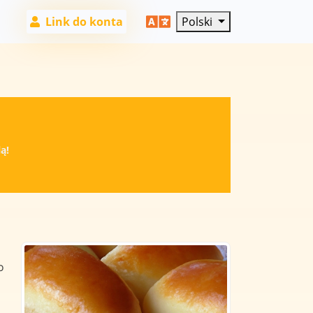
Link do konta
Polski
ą!
o