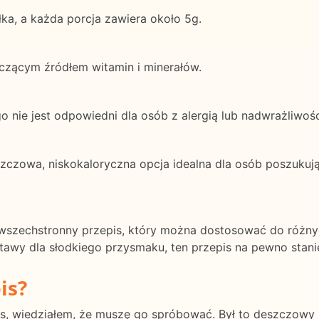
łka, a każda porcja zawiera około 5g.
aczącym źródłem witamin i minerałów.
go nie jest odpowiedni dla osób z alergią lub nadwrażliwośc
szczowa, niskokaloryczna opcja idealna dla osób poszukują
i wszechstronny przepis, który można dostosować do różn
tawy dla słodkiego przysmaku, ten przepis na pewno stanie
is?
is, wiedziałem, że muszę go spróbować. Był to deszczowy 