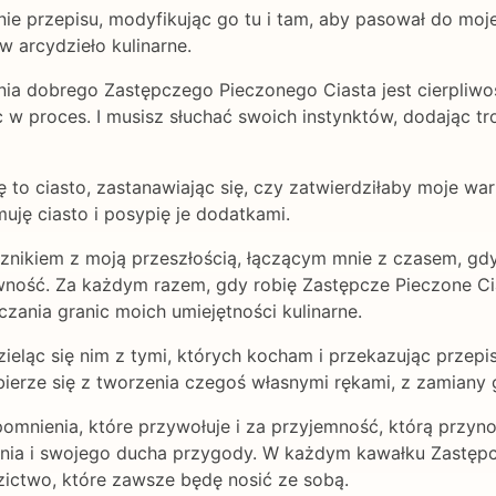
ie przepisu, modyfikując go tu i tam, aby pasował do moj
w arcydzieło kulinarne.
ia dobrego Zastępczego Pieczonego Ciasta jest cierpliwość
 w proces. I musisz słuchać swoich instynktów, dodając tro
 to ciasto, zastanawiając się, czy zatwierdziłaby moje wari
uję ciasto i posypię je dodatkami.
cznikiem z moją przeszłością, łączącym mnie z czasem, gdy
ywność. Za każdym razem, gdy robię Zastępcze Pieczone Cia
zania granic moich umiejętności kulinarne.
dzieląc się nim z tymi, których kocham i przekazując przep
bierze się z tworzenia czegoś własnymi rękami, z zamiany 
omnienia, które przywołuje i za przyjemność, którą przyn
ania i swojego ducha przygody. W każdym kawałku Zastęp
zictwo, które zawsze będę nosić ze sobą.