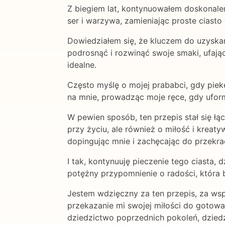
Z biegiem lat, kontynuowałem doskonalen
ser i warzywa, zamieniając proste ciasto 
Dowiedziałem się, że kluczem do uzyskan
podrosnąć i rozwinąć swoje smaki, ufając
idealne.
Często myślę o mojej prababci, gdy piekę
na mnie, prowadząc moje ręce, gdy uform
W pewien sposób, ten przepis stał się łą
przy życiu, ale również o miłość i kreat
dopingując mnie i zachęcając do przekrac
I tak, kontynuuję pieczenie tego ciasta, 
potężny przypomnienie o radości, która 
Jestem wdzięczny za ten przepis, za wsp
przekazanie mi swojej miłości do gotow
dziedzictwo poprzednich pokoleń, dzied