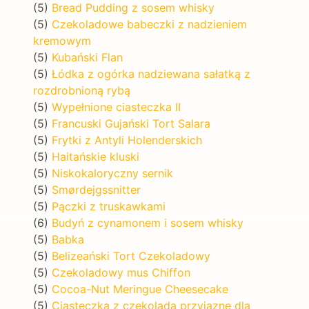
(5)
Bread Pudding z sosem whisky
(5)
Czekoladowe babeczki z nadzieniem
kremowym
(5)
Kubański Flan
(5)
Łódka z ogórka nadziewana sałatką z
rozdrobnioną rybą
(5)
Wypełnione ciasteczka II
(5)
Francuski Gujański Tort Salara
(5)
Frytki z Antyli Holenderskich
(5)
Haitańskie kluski
(5)
Niskokaloryczny sernik
(5)
Smørdejgssnitter
(5)
Pączki z truskawkami
(6)
Budyń z cynamonem i sosem whisky
(5)
Babka
(5)
Belizeański Tort Czekoladowy
(5)
Czekoladowy mus Chiffon
(5)
Cocoa-Nut Meringue Cheesecake
(5)
Ciasteczka z czekoladą przyjazne dla