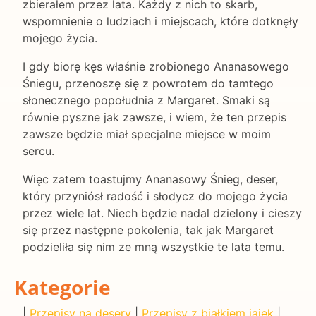
zbierałem przez lata. Każdy z nich to skarb,
wspomnienie o ludziach i miejscach, które dotknęły
mojego życia.
I gdy biorę kęs właśnie zrobionego Ananasowego
Śniegu, przenoszę się z powrotem do tamtego
słonecznego popołudnia z Margaret. Smaki są
równie pyszne jak zawsze, i wiem, że ten przepis
zawsze będzie miał specjalne miejsce w moim
sercu.
Więc zatem toastujmy Ananasowy Śnieg, deser,
który przyniósł radość i słodycz do mojego życia
przez wiele lat. Niech będzie nadal dzielony i cieszy
się przez następne pokolenia, tak jak Margaret
podzieliła się nim ze mną wszystkie te lata temu.
Kategorie
|
Przepisy na desery
|
Przepisy z białkiem jajek
|