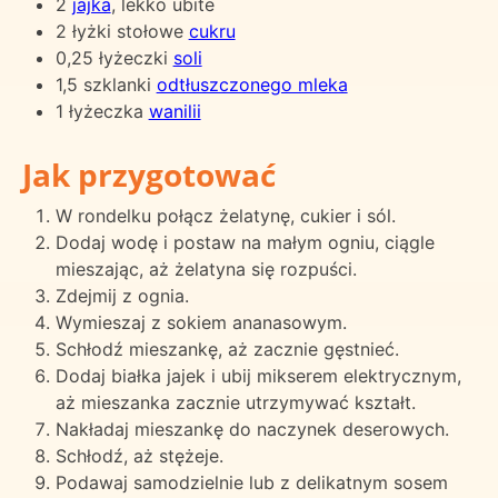
2
jajka
, lekko ubite
2 łyżki stołowe
cukru
0,25 łyżeczki
soli
1,5 szklanki
odtłuszczonego mleka
1 łyżeczka
wanilii
Jak przygotować
W rondelku połącz żelatynę, cukier i sól.
Dodaj wodę i postaw na małym ogniu, ciągle
mieszając, aż żelatyna się rozpuści.
Zdejmij z ognia.
Wymieszaj z sokiem ananasowym.
Schłodź mieszankę, aż zacznie gęstnieć.
Dodaj białka jajek i ubij mikserem elektrycznym,
aż mieszanka zacznie utrzymywać kształt.
Nakładaj mieszankę do naczynek deserowych.
Schłodź, aż stężeje.
Podawaj samodzielnie lub z delikatnym sosem