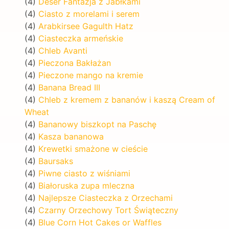
(4)
Deser Fantazja z Jabłkami
(4)
Ciasto z morelami i serem
(4)
Arabkirsee Gagulth Hatz
(4)
Ciasteczka armeńskie
(4)
Chleb Avanti
(4)
Pieczona Bakłażan
(4)
Pieczone mango na kremie
(4)
Banana Bread III
(4)
Chleb z kremem z bananów i kaszą Cream of
Wheat
(4)
Bananowy biszkopt na Paschę
(4)
Kasza bananowa
(4)
Krewetki smażone w cieście
(4)
Baursaks
(4)
Piwne ciasto z wiśniami
(4)
Białoruska zupa mleczna
(4)
Najlepsze Ciasteczka z Orzechami
(4)
Czarny Orzechowy Tort Świąteczny
(4)
Blue Corn Hot Cakes or Waffles