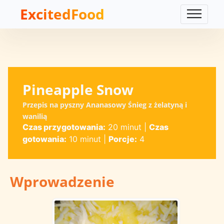
ExcitedFood
Pineapple Snow
Przepis na pyszny Ananasowy Śnieg z żelatyną i
wanilią
Czas przygotowania:
20 minut
|
Czas
gotowania:
10 minut
|
Porcje:
4
Wprowadzenie