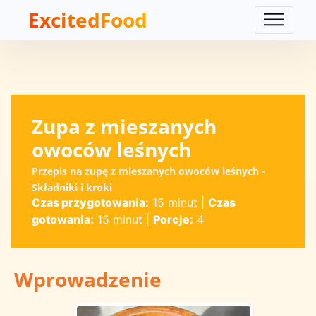
ExcitedFood
Zupa z mieszanych
owoców leśnych
Przepis na zupę z mieszanych owoców leśnych -
Składniki i kroki
Czas przygotowania:
15 minut
|
Czas
gotowania:
15 minut
|
Porcje:
4
Wprowadzenie