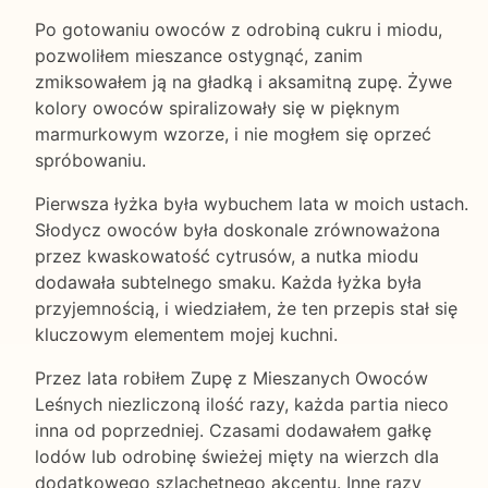
Po gotowaniu owoców z odrobiną cukru i miodu,
pozwoliłem mieszance ostygnąć, zanim
zmiksowałem ją na gładką i aksamitną zupę. Żywe
kolory owoców spiralizowały się w pięknym
marmurkowym wzorze, i nie mogłem się oprzeć
spróbowaniu.
Pierwsza łyżka była wybuchem lata w moich ustach.
Słodycz owoców była doskonale zrównoważona
przez kwaskowatość cytrusów, a nutka miodu
dodawała subtelnego smaku. Każda łyżka była
przyjemnością, i wiedziałem, że ten przepis stał się
kluczowym elementem mojej kuchni.
Przez lata robiłem Zupę z Mieszanych Owoców
Leśnych niezliczoną ilość razy, każda partia nieco
inna od poprzedniej. Czasami dodawałem gałkę
lodów lub odrobinę świeżej mięty na wierzch dla
dodatkowego szlachetnego akcentu. Inne razy