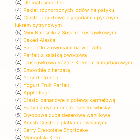
(4)
Ultimatesmoothie
(4)
Pakiet różnorodnych lodów na patyku
(4)
Ciasto jogurtowe z jagodami i pysznym
lukrem cytrynowym
(5)
Mini Naleśniki z Sosem Truskawkowym
(4)
Baked Alaska
(4)
Babeczki z owocami na wierzchu
(4)
Parfait z sałatką owocową
(4)
Truskawkowa Róża z Kremem Rabarbarowym
(5)
Smoothie z herbatą
(4)
Yogurt Crunch
(4)
Yogurt Fruit Parfait
(4)
Apple Kugel
(4)
Ciasto bananowe z polewą karmelową
(4)
Budyń z cynamonem i sosem whisky
(5)
Owocowa zupa deserowa waniliowa
(4)
Amish Ciasto z płatkami owsianymi
(4)
Berry Chocolate Shortcake
(4)
Mongolski Krem