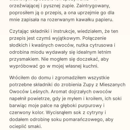
orzeźwiającej i pysznej zupie. Zaintrygowany,
poprosiłem ją o przepis, a ona uprzejmie go dla
mnie zapisała na rozerwanym kawałku papieru.
Czytając składniki i instrukcje, wiedziałem, że ten
przepis jest czymś wyjątkowym. Połączenie
słodkich i kwaśnych owoców, nutka cytrusowa i
odrobina miodu wydawały się idealnym letnim
przysmakiem. Nie mogłem się doczekać, aby
wypróbować go w mojej własnej kuchni.
Wróciłem do domu i zgromadziłem wszystkie
potrzebne składniki do zrobienia Zupy z Mieszanych
Owoców Leśnych. Aromat dojrzałych owoców
napełnił powietrze, gdy je myłem i kroiłem, ich soki
barwiąc moje palce na głęboki purpurowy i
czerwony kolor. Wycisnąłem sok z cytryny i
dodałem odrobinę soku pomarańczowego, aby
ocieplić smaki.