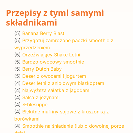
Przepisy z tymi samymi
składnikami
(5)
Banana Berry Blast
(5)
Przygotuj zamrożone paczki smoothie z
wyprzedzeniem
(5)
Orzeźwiający Shake Letni
(5)
Bardzo owocowy smoothie
(5)
Berry Dutch Baby
(5)
Deser z owocami i jogurtem
(4)
Deser letni z aniołowym biszkoptem
(4)
Najwyższa sałatka z jagodami
(4)
Salsa z jeżynami
(4)
Æblesuppe
(4)
Błękitne muffiny sojowe z kruszonką z
borówkami
(4)
Smoothie na śniadanie (lub o dowolnej porze
dnia)