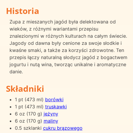
Historia
Zupa z mieszanych jagód była delektowana od
wieków, z różnymi wariantami przepisu
znalezionymi w różnych kulturach na całym świecie.
Jagody od dawna były cenione za swoje słodkie i
kwaśne smaki, a także za korzyści zdrowotne. Ten
przepis łączy naturalną słodycz jagód z bogactwem
jogurtu i nutą wina, tworząc unikalne i aromatyczne
danie.
Składniki
1 pt (473 ml)
borówki
1 pt (473 ml)
truskawki
6 oz (170 g)
jeżyny
6 oz (170 g)
maliny
0.5 szklanki
cukru brązowego