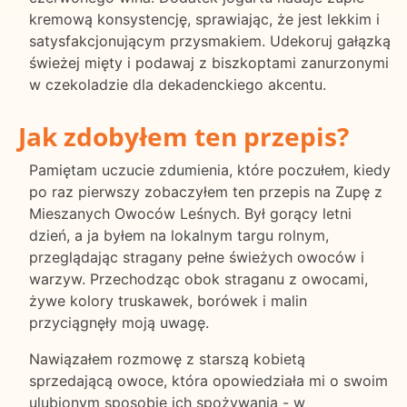
kremową konsystencję, sprawiając, że jest lekkim i
satysfakcjonującym przysmakiem. Udekoruj gałązką
świeżej mięty i podawaj z biszkoptami zanurzonymi
w czekoladzie dla dekadenckiego akcentu.
Jak zdobyłem ten przepis?
Pamiętam uczucie zdumienia, które poczułem, kiedy
po raz pierwszy zobaczyłem ten przepis na Zupę z
Mieszanych Owoców Leśnych. Był gorący letni
dzień, a ja byłem na lokalnym targu rolnym,
przeglądając stragany pełne świeżych owoców i
warzyw. Przechodząc obok straganu z owocami,
żywe kolory truskawek, borówek i malin
przyciągnęły moją uwagę.
Nawiązałem rozmowę z starszą kobietą
sprzedającą owoce, która opowiedziała mi o swoim
ulubionym sposobie ich spożywania - w