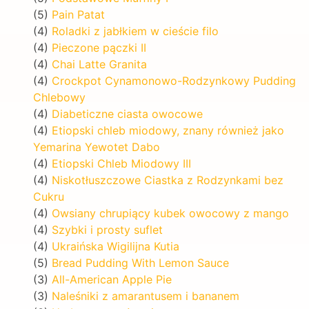
(5)
Pain Patat
(4)
Roladki z jabłkiem w cieście filo
(4)
Pieczone pączki II
(4)
Chai Latte Granita
(4)
Crockpot Cynamonowo-Rodzynkowy Pudding
Chlebowy
(4)
Diabeticzne ciasta owocowe
(4)
Etiopski chleb miodowy, znany również jako
Yemarina Yewotet Dabo
(4)
Etiopski Chleb Miodowy III
(4)
Niskotłuszczowe Ciastka z Rodzynkami bez
Cukru
(4)
Owsiany chrupiący kubek owocowy z mango
(4)
Szybki i prosty suflet
(4)
Ukraińska Wigilijna Kutia
(5)
Bread Pudding With Lemon Sauce
(3)
All-American Apple Pie
(3)
Naleśniki z amarantusem i bananem