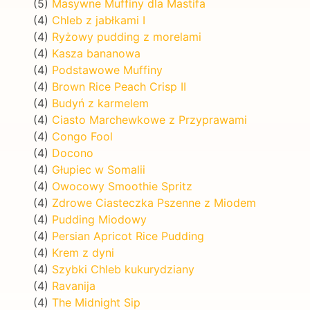
(5)
Masywne Muffiny dla Mastifa
(4)
Chleb z jabłkami I
(4)
Ryżowy pudding z morelami
(4)
Kasza bananowa
(4)
Podstawowe Muffiny
(4)
Brown Rice Peach Crisp II
(4)
Budyń z karmelem
(4)
Ciasto Marchewkowe z Przyprawami
(4)
Congo Fool
(4)
Docono
(4)
Głupiec w Somalii
(4)
Owocowy Smoothie Spritz
(4)
Zdrowe Ciasteczka Pszenne z Miodem
(4)
Pudding Miodowy
(4)
Persian Apricot Rice Pudding
(4)
Krem z dyni
(4)
Szybki Chleb kukurydziany
(4)
Ravanija
(4)
The Midnight Sip