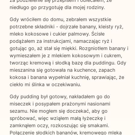
za podzielenie się przepisem i obiecałem, że
niedługo go przygotuję dla mojej rodziny.
Gdy wróciłem do domu, zebrałem wszystkie
potrzebne składniki - dojrzałe banany, kleisty ryż,
mleko kokosowe i cukier palmowy. Ścisłe
podążałem za instrukcjami, namaczając ryż i
gotując go, aż stał się miękki. Rozgniotłem banany i
wymieszałem je z mlekiem kokosowym i cukrem,
tworząc kremową i słodką bazę dla puddingu. Gdy
mieszanina się gotowała na kuchence, zapach
kokosa i banana wypełniał kuchnię, sprawiając, że
ciekło mi ślinka w oczekiwaniu.
Gdy pudding był gotowy, nakładałem go do
miseczek i posypałem prażonymi nasionami
sezamu. Nie mogłem się doczekać, aby go
spróbować, więc wziąłem małą łyżeczkę i
zamknąłem oczy, rozkoszując się smakami.
Połączenie słodkich bananów, kremowego mleka