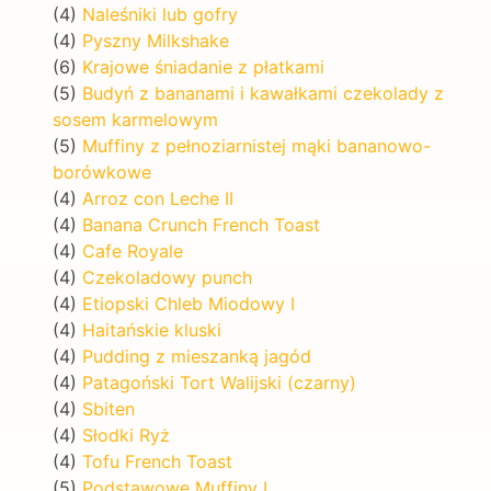
(4)
Naleśniki lub gofry
(4)
Pyszny Milkshake
(6)
Krajowe śniadanie z płatkami
(5)
Budyń z bananami i kawałkami czekolady z
sosem karmelowym
(5)
Muffiny z pełnoziarnistej mąki bananowo-
borówkowe
(4)
Arroz con Leche II
(4)
Banana Crunch French Toast
(4)
Cafe Royale
(4)
Czekoladowy punch
(4)
Etiopski Chleb Miodowy I
(4)
Haitańskie kluski
(4)
Pudding z mieszanką jagód
(4)
Patagoński Tort Walijski (czarny)
(4)
Sbiten
(4)
Słodki Ryż
(4)
Tofu French Toast
(5)
Podstawowe Muffiny I