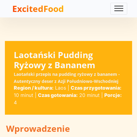
ExcitedFood
Laotański Pudding
Ryżowy z Bananem
Laotański przepis na pudding ryżowy z bananem -
Autentyczny deser z Azji Południowo-Wschodniej
Region / kultura:
Laos
|
Czas przygotowania:
10 minut
|
Czas gotowania:
20 minut
|
Porcje:
4
Wprowadzenie