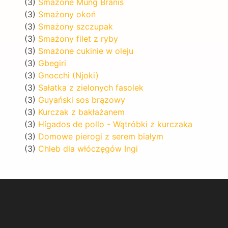
(3)
Smażone Mung Branis
(3)
Smażony okoń
(3)
Smażony szczupak
(3)
Smażony filet z ryby
(3)
Smażone cukinie w oleju
(3)
Gbegiri
(3)
Gnocchi (Njoki)
(3)
Sałatka z zielonych fasolek
(3)
Guyański sos brązowy
(3)
Kurczak z bakłażanem
(3)
Hígados de pollo - Wątróbki z kurczaka
(3)
Domowe pierogi z serem białym
(3)
Chleb dla włóczęgów Ingi