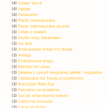
(4)
Gulasz Serca
(4)
Ngege
(4)
Pampushki
(4)
Placki ziemniaczane
(4)
Placki ziemniaczane uliczne
(3)
Chleb z żołędzi
(3)
Akoho misy Sakamalao
(3)
Alu Roti
(3)
Amerykański Indian Fry Bread
(3)
Andagi
(3)
Podstawowe arepy
(3)
Batinjan bil Laban
(3)
Sałatka z cykorii belgijskiej, jabłek i migdałów
(3)
Ciasteczka dla Twojej przyjemności
(3)
Brazylijski Biały Ryż
(3)
Pieczenie na śniadanie
(3)
Sos do smarowania steków
(3)
California Avocado
(3)
Carne en Polvo