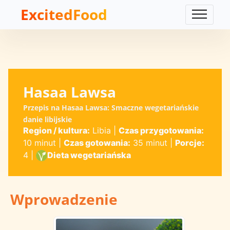
ExcitedFood
Hasaa Lawsa
Przepis na Hasaa Lawsa: Smaczne wegetariańskie
danie libijskie
Region / kultura:
Libia
|
Czas przygotowania:
10 minut
|
Czas gotowania:
35 minut
|
Porcje:
4
|
Dieta wegetariańska
Wprowadzenie