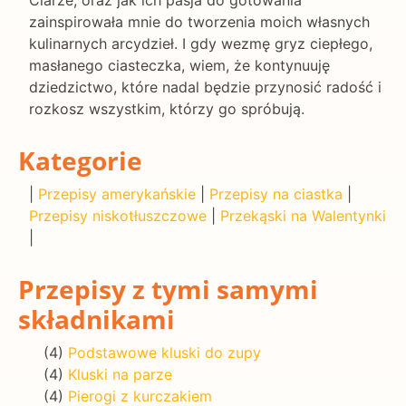
Clarze, oraz jak ich pasja do gotowania
zainspirowała mnie do tworzenia moich własnych
kulinarnych arcydzieł. I gdy wezmę gryz ciepłego,
masłanego ciasteczka, wiem, że kontynuuję
dziedzictwo, które nadal będzie przynosić radość i
rozkosz wszystkim, którzy go spróbują.
Kategorie
|
Przepisy amerykańskie
|
Przepisy na ciastka
|
Przepisy niskotłuszczowe
|
Przekąski na Walentynki
|
Przepisy z tymi samymi
składnikami
(4)
Podstawowe kluski do zupy
(4)
Kluski na parze
(4)
Pierogi z kurczakiem