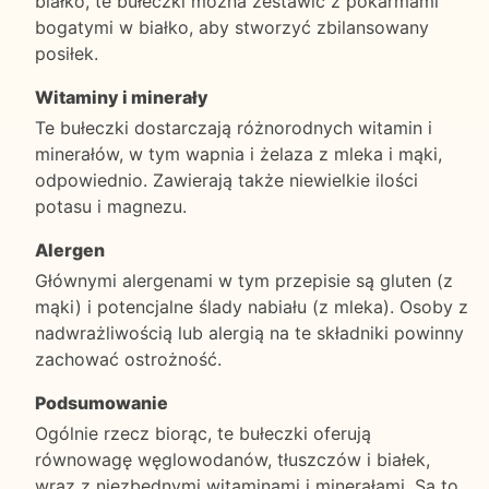
białko, te bułeczki można zestawić z pokarmami
bogatymi w białko, aby stworzyć zbilansowany
posiłek.
Witaminy i minerały
Te bułeczki dostarczają różnorodnych witamin i
minerałów, w tym wapnia i żelaza z mleka i mąki,
odpowiednio. Zawierają także niewielkie ilości
potasu i magnezu.
Alergen
Głównymi alergenami w tym przepisie są gluten (z
mąki) i potencjalne ślady nabiału (z mleka). Osoby z
nadwrażliwością lub alergią na te składniki powinny
zachować ostrożność.
Podsumowanie
Ogólnie rzecz biorąc, te bułeczki oferują
równowagę węglowodanów, tłuszczów i białek,
wraz z niezbędnymi witaminami i minerałami. Są to