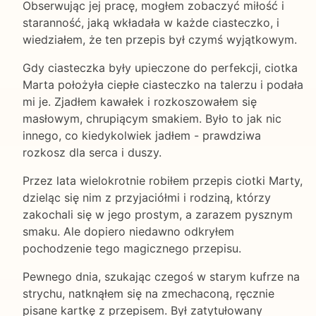
Obserwując jej pracę, mogłem zobaczyć miłość i
staranność, jaką wkładała w każde ciasteczko, i
wiedziałem, że ten przepis był czymś wyjątkowym.
Gdy ciasteczka były upieczone do perfekcji, ciotka
Marta położyła ciepłe ciasteczko na talerzu i podała
mi je. Zjadłem kawałek i rozkoszowałem się
masłowym, chrupiącym smakiem. Było to jak nic
innego, co kiedykolwiek jadłem - prawdziwa
rozkosz dla serca i duszy.
Przez lata wielokrotnie robiłem przepis ciotki Marty,
dzieląc się nim z przyjaciółmi i rodziną, którzy
zakochali się w jego prostym, a zarazem pysznym
smaku. Ale dopiero niedawno odkryłem
pochodzenie tego magicznego przepisu.
Pewnego dnia, szukając czegoś w starym kufrze na
strychu, natknąłem się na zmechaconą, ręcznie
pisane kartkę z przepisem. Był zatytułowany