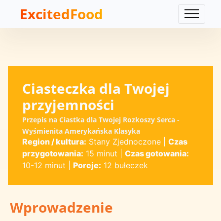
ExcitedFood
Ciasteczka dla Twojej
przyjemności
Przepis na Ciastka dla Twojej Rozkoszy Serca -
Wyśmienita Amerykańska Klasyka
Region / kultura:
Stany Zjednoczone
|
Czas
przygotowania:
15 minut
|
Czas gotowania:
10-12 minut
|
Porcje:
12 bułeczek
Wprowadzenie