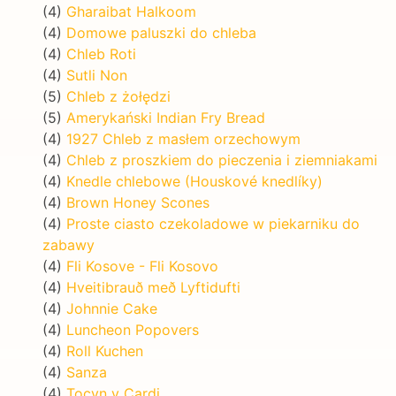
(4)
Gharaibat Halkoom
(4)
Domowe paluszki do chleba
(4)
Chleb Roti
(4)
Sutli Non
(5)
Chleb z żołędzi
(5)
Amerykański Indian Fry Bread
(4)
1927 Chleb z masłem orzechowym
(4)
Chleb z proszkiem do pieczenia i ziemniakami
(4)
Knedle chlebowe (Houskové knedlíky)
(4)
Brown Honey Scones
(4)
Proste ciasto czekoladowe w piekarniku do
zabawy
(4)
Fli Kosove - Fli Kosovo
(4)
Hveitibrauð með Lyftidufti
(4)
Johnnie Cake
(4)
Luncheon Popovers
(4)
Roll Kuchen
(4)
Sanza
(4)
Tocyn y Cardi