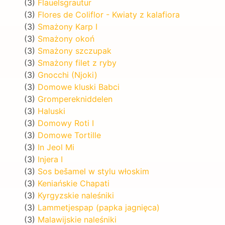
(3)
Flauelsgrautur
(3)
Flores de Coliflor - Kwiaty z kalafiora
(3)
Smażony Karp I
(3)
Smażony okoń
(3)
Smażony szczupak
(3)
Smażony filet z ryby
(3)
Gnocchi (Njoki)
(3)
Domowe kluski Babci
(3)
Gromperekniddelen
(3)
Haluski
(3)
Domowy Roti I
(3)
Domowe Tortille
(3)
In Jeol Mi
(3)
Injera I
(3)
Sos bešamel w stylu włoskim
(3)
Keniańskie Chapati
(3)
Kyrgyzskie naleśniki
(3)
Lammetjespap (papka jagnięca)
(3)
Malawijskie naleśniki