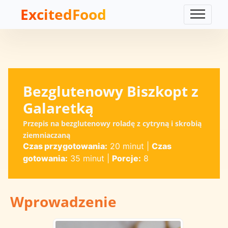
ExcitedFood
Bezglutenowy Biszkopt z
Galaretką
Przepis na bezglutenowy roladę z cytryną i skrobią
ziemniaczaną
Czas przygotowania:
20 minut
|
Czas
gotowania:
35 minut
|
Porcje:
8
Wprowadzenie