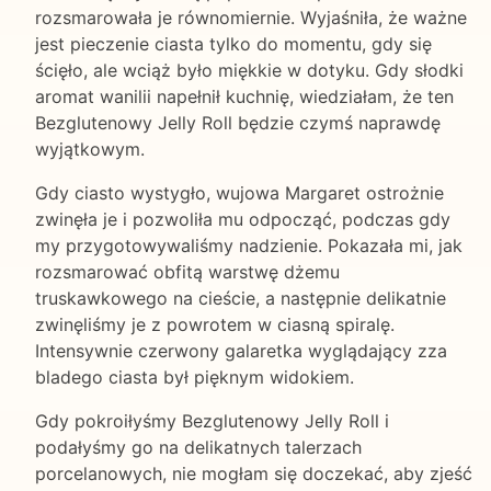
rozsmarowała je równomiernie. Wyjaśniła, że ważne
jest pieczenie ciasta tylko do momentu, gdy się
ścięło, ale wciąż było miękkie w dotyku. Gdy słodki
aromat wanilii napełnił kuchnię, wiedziałam, że ten
Bezglutenowy Jelly Roll będzie czymś naprawdę
wyjątkowym.
Gdy ciasto wystygło, wujowa Margaret ostrożnie
zwinęła je i pozwoliła mu odpocząć, podczas gdy
my przygotowywaliśmy nadzienie. Pokazała mi, jak
rozsmarować obfitą warstwę dżemu
truskawkowego na cieście, a następnie delikatnie
zwinęliśmy je z powrotem w ciasną spiralę.
Intensywnie czerwony galaretka wyglądający zza
bladego ciasta był pięknym widokiem.
Gdy pokroiłyśmy Bezglutenowy Jelly Roll i
podałyśmy go na delikatnych talerzach
porcelanowych, nie mogłam się doczekać, aby zjeść