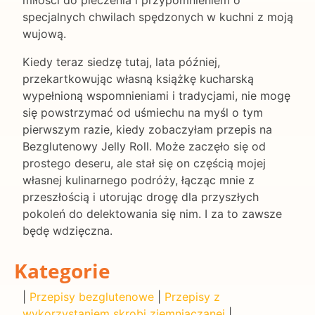
miłości do pieczenia i przypomnieniem o
specjalnych chwilach spędzonych w kuchni z moją
wujową.
Kiedy teraz siedzę tutaj, lata później,
przekartkowując własną książkę kucharską
wypełnioną wspomnieniami i tradycjami, nie mogę
się powstrzymać od uśmiechu na myśl o tym
pierwszym razie, kiedy zobaczyłam przepis na
Bezglutenowy Jelly Roll. Może zaczęło się od
prostego deseru, ale stał się on częścią mojej
własnej kulinarnego podróży, łącząc mnie z
przeszłością i utorując drogę dla przyszłych
pokoleń do delektowania się nim. I za to zawsze
będę wdzięczna.
Kategorie
|
Przepisy bezglutenowe
|
Przepisy z
wykorzystaniem skrobi ziemniaczanej
|