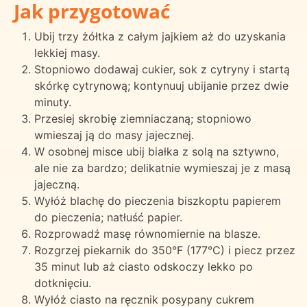
Jak przygotować
Ubij trzy żółtka z całym jajkiem aż do uzyskania
lekkiej masy.
Stopniowo dodawaj cukier, sok z cytryny i startą
skórkę cytrynową; kontynuuj ubijanie przez dwie
minuty.
Przesiej skrobię ziemniaczaną; stopniowo
wmieszaj ją do masy jajecznej.
W osobnej misce ubij białka z solą na sztywno,
ale nie za bardzo; delikatnie wymieszaj je z masą
jajeczną.
Wyłóż blachę do pieczenia biszkoptu papierem
do pieczenia; natłuść papier.
Rozprowadź masę równomiernie na blasze.
Rozgrzej piekarnik do 350°F (177°C) i piecz przez
35 minut lub aż ciasto odskoczy lekko po
dotknięciu.
Wyłóż ciasto na ręcznik posypany cukrem