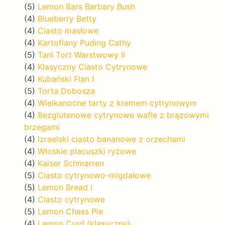
(5)
Lemon Bars Barbary Bush
(4)
Blueberry Betty
(4)
Ciasto masłowe
(4)
Kartoflany Puding Cathy
(5)
Tani Tort Warstwowy II
(4)
Klasyczny Ciasto Cytrynowe
(4)
Kubański Flan I
(5)
Torta Dobosza
(4)
Wielkanocne tarty z kremem cytrynowym
(4)
Bezglutenowe cytrynowe wafle z brązowymi
brzegami
(4)
Izraelski ciasto bananowe z orzechami
(4)
Włoskie placuszki ryżowe
(4)
Kaiser Schmarren
(5)
Ciasto cytrynowo-migdałowe
(5)
Lemon Bread I
(4)
Ciasto cytrynowe
(5)
Lemon Chess Pie
(4)
Lemon Curd (klasyczny)