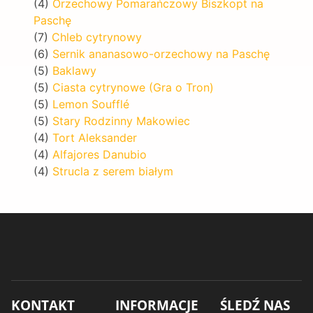
(4)
Orzechowy Pomarańczowy Biszkopt na
Paschę
(7)
Chleb cytrynowy
(6)
Sernik ananasowo-orzechowy na Paschę
(5)
Baklawy
(5)
Ciasta cytrynowe (Gra o Tron)
(5)
Lemon Soufflé
(5)
Stary Rodzinny Makowiec
(4)
Tort Aleksander
(4)
Alfajores Danubio
(4)
Strucla z serem białym
KONTAKT
INFORMACJE
ŚLEDŹ NAS