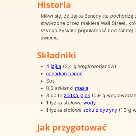
Historia
Mówi się, że Jajka Benedykta pochodzą 
stworzone przez maklera Wall Street, kt
szybko zyskało popularność i od tamtej 
świecie.
Składniki
4
jajka
(2,4 g węglowodanów)
canadian bacon
Sos
0,5 szklanki
masła
3 ubite
żółtka jajek
(0,9 g węglowoda
1 łyżka stołowa
wody
1 łyżka stołowa
soku z cytryny
(1,3 g 
Jak przygotować