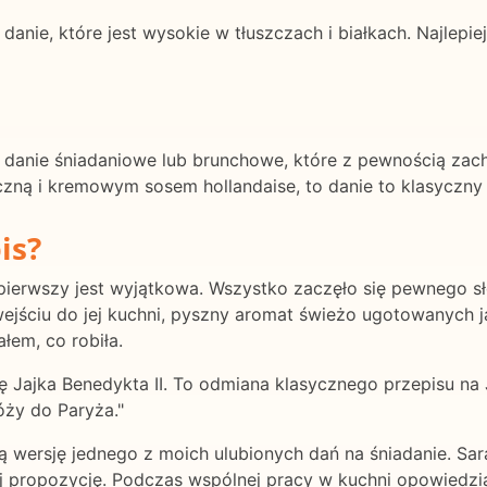
 danie, które jest wysokie w tłuszczach i białkach. Najlep
e danie śniadaniowe lub brunchowe, które z pewnością zac
ną i kremowym sosem hollandaise, to danie to klasyczny u
is?
 pierwszy jest wyjątkowa. Wszystko zaczęło się pewnego 
ejściu do jej kuchni, pyszny aromat świeżo ugotowanych ja
łem, co robiła.
ię Jajka Benedykta II. To odmiana klasycznego przepisu na
óży do Paryża."
ersję jednego z moich ulubionych dań na śniadanie. Sara 
ej propozycję. Podczas wspólnej pracy w kuchni opowiedział