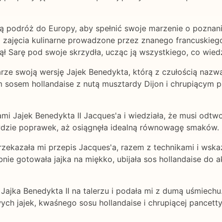
ną podróż do Europy, aby spełnić swoje marzenie o poznani
 zajęcia kulinarne prowadzone przez znanego francuskiego
yjął Sarę pod swoje skrzydła, ucząc ją wszystkiego, co wied
e swoją wersję Jajek Benedykta, którą z czułością nazwa
 sosem hollandaise z nutą musztardy Dijon i chrupiącym p
mi Jajek Benedykta II Jacques'a i wiedziała, że musi odtw
ówdzie poprawek, aż osiągnęła idealną równowagę smaków.
zekazała mi przepis Jacques'a, razem z technikami i wska
e gotowała jajka na miękko, ubijała sos hollandaise do aks
Jajka Benedykta II na talerzu i podała mi z dumą uśmiechu
wych jajek, kwaśnego sosu hollandaise i chrupiącej pancet