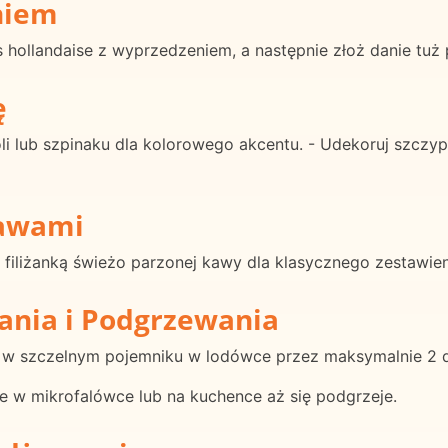
niem
s hollandaise z wyprzedzeniem, a następnie złoż danie tuż
ę
li lub szpinaku dla kolorowego akcentu. - Udekoruj szczyp
rawami
 filiżanką świeżo parzonej kawy dla klasycznego zestawien
ania i Podgrzewania
I w szczelnym pojemniku w lodówce przez maksymalnie 2 d
ie w mikrofalówce lub na kuchence aż się podgrzeje.