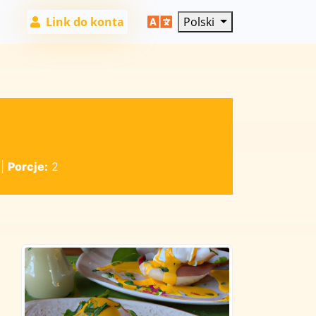
Link do konta
Polski
|
Porcje:
2