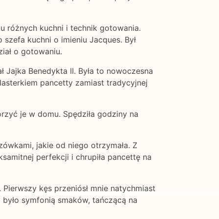
u różnych kuchni i technik gotowania.
 szefa kuchni o imieniu Jacques. Był
ział o gotowaniu.
ł Jajka Benedykta II. Była to nowoczesna
lasterkiem pancetty zamiast tradycyjnej
orzyć je w domu. Spędziła godziny na
zówkami, jakie od niego otrzymała. Z
amitnej perfekcji i chrupiła pancettę na
. Pierwszy kęs przeniósł mnie natychmiast
ty było symfonią smaków, tańczącą na