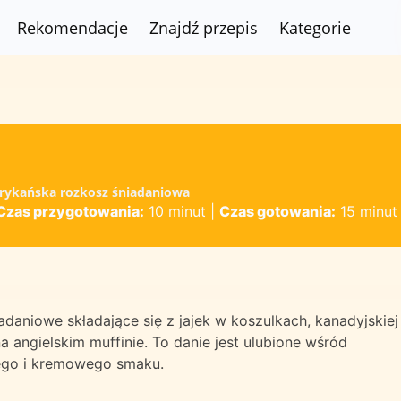
Rekomendacje
Znajdź przepis
Kategorie
merykańska rozkosz śniadaniowa
Czas przygotowania:
10 minut
|
Czas gotowania:
15 minut
iadaniowe składające się z jajek w koszulkach, kanadyjskiej
 angielskim muffinie. To danie jest ulubione wśród
tego i kremowego smaku.