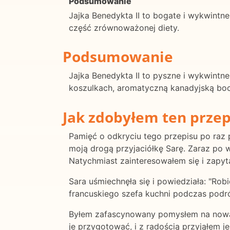
Podsumowanie
Jajka Benedykta II to bogate i wykwintne
część zrównoważonej diety.
Podsumowanie
Jajka Benedykta II to pyszne i wykwintn
koszulkach, aromatyczną kanadyjską bocz
Jak zdobyłem ten przep
Pamięć o odkryciu tego przepisu po raz
moją drogą przyjaciółkę Sarę. Zaraz po w
Natychmiast zainteresowałem się i zapyta
Sara uśmiechnęła się i powiedziała: "Rob
francuskiego szefa kuchni podczas podr
Byłem zafascynowany pomysłem na nową w
je przygotować, i z radością przyjąłem j