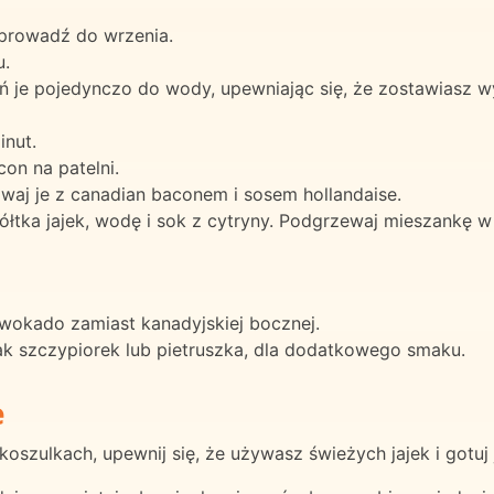
oprowadź do wrzenia.
u.
wsuń je pojedynczo do wody, upewniając się, że zostawiasz
inut.
on na patelni.
waj je z canadian baconem i sosem hollandaise.
łtka jajek, wodę i sok z cytryny. Podgrzewaj mieszankę w k
wokado zamiast kanadyjskiej bocznej.
jak szczypiorek lub pietruszka, dla dodatkowego smaku.
e
oszulkach, upewnij się, że używasz świeżych jajek i gotuj 