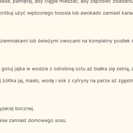
se, pamiętaj, aby ciągle mieszać, aby zapobiec zsiadaniu 
spróbuj użyć wędzonego łososia lub awokado zamiast kanad
 ziemniakami lub świeżymi owocami na kompletny posiłek 
 gotuj jajka w wodzie z odrobiną octu aż białka się zetną, 
żółtka jaj, masło, wodę i sok z cytryny na parze aż zgęstni
yjskiej bocznej.
daise zamiast domowego sosu.