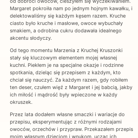
od dobroci owoców, cieszyłem się wyczekiwaniem.
Margaret pokroiła nam po jednym hojnym kawałku, i
delektowaliśmy się każdym kęsem razem. Kruche
ciasto było kruche i masłowe, owoce wybuchały
smakiem, a odrobina cukru dodawała idealnego
akcentu słodyczy.
Od tego momentu Marzenia z Kruchej Kruszonki
stały się kluczowym elementem mojej własnej
kuchni. Piekłem je na specjalne okazje i rodzinne
spotkania, dzieląc się przepisem z każdym, kto
chciał się nauczyć. Za każdym razem, gdy robiłem
ten deser, czułem więź z Margaret i jej babcią, jakby
ich miłość i mądrość były wpieczone w każdy
okruszek.
Przez lata dodałem własne smaczki i wariacje do
przepisu, eksperymentując z różnymi rodzajami
owoców, orzechów i przypraw. Przekazałem przepis
moim własnym dzieciom i wnukom, ucząc ich