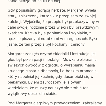
sobie okazję do nauki od niej.
Gdy popijaliśmy gorącą herbatę, Margaret wyjęła
stary, zniszczony kartonik z przepisem ze swojej
kolekcji. Wyjaśniła, że przepis był przekazywany w
całej swojej rodzinie przez wieki i był prawdziwym
skarbem. Kartka była poplamiona i wyblakła, z
ręcznie piszanymi notatkami w marginesach. Było
jasne, że ten przepis był kochany i ceniony.
Margaret zaczęła czytać składniki i instrukcje, jej
głos był pełen pasji i nostalgii. Mówiła o zbieraniu
świeżych owoców z ogrodu, o wyrabianiu masła
kruchego ciasta z dbałością, i o boskim aromacie,
który napełniał jej kuchnię gdy deser piekł się w
piekarniku. Byłem zauroczony jej słowami i
wiedziałem, że muszę nauczyć się zrobić ten
wyjątkowy deser dla siebie.
Pod Margaret cierpliwym prowadzeniem, zabraliśmy