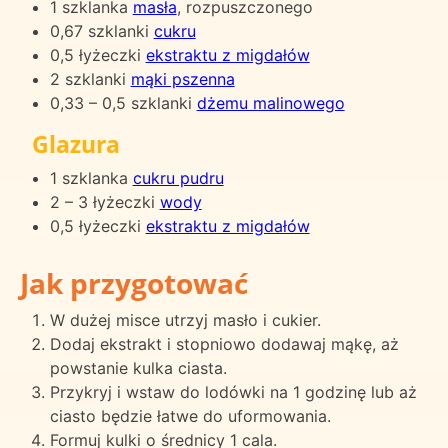
1 szklanka
masła
, rozpuszczonego
0,67 szklanki
cukru
0,5 łyżeczki
ekstraktu z migdałów
2 szklanki
mąki pszenna
0,33 – 0,5 szklanki
dżemu malinowego
Glazura
1 szklanka
cukru pudru
2 – 3 łyżeczki
wody
0,5 łyżeczki
ekstraktu z migdałów
Jak przygotować
W dużej misce utrzyj masło i cukier.
Dodaj ekstrakt i stopniowo dodawaj mąkę, aż
powstanie kulka ciasta.
Przykryj i wstaw do lodówki na 1 godzinę lub aż
ciasto będzie łatwe do uformowania.
Formuj kulki o średnicy 1 cala.