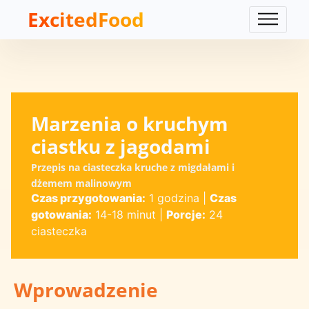
ExcitedFood
Marzenia o kruchym
ciastku z jagodami
Przepis na ciasteczka kruche z migdałami i
dżemem malinowym
Czas przygotowania:
1 godzina
|
Czas
gotowania:
14-18 minut
|
Porcje:
24
ciasteczka
Wprowadzenie