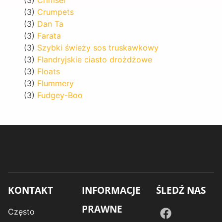
(3)
Crumpets
(3)
Dan Ta
(3)
Farata
(3)
Szybki świeży sos truskawkowy
(3)
Flandryjskie ciasto drożdżowe
(3)
Floats
(3)
Flummery
(3)
Fudgey-Boo
KONTAKT
INFORMACJE
ŚLEDŹ NAS
PRAWNE
Często