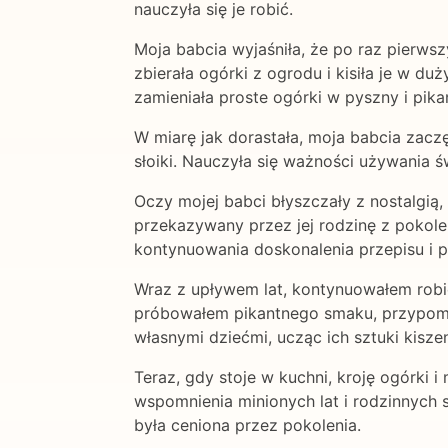
nauczyła się je robić.
Moja babcia wyjaśniła, że po raz pierws
zbierała ogórki z ogrodu i kisiła je w d
zamieniała proste ogórki w pyszny i pik
W miarę jak dorastała, moja babcia zaczę
słoiki. Nauczyła się ważności używania ś
Oczy mojej babci błyszczały z nostalgią
przekazywany przez jej rodzinę z pokole
kontynuowania doskonalenia przepisu i 
Wraz z upływem lat, kontynuowałem robie
próbowałem pikantnego smaku, przypomina
własnymi dziećmi, ucząc ich sztuki kisz
Teraz, gdy stoje w kuchni, kroję ogórki 
wspomnienia minionych lat i rodzinnych 
była ceniona przez pokolenia.