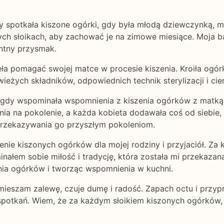
zy spotkała kiszone ogórki, gdy była młodą dziewczynką, m
użych słoikach, aby zachować je na zimowe miesiące. Moja b
antny przysmak.
ła pomagać swojej matce w procesie kiszenia. Kroiła ogórk
wieżych składników, odpowiednich technik sterylizacji i cie
, gdy wspominała wspomnienia z kiszenia ogórków z matką. 
nia na pokolenie, a każda kobieta dodawała coś od siebie,
przekazywania go przyszłym pokoleniom.
nie kiszonych ogórków dla mojej rodziny i przyjaciół. Za 
łem sobie miłość i tradycję, która została mi przekazana
enia ogórków i tworząc wspomnienia w kuchni.
i mieszam zalewę, czuje dumę i radość. Zapach octu i przy
spotkań. Wiem, że za każdym słoikiem kiszonych ogórków, k