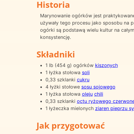
Historia
Marynowanie ogórków jest praktykowane 
używały tego procesu jako sposobu na 
ogórki są podstawą wielu kultur na całym
konsystencję.
Składniki
1 lb (454 g) ogórków
kiszonych
1 łyżka stołowa
soli
0,33 szklanki
cukru
4 łyżki stołowe
sosu sojowego
1 łyżka stołowa
oleju
chili
0,33 szklanki
octu ryżowego czerwon
1 łyżeczka mielonych
ziaren pieprzu s
Jak przygotować