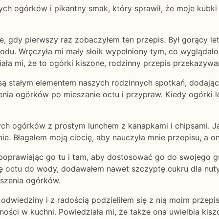
ych ogórków i pikantny smak, który sprawił, że moje kubk
e, gdy pierwszy raz zobaczyłem ten przepis. Był gorący le
rodu. Wręczyła mi mały słoik wypełniony tym, co wyglądało 
ała mi, że to ogórki kiszone, rodzinny przepis przekazywa
i są stałym elementem naszych rodzinnych spotkań, dodają
jenia ogórków po mieszanie octu i przypraw. Kiedy ogórki l
ch ogórków z prostym lunchem z kanapkami i chipsami. Ja
ie. Błagałem moją ciocię, aby nauczyła mnie przepisu, a o
s, poprawiając go tu i tam, aby dostosować go do swojego
octu do wody, dodawałem nawet szczyptę cukru dla nuty s
iszenia ogórków.
odwiedziny i z radością podzieliłem się z nią moim przepi
ości w kuchni. Powiedziała mi, że także ona uwielbia kiszo