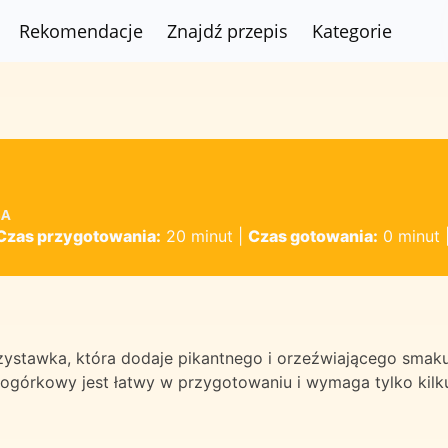
Rekomendacje
Znajdź przepis
Kategorie
SA
Czas przygotowania:
20 minut
|
Czas gotowania:
0 minut
zystawka, która dodaje pikantnego i orzeźwiającego smak
 ogórkowy jest łatwy w przygotowaniu i wymaga tylko kilk