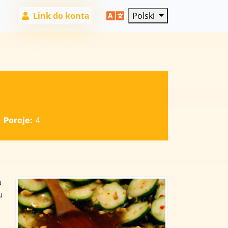
Link do konta
Polski
|
Porcje:
4
u
u