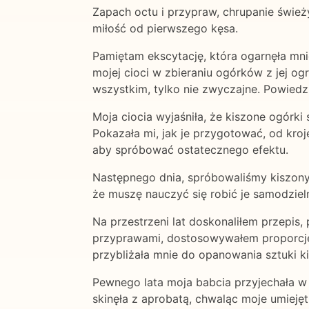
Zapach octu i przypraw, chrupanie śwież
miłość od pierwszego kęsa.
Pamiętam ekscytację, która ogarnęła mni
mojej cioci w zbieraniu ogórków z jej og
wszystkim, tylko nie zwyczajne. Powiedzi
Moja ciocia wyjaśniła, że kiszone ogórk
Pokazała mi, jak je przygotować, od kro
aby spróbować ostatecznego efektu.
Następnego dnia, spróbowaliśmy kiszony
że muszę nauczyć się robić je samodzieln
Na przestrzeni lat doskonaliłem przepi
przyprawami, dostosowywałem proporcję 
przybliżała mnie do opanowania sztuki k
Pewnego lata moja babcia przyjechała w 
skinęła z aprobatą, chwaląc moje umiejętn