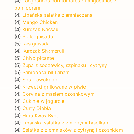
(4)
Langostinos con tomates - Langostinos z
pomidorami
(4)
Libańska sałatka ziemniaczana
(4)
Mango Chicken I
(4)
Kurczak Nassau
(6)
Pollo guisado
(5)
Rés guisada
(4)
Kurczak Shkmeruli
(5)
Chivo picante
(5)
Zupa z soczewicy, szpinaku i cytryny
(5)
Samboosa bil Laham
(4)
Sos z awokado
(4)
Krewetki grillowane w piwie
(4)
Corvina z masłem czosnkowym
(4)
Cukinie w jogurcie
(4)
Curry Diabła
(4)
Hmo Kway Kyet
(4)
Libańska sałatka z zielonymi fasolkami
(4)
Sałatka z ziemniaków z cytryną i czosnkiem