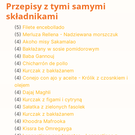
Przepisy z tymi samymi
składnikami
(5)
Filete encebollado
(5)
Merluza Rellena - Nadziewana morszczuk
(4)
Akoho misy Sakamalao
(4)
Bakłażany w sosie pomidorowym
(4)
Baba Gannouj
(4)
Chicharrón de pollo
(4)
Kurczak z bakłażanem
(4)
Conejo con ajo y aceite - Królik z czosnkiem i
olejem
(4)
Dajaj Maghli
(4)
Kurczak z figami i cytryną
(4)
Sałatka z zielonych fasolek
(4)
Kurczak z bakłażanem
(4)
Khoodra Mafrooka
(4)
Kissra be Omregayga