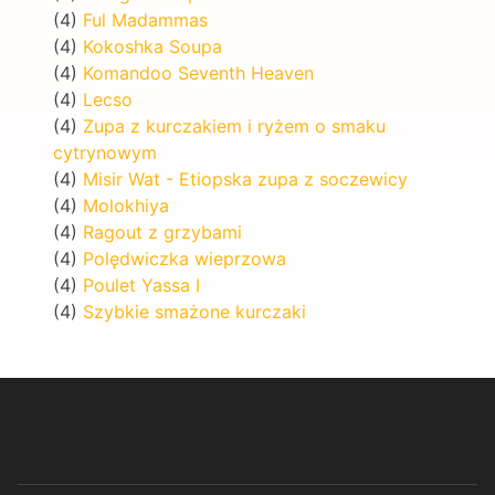
(4)
Ful Madammas
(4)
Kokoshka Soupa
(4)
Komandoo Seventh Heaven
(4)
Lecso
(4)
Zupa z kurczakiem i ryżem o smaku
cytrynowym
(4)
Misir Wat - Etiopska zupa z soczewicy
(4)
Molokhiya
(4)
Ragout z grzybami
(4)
Polędwiczka wieprzowa
(4)
Poulet Yassa I
(4)
Szybkie smażone kurczaki