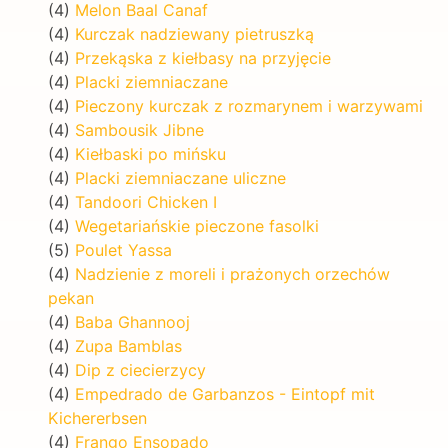
(4)
Melon Baal Canaf
(4)
Kurczak nadziewany pietruszką
(4)
Przekąska z kiełbasy na przyjęcie
(4)
Placki ziemniaczane
(4)
Pieczony kurczak z rozmarynem i warzywami
(4)
Sambousik Jibne
(4)
Kiełbaski po mińsku
(4)
Placki ziemniaczane uliczne
(4)
Tandoori Chicken I
(4)
Wegetariańskie pieczone fasolki
(5)
Poulet Yassa
(4)
Nadzienie z moreli i prażonych orzechów
pekan
(4)
Baba Ghannooj
(4)
Zupa Bamblas
(4)
Dip z ciecierzycy
(4)
Empedrado de Garbanzos - Eintopf mit
Kichererbsen
(4)
Frango Ensopado