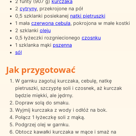
2 funty (907 g)
kurczaka
2
cytryny
, przekrojone na pół
0,5 szklanki posiekanej
natki pietruszki
1 mała
czerwona cebula
, pokrojona w małe kostki
2 szklanki
oleju
0,5 łyżeczki rozgniecionego
czosnku
1 szklanka mąki
pszenna
sól
Jak przygotować
W garnku zagotuj kurczaka, cebulę, natkę
pietruszki, szczyptę soli i czosnek, aż kurczak
będzie miękki, ale jędrny.
Dopraw solą do smaku.
Wyjmij kurczaka z wody i odłóż na bok.
Połącz 1 łyżeczkę soli z mąką.
Podgrzej olej w garnku.
Obtocz kawałki kurczaka w mące i smaż na