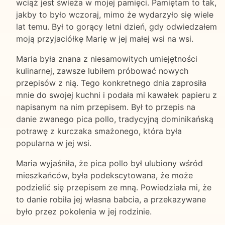
wciąż jest świeża w mojej pamięci. Pamiętam to tak,
jakby to było wczoraj, mimo że wydarzyło się wiele
lat temu. Był to gorący letni dzień, gdy odwiedzałem
moją przyjaciółkę Marię w jej małej wsi na wsi.
Maria była znana z niesamowitych umiejętności
kulinarnej, zawsze lubiłem próbować nowych
przepisów z nią. Tego konkretnego dnia zaprosiła
mnie do swojej kuchni i podała mi kawałek papieru z
napisanym na nim przepisem. Był to przepis na
danie zwanego pica pollo, tradycyjną dominikańską
potrawę z kurczaka smażonego, która była
popularna w jej wsi.
Maria wyjaśniła, że pica pollo był ulubiony wśród
mieszkańców, była podekscytowana, że może
podzielić się przepisem ze mną. Powiedziała mi, że
to danie robiła jej własna babcia, a przekazywane
było przez pokolenia w jej rodzinie.