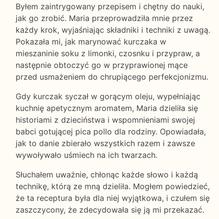
Byłem zaintrygowany przepisem i chętny do nauki,
jak go zrobić. Maria przeprowadziła mnie przez
każdy krok, wyjaśniając składniki i techniki z uwagą.
Pokazała mi, jak marynować kurczaka w
mieszaninie soku z limonki, czosnku i przypraw, a
następnie obtoczyć go w przyprawionej mące
przed usmażeniem do chrupiącego perfekcjonizmu.
Gdy kurczak syczał w gorącym oleju, wypełniając
kuchnię apetycznym aromatem, Maria dzieliła się
historiami z dzieciństwa i wspomnieniami swojej
babci gotującej pica pollo dla rodziny. Opowiadała,
jak to danie zbierało wszystkich razem i zawsze
wywoływało uśmiech na ich twarzach.
Słuchałem uważnie, chłonąc każde słowo i każdą
technikę, którą ze mną dzieliła. Mogłem powiedzieć,
że ta receptura była dla niej wyjątkowa, i czułem się
zaszczycony, że zdecydowała się ją mi przekazać.