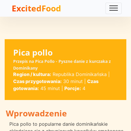
ExcitedFood
Pica pollo
Przepis na Pica Pollo - Pyszne danie z kurczaka z
Dominikany
Region / kultura:
Republika Dominikańska
|
Czas przygotowania:
30 minut
|
Czas
gotowania:
45 minut
|
Porcje:
4
Wprowadzenie
Pica pollo to popularne danie dominikańskie