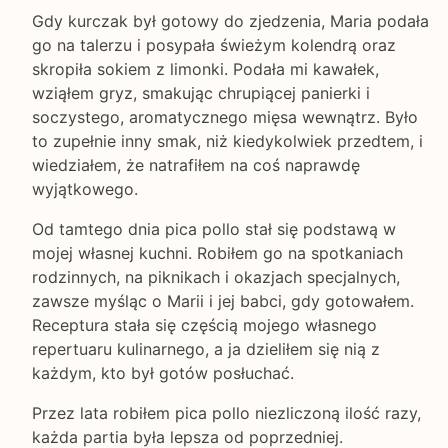
Gdy kurczak był gotowy do zjedzenia, Maria podała
go na talerzu i posypała świeżym kolendrą oraz
skropiła sokiem z limonki. Podała mi kawałek,
wziąłem gryz, smakując chrupiącej panierki i
soczystego, aromatycznego mięsa wewnątrz. Było
to zupełnie inny smak, niż kiedykolwiek przedtem, i
wiedziałem, że natrafiłem na coś naprawdę
wyjątkowego.
Od tamtego dnia pica pollo stał się podstawą w
mojej własnej kuchni. Robiłem go na spotkaniach
rodzinnych, na piknikach i okazjach specjalnych,
zawsze myśląc o Marii i jej babci, gdy gotowałem.
Receptura stała się częścią mojego własnego
repertuaru kulinarnego, a ja dzieliłem się nią z
każdym, kto był gotów posłuchać.
Przez lata robiłem pica pollo niezliczoną ilość razy,
każda partia była lepsza od poprzedniej.