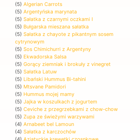
(5)
Algerian Carrots
(5)
Argentyńska marynata
(5)
Sałatka z czarnymi oczkami I
(5)
Bułgarska mieszana sałatka
(5)
Sałatka z chayote z pikantnym sosem
cytrynowym
(5)
Sos Chimichurri z Argentyny
(5)
Ekwadorska Salsa
(5)
Gorący ziemniak i brokuły z vinegret
(5)
Sałatka Latuw
(5)
Libański Hummus Bi-tahini
(5)
Mtsvane Pamidori
(5)
Hummus mojej mamy
(5)
Jajka w koszulkach z jogurtem
(5)
Ceviche z przegrzebkami z chow-chow
(5)
Zupa ze świeżymi warzywami
(4)
Arnabeet bel Lamoun
(4)
Sałatka z karczochów
(4)
Azjatyckie krewetki czosnkowe