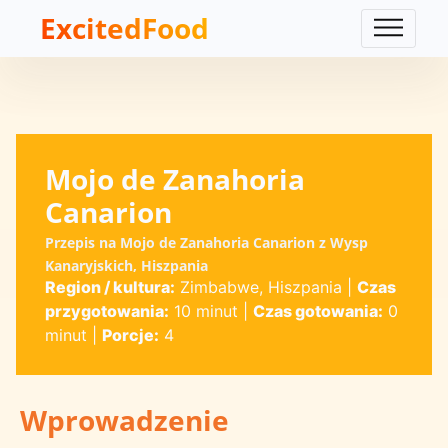
ExcitedFood
Mojo de Zanahoria
Canarion
Przepis na Mojo de Zanahoria Canarion z Wysp
Kanaryjskich, Hiszpania
Region / kultura:
Zimbabwe, Hiszpania
|
Czas
przygotowania:
10 minut
|
Czas gotowania:
0
minut
|
Porcje:
4
Wprowadzenie