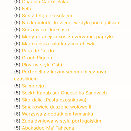
(5)
Chadian Carrot Salad
(5)
Felfel
(5)
Sos z fetą i czosnkiem
(5)
Nóżka młodej koźlęcej w stylu portugalskim
(5)
Soczewica i kiełbaski
(5)
Medyterranejski sos z czerwonej papryki
(6)
Marokańska sałatka z marchewki
(6)
Pata de Cerdo
(6)
Groch Pigeon
(5)
Plov (w stylu Osh)
(5)
Portobello z kozim serem i pieczonym
czosnkiem
(5)
Salmorejo
(5)
Seekh Kabab aur Cheese ka Sandwich
(5)
Skordalia (Pasta czosnkowa)
(5)
Smakowicie duszone wołowe II
(6)
Warzywa z dodatkiem tymianku
(6)
Zupa dyniowa w stylu portugalskim
(5)
Abakadoo Ma' Taheena