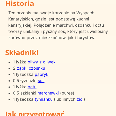
Historia
Ten przepis ma swoje korzenie na Wyspach
Kanaryjskich, gdzie jest podstawą kuchni
kanaryjskiej. Połączenie marchwi, czosnku i octu
tworzy unikalny i pyszny sos, który jest uwielbiany
zarówno przez mieszkańców, jak i turystów.
Składniki
1 łyżka
oliwy z oliwek
2
ząbki czosnku
1 łyżeczka
papryki
0,5 łyżeczki
soli
1 łyżka
octu
0,5 szklanki
marchewki
(puree)
1 łyżeczka
tymianku
(lub innych
zioł
)
Jak przygotować