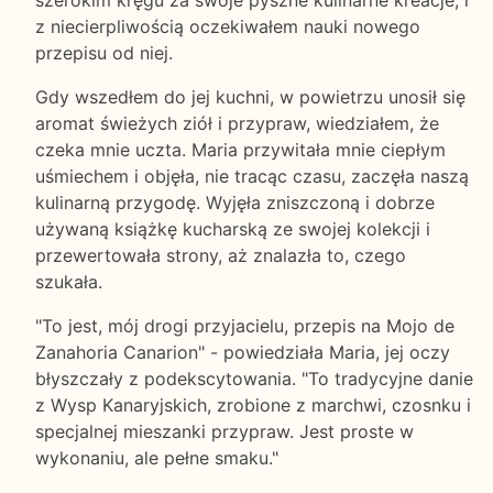
szerokim kręgu za swoje pyszne kulinarne kreacje, i
z niecierpliwością oczekiwałem nauki nowego
przepisu od niej.
Gdy wszedłem do jej kuchni, w powietrzu unosił się
aromat świeżych ziół i przypraw, wiedziałem, że
czeka mnie uczta. Maria przywitała mnie ciepłym
uśmiechem i objęła, nie tracąc czasu, zaczęła naszą
kulinarną przygodę. Wyjęła zniszczoną i dobrze
używaną książkę kucharską ze swojej kolekcji i
przewertowała strony, aż znalazła to, czego
szukała.
"To jest, mój drogi przyjacielu, przepis na Mojo de
Zanahoria Canarion" - powiedziała Maria, jej oczy
błyszczały z podekscytowania. "To tradycyjne danie
z Wysp Kanaryjskich, zrobione z marchwi, czosnku i
specjalnej mieszanki przypraw. Jest proste w
wykonaniu, ale pełne smaku."