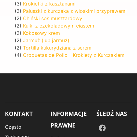
(3)
Krokietki z kasztanami
(2)
Paluszki z kurczaka z włoskimi przyprawami
(2)
Chiński sos musztardowy
(2)
Kulki z czekoladowym ciastem
(2)
Kokosowy krem
(2)
Jarmuż (lub jarmuż)
(2)
Tortilla kukurydziana z serem
(4)
Croquetas de Pollo - Krokiety z Kurczakiem
KONTAKT
INFORMACJE
ŚLEDŹ NAS
PRAWNE
Często
Zadawane