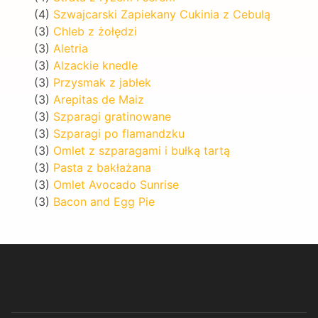
(4)
Szwajcarski Zapiekany Cukinia z Cebulą
(3)
Chleb z żołędzi
(3)
Aletria
(3)
Alzackie knedle
(3)
Przysmak z jabłek
(3)
Arepitas de Maiz
(3)
Szparagi gratinowane
(3)
Szparagi po flamandzku
(3)
Omlet z szparagami i bułką tartą
(3)
Pasta z bakłażana
(3)
Omlet Avocado Sunrise
(3)
Bacon and Egg Pie