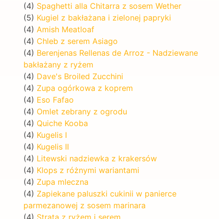
(4)
Spaghetti alla Chitarra z sosem Wether
(5)
Kugiel z bakłażana i zielonej papryki
(4)
Amish Meatloaf
(4)
Chleb z serem Asiago
(4)
Berenjenas Rellenas de Arroz - Nadziewane
bakłażany z ryżem
(4)
Dave's Broiled Zucchini
(4)
Zupa ogórkowa z koprem
(4)
Eso Fafao
(4)
Omlet zebrany z ogrodu
(4)
Quiche Kooba
(4)
Kugelis I
(4)
Kugelis II
(4)
Litewski nadziewka z krakersów
(4)
Klops z różnymi wariantami
(4)
Zupa mleczna
(4)
Zapiekane paluszki cukinii w panierce
parmezanowej z sosem marinara
(4)
Strata z ryżem i serem