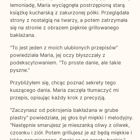
lemoniadę, Maria wyciągnęła postrzępioną starą
książkę kucharską z zakurzonej półki. Przeglądała
strony z nostalgią na twarzy, a potem zatrzymała
się na stronie z obrazem pięknie grillowanego
bakłażana.
"To jest jeden z moich ulubionych przepisów"
powiedziała Maria, jej oczy błyszczały z
podekscytowaniem. "To proste danie, ale takie
pyszne."
Przybliżyłem się, chcąc poznać sekrety tego
kuszącego dania. Maria zaczęła tłumaczyć mi
przepis, opisując każdy krok z precyzją.
"Zaczynasz od pokrojenia bakłażana w grube
plastry" powiedziała, jej głos był miękki i melodyjny.
"Następnie smarujesz je mieszanką oliwy z oliwek,
czosnku i ziół. Potem grillujesz je aż będą miękkie i
lekko przypieczone. Smaki są po prostu boskie."