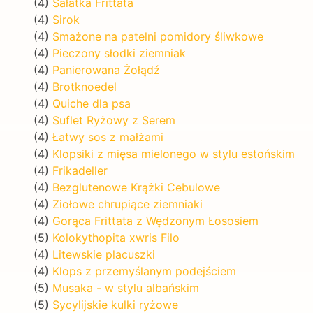
(4)
Sałatka Frittata
(4)
Sirok
(4)
Smażone na patelni pomidory śliwkowe
(4)
Pieczony słodki ziemniak
(4)
Panierowana Żołądź
(4)
Brotknoedel
(4)
Quiche dla psa
(4)
Suflet Ryżowy z Serem
(4)
Łatwy sos z małżami
(4)
Klopsiki z mięsa mielonego w stylu estońskim
(4)
Frikadeller
(4)
Bezglutenowe Krążki Cebulowe
(4)
Ziołowe chrupiące ziemniaki
(4)
Gorąca Frittata z Wędzonym Łososiem
(5)
Kolokythopita xwris Filo
(4)
Litewskie placuszki
(4)
Klops z przemyślanym podejściem
(5)
Musaka - w stylu albańskim
(5)
Sycylijskie kulki ryżowe