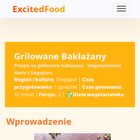
ExcitedFood
Grilowane Bakłażany
Przepis na grillowane bakłażany - Wegetariańskie
danie z Singapuru
Region / kultura:
Singapur
|
Czas
przygotowania:
1 godzina
|
Czas gotowania:
10 minut
|
Porcje:
2
|
Dieta wegetariańska
Wprowadzenie