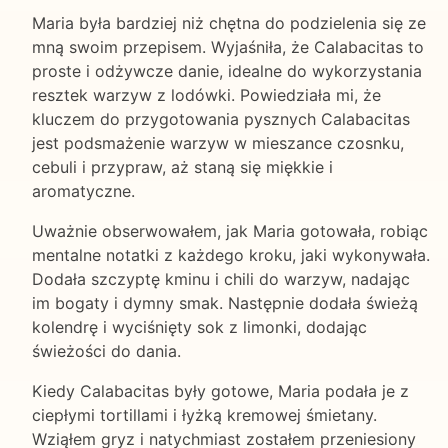
Maria była bardziej niż chętna do podzielenia się ze
mną swoim przepisem. Wyjaśniła, że Calabacitas to
proste i odżywcze danie, idealne do wykorzystania
resztek warzyw z lodówki. Powiedziała mi, że
kluczem do przygotowania pysznych Calabacitas
jest podsmażenie warzyw w mieszance czosnku,
cebuli i przypraw, aż staną się miękkie i
aromatyczne.
Uważnie obserwowałem, jak Maria gotowała, robiąc
mentalne notatki z każdego kroku, jaki wykonywała.
Dodała szczyptę kminu i chili do warzyw, nadając
im bogaty i dymny smak. Następnie dodała świeżą
kolendrę i wyciśnięty sok z limonki, dodając
świeżości do dania.
Kiedy Calabacitas były gotowe, Maria podała je z
ciepłymi tortillami i łyżką kremowej śmietany.
Wziąłem gryz i natychmiast zostałem przeniesiony