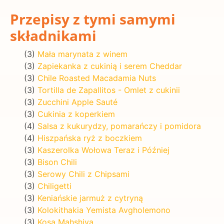
Przepisy z tymi samymi
składnikami
(3)
Mała marynata z winem
(3)
Zapiekanka z cukinią i serem Cheddar
(3)
Chile Roasted Macadamia Nuts
(3)
Tortilla de Zapallitos - Omlet z cukinii
(3)
Zucchini Apple Sauté
(3)
Cukinia z koperkiem
(4)
Salsa z kukurydzy, pomarańczy i pomidora
(4)
Hiszpańska ryż z boczkiem
(3)
Kaszerolka Wołowa Teraz i Później
(3)
Bison Chili
(3)
Serowy Chili z Chipsami
(3)
Chiligetti
(3)
Keniańskie jarmuż z cytryną
(3)
Kolokithakia Yemista Avgholemono
(3)
Kosa Mahshiya