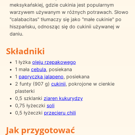
meksykańskiej, gdzie cukinia jest popularnym
warzywem używanym w różnych potrawach. Słowo
"calabacitas" tłumaczy się jako "małe cukinie" po
hiszpańsku, odnosząc się do cukinii używanej w
daniu.
Składniki
1 łyżka
oleju rzepakowego
1 mała
cebula
, posiekana
1
papryczka jalapeno
, posiekana
2 funty (907 g)
cukinii
, pokrojone w cienkie
plasterki
0,5 szklanki
ziaren kukurydzy
0,75 łyżeczki
soli
0,5 łyżeczki
przecieru chili
Jak przygotować