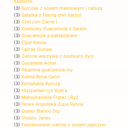
Kalifornii
(3)
Kurczak z sosem malinowym i cebulą
(3)
Sałatka z fasolą chili (lacto)
(3)
Chili con Carne I
(3)
Kremowy Guacamole z Serem
(3)
Guacamole z bakłażanem
(3)
Eijjat Kausa
(3)
Fajitas Guinea
(3)
Zielone warzywa z pestkami dyni
(3)
Guyanese Achar
(3)
Pikantna guacamole Iny
(3)
Kaima Bona Gatoi
(3)
Keniańskie Kurczę
(3)
Hiszpański ryż Kyle'a
(3)
Meksykańskie Franki i Ryż
(3)
Nowa Angielska Zupa Rybna
(3)
Queso Blanco Dip
(3)
Sloppy Janes
(3)
Faszerowane cukinie z sosem jajeczno-