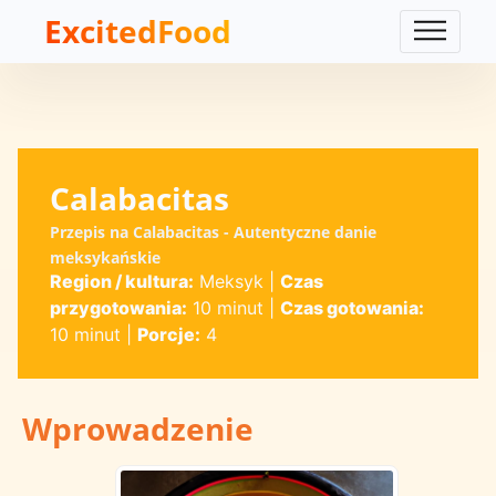
ExcitedFood
Calabacitas
Przepis na Calabacitas - Autentyczne danie
meksykańskie
Region / kultura:
Meksyk
|
Czas
przygotowania:
10 minut
|
Czas gotowania:
10 minut
|
Porcje:
4
Wprowadzenie