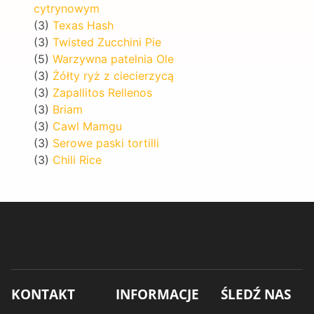
cytrynowym
(3)
Texas Hash
(3)
Twisted Zucchini Pie
(5)
Warzywna patelnia Ole
(3)
Żółty ryż z ciecierzycą
(3)
Zapallitos Rellenos
(3)
Briam
(3)
Cawl Mamgu
(3)
Serowe paski tortilli
(3)
Chili Rice
KONTAKT
INFORMACJE
ŚLEDŹ NAS