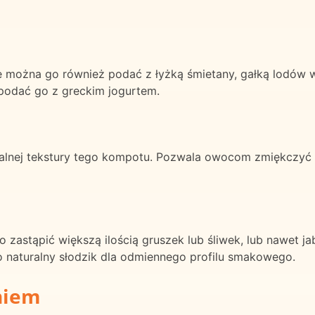
e można go również podać z łyżką śmietany, gałką lodów wa
 podać go z greckim jogurtem.
ealnej tekstury tego kompotu. Pozwala owocom zmiękczyć s
go zastąpić większą ilością gruszek lub śliwek, lub nawet
 naturalny słodzik dla odmiennego profilu smakowego.
niem