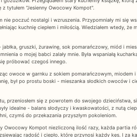
i goździków. Przeglądałem stary kuchenny książkę, którą 
kę z tytułem "Jesienny Owocowy Kompot".
łem nie poczuć nostalgi i wzruszenia. Przypomniały mi się 
ełniając kuchnię ciepłem i miłością. Wiedziałem wtedy, że
- jabłka, gruszki, żurawinę, sok pomarańczowy, miód i mie
omnienia o mojej babci zalały mnie. Była wspaniałą kucha
 się próbować czegoś innego.
ząc owoce w garnku z sokiem pomarańczowym, miodem i pr
nię, był po prostu boski - mieszanka słodkich owoców i cie
przeniosłem się z powrotem do swojego dzieciństwa, sied
yły idealne - balans słodyczy i kwaskowatości, z nutą cie
uchni, czymś do przekazania przyszłym pokoleniom.
 Owocowy Kompot niezliczoną ilość razy, każda partia rów
ozsiewając radość i ciepło, które przynosi każdy kęs. I za