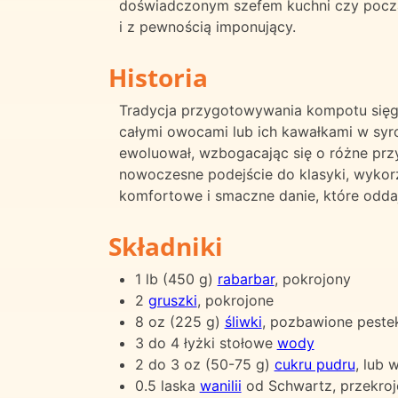
doświadczonym szefem kuchni czy począ
i z pewnością imponujący.
Historia
Tradycja przygotowywania kompotu sięga
całymi owocami lub ich kawałkami w syr
ewoluował, wzbogacając się o różne prz
nowoczesne podejście do klasyki, wykor
komfortowe i smaczne danie, które oddaje
Składniki
1 lb (450 g)
rabarbar
, pokrojony
2
gruszki
, pokrojone
8 oz (225 g)
śliwki
, pozbawione pestek
3 do 4 łyżki stołowe
wody
2 do 3 oz (50-75 g)
cukru pudru
, lub 
0.5 laska
wanilii
od Schwartz, przekroj