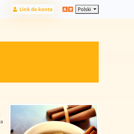
Link do konta
Polski
z
na