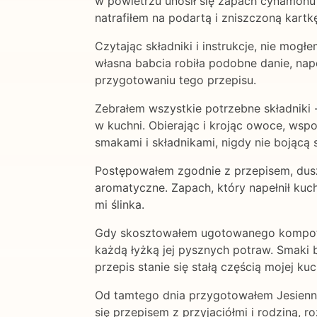
w powietrzu unosił się zapach cynamonu 
natrafiłem na podartą i zniszczoną kart
Czytając składniki i instrukcje, nie mog
własna babcia robiła podobne danie, nap
przygotowaniu tego przepisu.
Zebrałem wszystkie potrzebne składniki 
w kuchni. Obierając i krojąc owoce, wsp
smakami i składnikami, nigdy nie bojącą
Postępowałem zgodnie z przepisem, dus
aromatyczne. Zapach, który napełnił kuch
mi ślinka.
Gdy skosztowałem ugotowanego kompotu, 
każdą łyżką jej pysznych potraw. Smaki b
przepis stanie się stałą częścią mojej k
Od tamtego dnia przygotowałem Jesienny
się przepisem z przyjaciółmi i rodziną, r