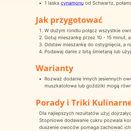
1 laska
cynamonu
od Schwartz, połama
Jak przygotować
W dużym rondlu połącz wszystkie owoce
Gotuj mieszankę przez 10 - 15 minut, 
Odstaw mieszankę do ostygnięcia, a na
Podawaj danie z bitą śmietaną lub użyj
Warianty
Rozważ dodanie innych jesiennych owocó
muszkatołowa lub goździki mogą równi
Porady i Triki Kulinarn
Dla najlepszych rezultatów użyj dojrzały
Stopniowe dodawanie cukru pozwala kontr
duszenie owoców pomaga zachować ich te