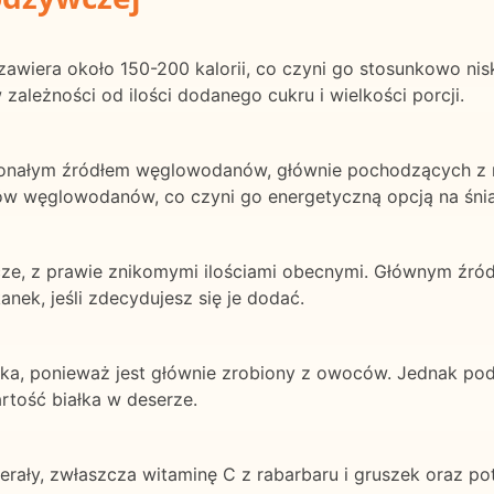
wiera około 150-200 kalorii, co czyni go stosunkowo nisk
 zależności od ilości dodanego cukru i wielkości porcji.
konałym źródłem węglowodanów, głównie pochodzących z 
w węglowodanów, co czyni go energetyczną opcją na śniad
szcze, z prawie znikomymi ilościami obecnymi. Głównym źr
anek, jeśli zdecydujesz się je dodać.
łka, ponieważ jest głównie zrobiony z owoców. Jednak pod
tość białka w deserze.
erały, zwłaszcza witaminę C z rabarbaru i gruszek oraz pot