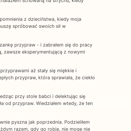
znalazłem schowaną na strychu, kiedy
wspomnienia z dzieciństwa, kiedy moja
 muszę spróbować swoich sił w
szankę przypraw - i zabrałem się do pracy
rką, zawsze eksperymentującą z nowymi
zyprawami aż stały się miękkie i
płych przypraw, która sprawiała, że ciekło
ząc przy stole babci i delektując się
pła od przypraw. Wiedziałem wtedy, że ten
nie pyszna jak poprzednia. Podzieliłem
 każdym razem, gdy go robię, nie mogę nie