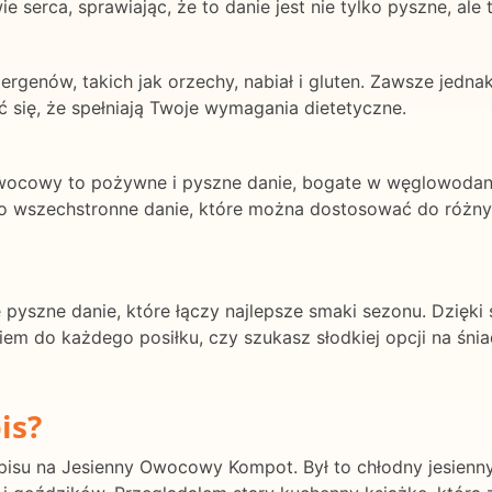
 serca, sprawiając, że to danie jest nie tylko pyszne, ale
rgenów, takich jak orzechy, nabiał i gluten. Zawsze jedna
się, że spełniają Twoje wymagania dietetyczne.
wocowy to pożywne i pyszne danie, bogate w węglowodany i
o wszechstronne danie, które można dostosować do różnych
 pyszne danie, które łączy najlepsze smaki sezonu. Dzię
iem do każdego posiłku, czy szukasz słodkiej opcji na śni
is?
isu na Jesienny Owocowy Kompot. Był to chłodny jesienny d