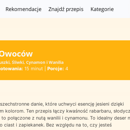
Rekomendacje
Znajdź przepis
Kategorie
h Owoców
uszki, Śliwki, Cynamon i Wanilia
gotowania:
15 minut
|
Porcje:
4
echstronne danie, które uchwyci esencję jesieni dzięki
 kolorom. Ten przepis łączy kwaśność rabarbaru, słodyc
 to połączone z nutą wanilii i cynamonu. To idealny deser 
 ciast i zapiekanek. Bez względu na to, czy jesteś