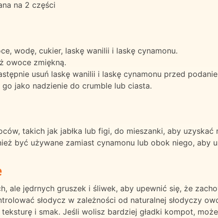
na na 2 części
, wodę, cukier, laskę wanilii i laskę cynamonu.
aż owoce zmiękną.
stępnie usuń laskę wanilii i laskę cynamonu przed podani
 go jako nadzienie do crumble lub ciasta.
w, takich jak jabłka lub figi, do mieszanki, aby uzyskać 
eż być używane zamiast cynamonu lub obok niego, aby uz
e
ch, ale jędrnych gruszek i śliwek, aby upewnić się, że zac
olować słodycz w zależności od naturalnej słodyczy owoc
ksturę i smak. Jeśli wolisz bardziej gładki kompot, może