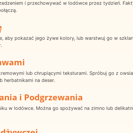
dzeniem i przechowywać w lodówce przez tydzień. Faktyc
ołączą.
ę
, aby pokazać jego żywe kolory, lub warstwuj go w szklan
.
rawami
emowymi lub chrupiącymi teksturami. Spróbuj go z owsiank
b herbatnikami na deser.
ania i Podgrzewania
ku w lodówce. Można go spożywać na zimno lub delikatn
odżywczej