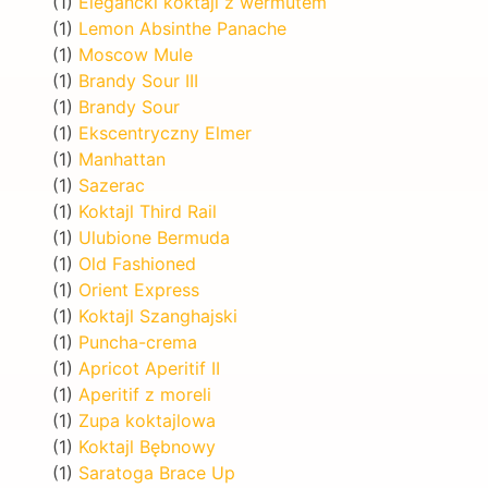
(1)
Elegancki koktajl z wermutem
(1)
Lemon Absinthe Panache
(1)
Moscow Mule
(1)
Brandy Sour III
(1)
Brandy Sour
(1)
Ekscentryczny Elmer
(1)
Manhattan
(1)
Sazerac
(1)
Koktajl Third Rail
(1)
Ulubione Bermuda
(1)
Old Fashioned
(1)
Orient Express
(1)
Koktajl Szanghajski
(1)
Puncha-crema
(1)
Apricot Aperitif II
(1)
Aperitif z moreli
(1)
Zupa koktajlowa
(1)
Koktajl Bębnowy
(1)
Saratoga Brace Up