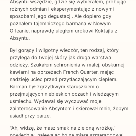
Absyntu wszędzie, gdzie się wybierałem, próbując
różnych odmian i eksperymentując z nowymi
sposobami jego degustacji. Ale dopiero gdy
poznałem tajemniczego barmana w Nowym
Orleanie, naprawdę uległem urokowi Koktajlu z
Absyntu.
Był gorący i wilgotny wieczór, ten rodzaj, który
przylega do twojej skóry jak druga warstwa
odzieży. Szukałem schronienia w małej, obskurnej
kawiarni na obrzeżach French Quarter, mając
nadzieję uciec przed przytłaczającym ciepłem.
Barman był zgrzytliwym staruszkiem o
przejmujących niebieskich oczach i wiedzącym
uśmiechu. Wydawał się wyczuwać moje
zainteresowanie Absyntem i skierował mnie, żebym
usiadł przy barze.
"Ah, widzę, że masz smak na zieloną wróżkę,"
powiedział, nalewając hojną miarę szmaragdowej