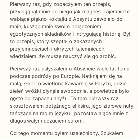
Pierwszy raz, gdy zobaczyłem ten przepis,
przyciągnął mnie do niego jak magnes. Tajemnicze
wabiące piękno Koktajlu z Absyntu zawołało do
mnie, kusząc mnie swoim połączeniem
egzotycznych składników i intrygującą historią. Był
to przepis, który szeptał o zakazanych
przyjemnościach i ukrytych tajemnicach,
wiedziałem, że muszę nauczyć się go zrobić.
Pierwszy raz usłyszałem o Absyncie wiele lat temu,
podczas podróży po Europie. Natknąłem się na
małą, słabo oświetloną kawiarnię w Paryżu, gdzie
zieleń wróżki płynęła swobodnie, a powietrze było
gęste od zapachu anyżu. To tam pierwszy raz
skosztowałem potężnego eliksiru, jego ziołowe nuty
tańczące na moim języku i pozostawiające mnie z
długotrwałym uczuciem euforii.
Od tego momentu byłem uzależniony. Szukałem