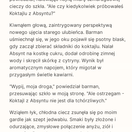
cieczy do szkła. "Ale czy kiedykolwiek próbowałeś
Koktajlu z Absyntu?"
Kiwnąłem głową, zaintrygowany perspektywą
nowego ujęcia starego ulubieńca. Barman
uśmiechnął się, w jego oku pojawił się psotny blask,
gdy zaczął zbierać składniki do koktajlu. Nalał
Absynt na kostkę cukru, dodał odrobinę zimnej
wody i skręcił skórkę z cytryny. Wynik był
aromatycznym napojem, który migotał w
przygasłym świetle kawiarni.
"Wypij, moja droga," powiedział barman,
przesuwając szkło w moją stronę. "Ale ostrzegam -
Koktajl z Absyntu nie jest dla tchórzliwych."
Wziąłem łyk, chłodna ciecz zsunęła się po moim
gardle jak szept jedwabiu. Smaki były złożone i
odurzające, zmysłowe połączenie anyżu, ziół i