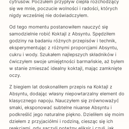
cytrusów. Poczułem przypływ ciepła rozchodzący
się we mnie, poczucie wolności i radości, których
nigdy wcześniej nie doświadczyłem.
Od tego momentu postanowiłem nauczyć się
samodzielnie robić Koktajl z Absyntu. Spędziłem
godziny na badaniu różnych przepisów i technik,
eksperymentując z różnymi proporcjami Absyntu,
cukru i wody. Szukałem najlepszych składników i
ćwiczyłem swoje umiejętności barmańskie, aż byłem
w stanie zmieszać idealny koktajl, mając zamknięte
oczy.
Z biegiem lat doskonaliłem przepis na Koktajl z
Absyntu, dodając własny niepowtarzalny element do
klasycznego napoju. Nauczyłem się zrównoważyć
smaki, eksponować subtelne niuanse Absyntu i
podkreślić jego naturalne piękno. Dzieliłem się moim
dziełem z przyjaciółmi i rodziną, ciesząc się ich
reakcjami, gdy sączyli potężny eliksir i czuli, jak