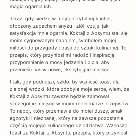
magia ogarnia ich.
Teraz, gdy siedzę w mojej przytulnej kuchni,
otoczony zapachem anyżu i ziół, czuję, jak
satysfakcja mnie ogarnia. Koktajl z Absyntu stał się
moim sygnowanym napojem, symbolem mojej
miłości do przygody i pasji do sztuki kulinarnej. To
przepis, który przyniósł mi radość i inspirację,
przypomnienie o mocy jedzenia i picia, aby
przenieść nas w nowe, ekscytujące miejsca.
I tak, gdy podnoszę szkło, by wznieść toast dla
zielonej wróżki, która zdobyła moje serce, wiem, że
Koktajl z Absyntu zawsze będzie zajmował
szczególne miejsce w moim repertuarze przepisów.
To napój, który przemawia do mojej duszy, smak
egzotyki i nieznanej, który na zawsze pozostanie
częścią mojego kulinarnego dziedzictwa. Wznoszę
toast za Koktajl z Absyntu, przepis, który przyniósł