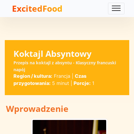
ExcitedFood
Koktajl Absyntowy
Przepis na koktajl z absyntu - Klasyczny francuski
napój
Region / kultura:
Francja
|
Czas
przygotowania:
5 minut
|
Porcje:
1
Wprowadzenie