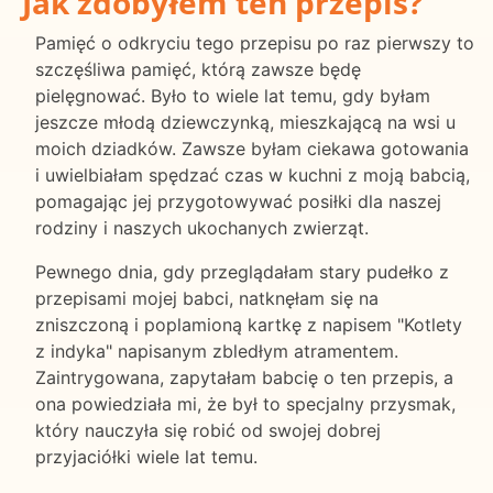
Jak zdobyłem ten przepis?
Pamięć o odkryciu tego przepisu po raz pierwszy to
szczęśliwa pamięć, którą zawsze będę
pielęgnować. Było to wiele lat temu, gdy byłam
jeszcze młodą dziewczynką, mieszkającą na wsi u
moich dziadków. Zawsze byłam ciekawa gotowania
i uwielbiałam spędzać czas w kuchni z moją babcią,
pomagając jej przygotowywać posiłki dla naszej
rodziny i naszych ukochanych zwierząt.
Pewnego dnia, gdy przeglądałam stary pudełko z
przepisami mojej babci, natknęłam się na
zniszczoną i poplamioną kartkę z napisem "Kotlety
z indyka" napisanym zbledłym atramentem.
Zaintrygowana, zapytałam babcię o ten przepis, a
ona powiedziała mi, że był to specjalny przysmak,
który nauczyła się robić od swojej dobrej
przyjaciółki wiele lat temu.