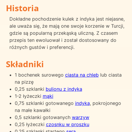
Historia
Dokładne pochodzenie kulek z indyka jest niejasne,
ale uważa się, że mają one swoje korzenie w Turcji,
gdzie są popularną przekąską uliczną. Z czasem
przepis ten ewoluował i został dostosowany do
różnych gustów i preferencji.
Składniki
1 bochenek surowego
ciasta na chleb
lub ciasta
na pizzę
0,25 szklanki
bulionu z indyka
1-2 łyżeczki
mąki
0,75 szklanki gotowanego
indyka
, pokrojonego
na małe kawałki
0,5 szklanki gotowanych
warzyw
0,25 łyżeczki
czosnku w proszku
0,25 szklanki startego
sera