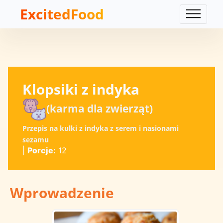
ExcitedFood
Klopsiki z indyka
(karma dla zwierząt)
Przepis na kulki z indyka z serem i nasionami
sezamu
|
Porcje:
12
Wprowadzenie