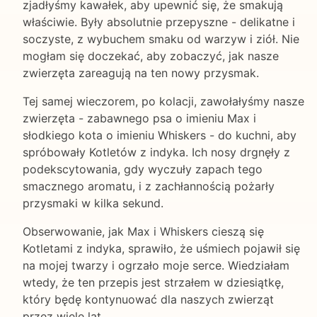
zjadłyśmy kawałek, aby upewnić się, że smakują
właściwie. Były absolutnie przepyszne - delikatne i
soczyste, z wybuchem smaku od warzyw i ziół. Nie
mogłam się doczekać, aby zobaczyć, jak nasze
zwierzęta zareagują na ten nowy przysmak.
Tej samej wieczorem, po kolacji, zawołałyśmy nasze
zwierzęta - zabawnego psa o imieniu Max i
słodkiego kota o imieniu Whiskers - do kuchni, aby
spróbowały Kotletów z indyka. Ich nosy drgnęły z
podekscytowania, gdy wyczuły zapach tego
smacznego aromatu, i z zachłannością pożarły
przysmaki w kilka sekund.
Obserwowanie, jak Max i Whiskers cieszą się
Kotletami z indyka, sprawiło, że uśmiech pojawił się
na mojej twarzy i ogrzało moje serce. Wiedziałam
wtedy, że ten przepis jest strzałem w dziesiątkę,
który będę kontynuować dla naszych zwierząt
przez wiele lat.