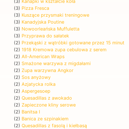
(3)
Kanapki w kształcie koła
(3)
Pizza Fresca
(3)
Kuszące przysmaki treningowe
(3)
Kanadyjska Poutine
(3)
Nowoorleańska Muffuletta
(3)
Przyprawa do sałatek
(2)
Przekąski z wątróbki gotowane przez 15 minut
(2)
1918 Kremowa zupa cebulowa z serem
(2)
All-American Wraps
(2)
Smażone warzywa z migdałami
(2)
Zupa warzywna Angkor
(2)
Sos anyżowy
(2)
Azjatycka rolka
(2)
Aspergesoep
(2)
Quesadillas z awokado
(2)
Zapieczone kliny serowe
(2)
Banitsa I
(2)
Banica ze szpinakiem
(2)
Quesadillas z fasolą i kiełbasą