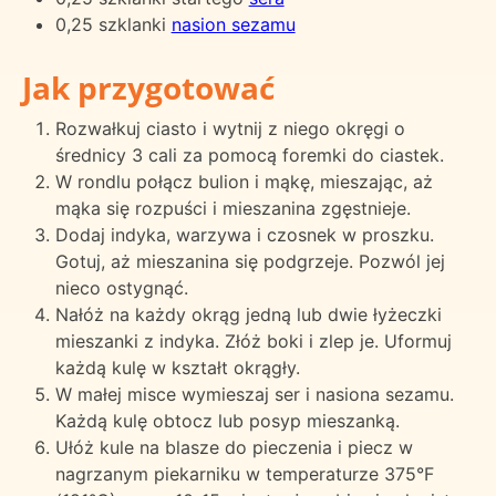
0,25 szklanki
nasion sezamu
Jak przygotować
Rozwałkuj ciasto i wytnij z niego okręgi o
średnicy 3 cali za pomocą foremki do ciastek.
W rondlu połącz bulion i mąkę, mieszając, aż
mąka się rozpuści i mieszanina zgęstnieje.
Dodaj indyka, warzywa i czosnek w proszku.
Gotuj, aż mieszanina się podgrzeje. Pozwól jej
nieco ostygnąć.
Nałóż na każdy okrąg jedną lub dwie łyżeczki
mieszanki z indyka. Złóż boki i zlep je. Uformuj
każdą kulę w kształt okrągły.
W małej misce wymieszaj ser i nasiona sezamu.
Każdą kulę obtocz lub posyp mieszanką.
Ułóż kule na blasze do pieczenia i piecz w
nagrzanym piekarniku w temperaturze 375°F