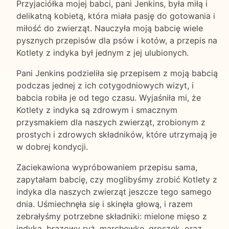
Przyjaciółka mojej babci, pani Jenkins, była miłą i
delikatną kobietą, która miała pasję do gotowania i
miłość do zwierząt. Nauczyła moją babcię wiele
pysznych przepisów dla psów i kotów, a przepis na
Kotlety z indyka był jednym z jej ulubionych.
Pani Jenkins podzieliła się przepisem z moją babcią
podczas jednej z ich cotygodniowych wizyt, i
babcia robiła je od tego czasu. Wyjaśniła mi, że
Kotlety z indyka są zdrowym i smacznym
przysmakiem dla naszych zwierząt, zrobionym z
prostych i zdrowych składników, które utrzymają je
w dobrej kondycji.
Zaciekawiona wypróbowaniem przepisu sama,
zapytałam babcię, czy moglibyśmy zrobić Kotlety z
indyka dla naszych zwierząt jeszcze tego samego
dnia. Uśmiechnęła się i skinęła głową, i razem
zebrałyśmy potrzebne składniki: mielone mięso z
indyka, brązowy ryż, marchewkę, groszek, oraz