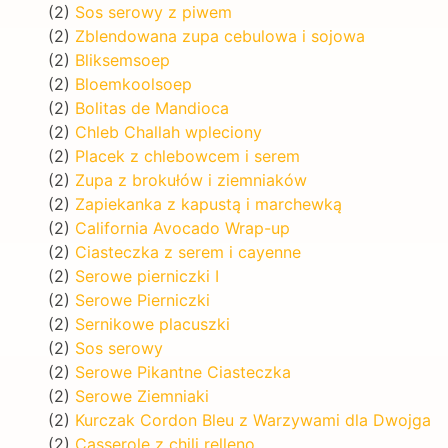
(2)
Sos serowy z piwem
(2)
Zblendowana zupa cebulowa i sojowa
(2)
Bliksemsoep
(2)
Bloemkoolsoep
(2)
Bolitas de Mandioca
(2)
Chleb Challah wpleciony
(2)
Placek z chlebowcem i serem
(2)
Zupa z brokułów i ziemniaków
(2)
Zapiekanka z kapustą i marchewką
(2)
California Avocado Wrap-up
(2)
Ciasteczka z serem i cayenne
(2)
Serowe pierniczki I
(2)
Serowe Pierniczki
(2)
Sernikowe placuszki
(2)
Sos serowy
(2)
Serowe Pikantne Ciasteczka
(2)
Serowe Ziemniaki
(2)
Kurczak Cordon Bleu z Warzywami dla Dwojga
(2)
Casserole z chili relleno