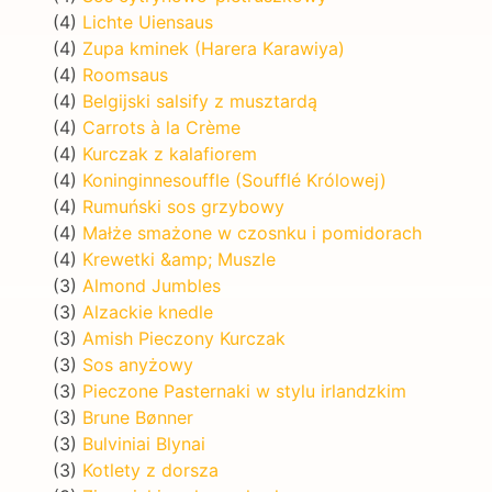
(4)
Lichte Uiensaus
(4)
Zupa kminek (Harera Karawiya)
(4)
Roomsaus
(4)
Belgijski salsify z musztardą
(4)
Carrots à la Crème
(4)
Kurczak z kalafiorem
(4)
Koninginnesouffle (Soufflé Królowej)
(4)
Rumuński sos grzybowy
(4)
Małże smażone w czosnku i pomidorach
(4)
Krewetki &amp; Muszle
(3)
Almond Jumbles
(3)
Alzackie knedle
(3)
Amish Pieczony Kurczak
(3)
Sos anyżowy
(3)
Pieczone Pasternaki w stylu irlandzkim
(3)
Brune Bønner
(3)
Bulviniai Blynai
(3)
Kotlety z dorsza