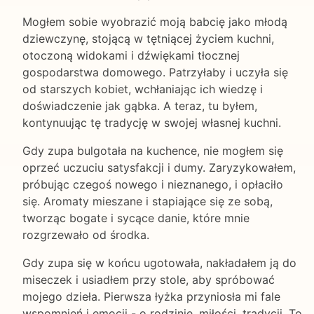
Mogłem sobie wyobrazić moją babcię jako młodą
dziewczynę, stojącą w tętniącej życiem kuchni,
otoczoną widokami i dźwiękami tłocznej
gospodarstwa domowego. Patrzyłaby i uczyła się
od starszych kobiet, wchłaniając ich wiedzę i
doświadczenie jak gąbka. A teraz, tu byłem,
kontynuując tę tradycję w swojej własnej kuchni.
Gdy zupa bulgotała na kuchence, nie mogłem się
oprzeć uczuciu satysfakcji i dumy. Zaryzykowałem,
próbując czegoś nowego i nieznanego, i opłaciło
się. Aromaty mieszane i stapiające się ze sobą,
tworząc bogate i sycące danie, które mnie
rozgrzewało od środka.
Gdy zupa się w końcu ugotowała, nakładałem ją do
miseczek i usiadłem przy stole, aby spróbować
mojego dzieła. Pierwsza łyżka przyniosła mi fale
wspomnień i emocji - o rodzinie, miłości, tradycji. To