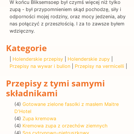
W końcu Bliksemsoep był czymś więcej niż tylko
zupą - był przypomnieniem skąd pochodzę, siły i
odporności mojej rodziny, oraz mocy jedzenia, aby
nas połączyć z przeszłością. I za to zawsze byłem
wdzięczny.
Kategorie
|
Holenderskie przepisy
|
Holenderskie zupy
|
Przepisy na wywar i bulion
|
Przepisy na vermicelli
|
Przepisy z tymi samymi
składnikami
(4)
Gotowane zielone fasolki z masłem Maitre
D'Hotel
(4)
Zupa kremowa
(4)
Kremowa zupa z orzechów ziemnych
(4)
Sos cytrynowo-pietruszkowy