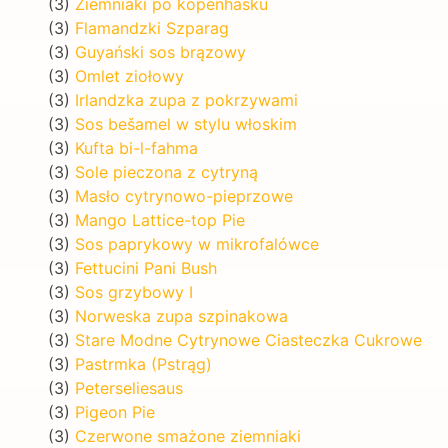
(3)
Ziemniaki po kopenhasku
(3)
Flamandzki Szparag
(3)
Guyański sos brązowy
(3)
Omlet ziołowy
(3)
Irlandzka zupa z pokrzywami
(3)
Sos bešamel w stylu włoskim
(3)
Kufta bi-l-fahma
(3)
Sole pieczona z cytryną
(3)
Masło cytrynowo-pieprzowe
(3)
Mango Lattice-top Pie
(3)
Sos paprykowy w mikrofalówce
(3)
Fettucini Pani Bush
(3)
Sos grzybowy I
(3)
Norweska zupa szpinakowa
(3)
Stare Modne Cytrynowe Ciasteczka Cukrowe
(3)
Pastrmka (Pstrąg)
(3)
Peterseliesaus
(3)
Pigeon Pie
(3)
Czerwone smażone ziemniaki