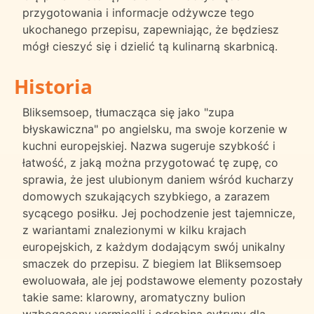
przygotowania i informacje odżywcze tego
ukochanego przepisu, zapewniając, że będziesz
mógł cieszyć się i dzielić tą kulinarną skarbnicą.
Historia
Bliksemsoep, tłumacząca się jako "zupa
błyskawiczna" po angielsku, ma swoje korzenie w
kuchni europejskiej. Nazwa sugeruje szybkość i
łatwość, z jaką można przygotować tę zupę, co
sprawia, że jest ulubionym daniem wśród kucharzy
domowych szukających szybkiego, a zarazem
sycącego posiłku. Jej pochodzenie jest tajemnicze,
z wariantami znalezionymi w kilku krajach
europejskich, z każdym dodającym swój unikalny
smaczek do przepisu. Z biegiem lat Bliksemsoep
ewoluowała, ale jej podstawowe elementy pozostały
takie same: klarowny, aromatyczny bulion
wzbogacony vermicelli i odrobiną cytryny dla