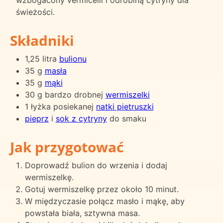
świeżości.
Składniki
1,25 litra
bulionu
35 g
masła
35 g
mąki
30 g bardzo drobnej
wermiszelki
1 łyżka posiekanej
natki pietruszki
pieprz
i
sok z cytryny
do smaku
Jak przygotować
Doprowadź bulion do wrzenia i dodaj
wermiszelkę.
Gotuj wermiszelkę przez około 10 minut.
W międzyczasie połącz masło i mąkę, aby
powstała biała, sztywna masa.