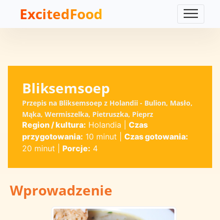
ExcitedFood
Bliksemsoep
Przepis na Bliksemsoep z Holandii - Bulion, Masło,
Mąka, Wermiszelka, Pietruszka, Pieprz
Region / kultura:
Holandia
|
Czas
przygotowania:
10 minut
|
Czas gotowania:
20 minut
|
Porcje:
4
Wprowadzenie