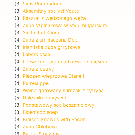
(3)
Saus Pompadour
(3)
Aksamitny sos Vel Voute
(3)
Pasztet z wędzonego węża
(3)
Zupa szpinakowa w stylu bułgarskim
(3)
Yakhnit el Kama
(4)
Zupa ziemniaczana Debi
(4)
Irlandzka zupa grzybowa
(4)
Leberklosse I
(4)
Litewskie ciasto nadziewane mięsem
(4)
Zupa z ostryg
(4)
Pieczeń wieprzowa Diane I
(4)
Purresuppe
(4)
Wolno gotowany kurczak z cytryną
(5)
Naleśniki z mięsem
(3)
Podstawowy sos beszamelowy
(3)
Bloemkoolsoep
(3)
Braised Endives with Bacon
(3)
Zupa Chlebowa
(3)
Bulgur Smażony