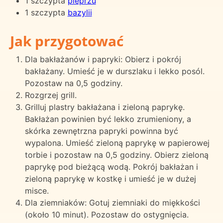
1 szczypta
pieprzu
1 szczypta
bazylii
Jak przygotować
Dla bakłażanów i papryki: Obierz i pokrój
bakłażany. Umieść je w durszlaku i lekko posól.
Pozostaw na 0,5 godziny.
Rozgrzej grill.
Grilluj plastry bakłażana i zieloną paprykę.
Bakłażan powinien być lekko zrumieniony, a
skórka zewnętrzna papryki powinna być
wypalona. Umieść zieloną paprykę w papierowej
torbie i pozostaw na 0,5 godziny. Obierz zieloną
paprykę pod bieżącą wodą. Pokrój bakłażan i
zieloną paprykę w kostkę i umieść je w dużej
misce.
Dla ziemniaków: Gotuj ziemniaki do miękkości
(około 10 minut). Pozostaw do ostygnięcia.