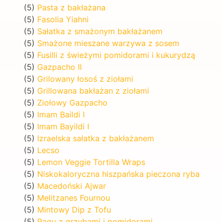
(5)
Pasta z bakłażana
(5)
Fasolia Yiahni
(5)
Sałatka z smażonym bakłażanem
(5)
Smażone mieszane warzywa z sosem
(5)
Fusilli z świeżymi pomidorami i kukurydzą
(5)
Gazpacho II
(5)
Grilowany łosoś z ziołami
(5)
Grillowana bakłażan z ziołami
(5)
Ziołowy Gazpacho
(5)
Imam Baildi I
(5)
Imam Bayildi I
(5)
Izraelska sałatka z bakłażanem
(5)
Lecso
(5)
Lemon Veggie Tortilla Wraps
(5)
Niskokaloryczna hiszpańska pieczona ryba
(5)
Macedoński Ajwar
(5)
Melitzanes Fournou
(5)
Mintowy Dip z Tofu
(5)
Ragu z grzybami i pomidorami