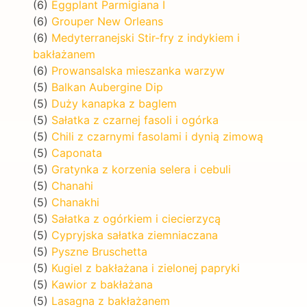
(6)
Eggplant Parmigiana I
(6)
Grouper New Orleans
(6)
Medyterranejski Stir-fry z indykiem i
bakłażanem
(6)
Prowansalska mieszanka warzyw
(5)
Balkan Aubergine Dip
(5)
Duży kanapka z baglem
(5)
Sałatka z czarnej fasoli i ogórka
(5)
Chili z czarnymi fasolami i dynią zimową
(5)
Caponata
(5)
Gratynka z korzenia selera i cebuli
(5)
Chanahi
(5)
Chanakhi
(5)
Sałatka z ogórkiem i ciecierzycą
(5)
Cypryjska sałatka ziemniaczana
(5)
Pyszne Bruschetta
(5)
Kugiel z bakłażana i zielonej papryki
(5)
Kawior z bakłażana
(5)
Lasagna z bakłażanem