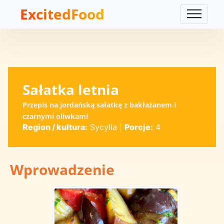
ExcitedFood
Sałatka letnia
Przepis na jordańską sałatkę z bakłażanem i
czarnymi oliwkami
Region / kultura:
Sycylia
|
Porcje:
4
Wprowadzenie