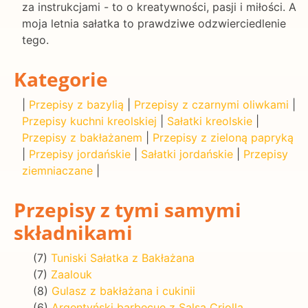
za instrukcjami - to o kreatywności, pasji i miłości. A
moja letnia sałatka to prawdziwe odzwierciedlenie
tego.
Kategorie
|
Przepisy z bazylią
|
Przepisy z czarnymi oliwkami
|
Przepisy kuchni kreolskiej
|
Sałatki kreolskie
|
Przepisy z bakłażanem
|
Przepisy z zieloną papryką
|
Przepisy jordańskie
|
Sałatki jordańskie
|
Przepisy
ziemniaczane
|
Przepisy z tymi samymi
składnikami
(7)
Tuniski Sałatka z Bakłażana
(7)
Zaalouk
(8)
Gulasz z bakłażana i cukinii
(6)
Argentyński barbecue z Salsa Criolla