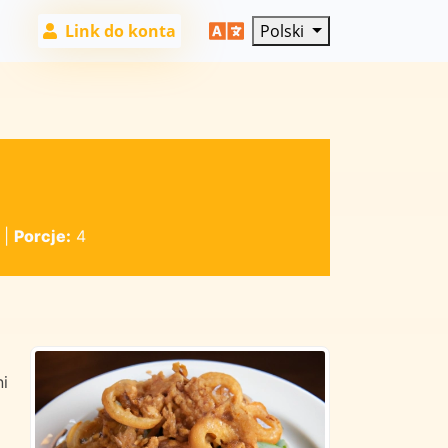
Link do konta
Polski
|
Porcje:
4
i