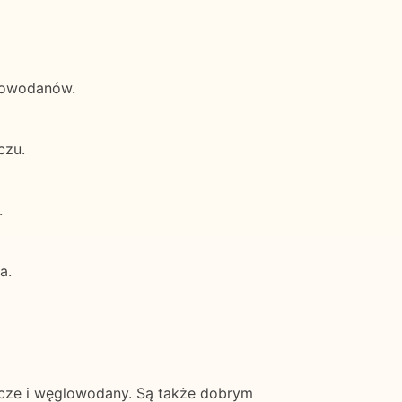
lowodanów.
czu.
.
a.
zcze i węglowodany. Są także dobrym