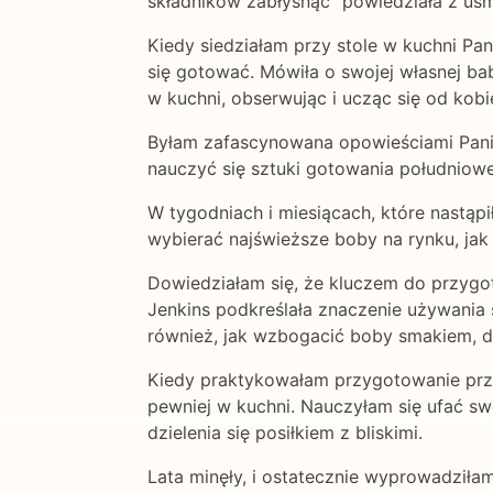
składników zabłysnąć" powiedziała z uś
Kiedy siedziałam przy stole w kuchni Pan
się gotować. Mówiła o swojej własnej bab
w kuchni, obserwując i ucząc się od kob
Byłam zafascynowana opowieściami Pani J
nauczyć się sztuki gotowania południowe
W tygodniach i miesiącach, które nastąpi
wybierać najświeższe boby na rynku, jak 
Dowiedziałam się, że kluczem do przygo
Jenkins podkreślała znaczenie używania
również, jak wzbogacić boby smakiem, dod
Kiedy praktykowałam przygotowanie prze
pewniej w kuchni. Nauczyłam się ufać s
dzielenia się posiłkiem z bliskimi.
Lata minęły, i ostatecznie wyprowadziłam