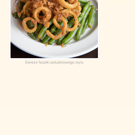
Świeże fasolki południowego stylu