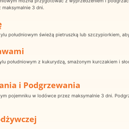
udniowym można przygotować z wyprzedzeniem i podgrzać 
 maksymalnie 3 dni.
ę
ylu południowym świeżą pietruszką lub szczypiorkiem, ab
rawami
ylu południowym z kukurydzą, smażonym kurczakiem i sło
ania i Podgrzewania
nym pojemniku w lodówce przez maksymalnie 3 dni. Podgrz
odżywczej