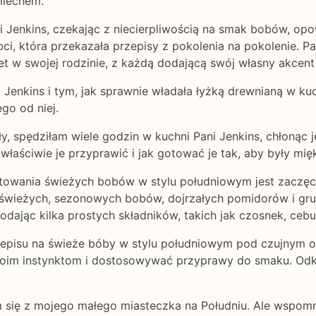
miechem.
i Jenkins, czekając z niecierpliwością na smak bobów, opo
ci, która przekazała przepisy z pokolenia na pokolenie. Pa
iet w swojej rodzinie, z każdą dodającą swój własny akce
enkins i tym, jak sprawnie władała łyżką drewnianą w kuc
go od niej.
ły, spędziłam wiele godzin w kuchni Pani Jenkins, chłonąc 
właściwie je przyprawić i jak gotować je tak, aby były mięk
towania świeżych bobów w stylu południowym jest zaczęcie
 świeżych, sezonowych bobów, dojrzałych pomidorów i gr
ając kilka prostych składników, takich jak czosnek, cebul
pisu na świeże bóby w stylu południowym pod czujnym ok
woim instynktom i dostosowywać przyprawy do smaku. Odkr
 się z mojego małego miasteczka na Południu. Ale wspomnie