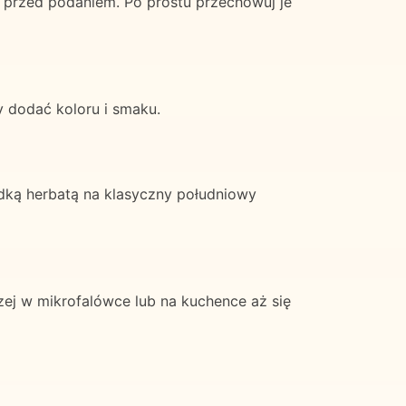
przed podaniem. Po prostu przechowuj je
y dodać koloru i smaku.
dką herbatą na klasyczny południowy
ej w mikrofalówce lub na kuchence aż się