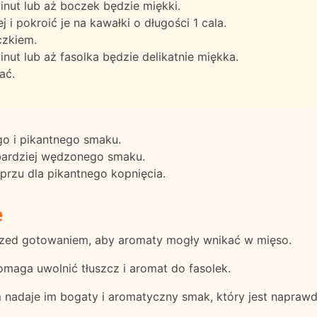
nut lub aż boczek będzie miękki.
i pokroić je na kawałki o długości 1 cala.
czkiem.
nut lub aż fasolka będzie delikatnie miękka.
ać.
o i pikantnego smaku.
bardziej wędzonego smaku.
przu dla pikantnego kopnięcia.
e
przed gotowaniem, aby aromaty mogły wnikać w mięso.
omaga uwolnić tłuszcz i aromat do fasolek.
 nadaje im bogaty i aromatyczny smak, który jest naprawd