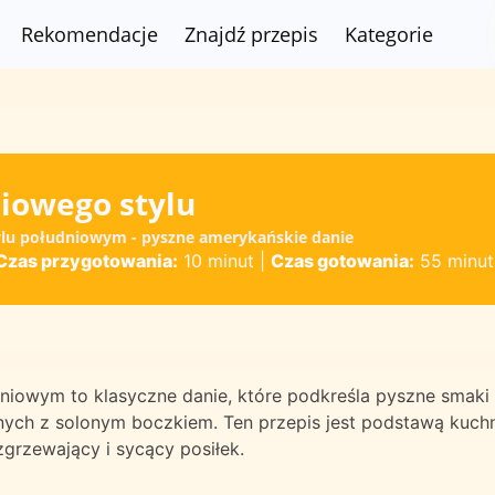
Rekomendacje
Znajdź przepis
Kategorie
niowego stylu
tylu południowym - pyszne amerykańskie danie
Czas przygotowania:
10 minut
|
Czas gotowania:
55 minut
dniowym to klasyczne danie, które podkreśla pyszne smaki
ych z solonym boczkiem. Ten przepis jest podstawą kuchn
zgrzewający i sycący posiłek.