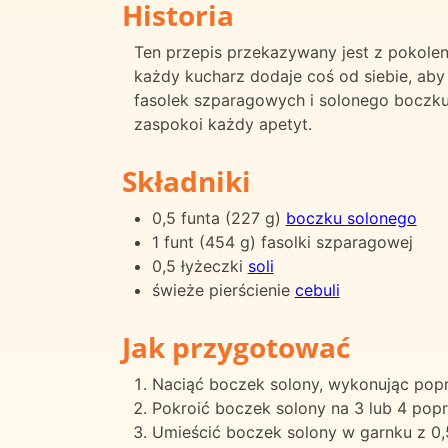
Historia
Ten przepis przekazywany jest z pokole
każdy kucharz dodaje coś od siebie, aby
fasolek szparagowych i solonego boczku
zaspokoi każdy apetyt.
Składniki
0,5 funta (227 g)
boczku solonego
1 funt (454 g) fasolki szparagowej
0,5 łyżeczki
soli
świeże pierścienie
cebuli
Jak przygotować
Naciąć boczek solony, wykonując popr
Pokroić boczek solony na 3 lub 4 popr
Umieścić boczek solony w garnku z 0,