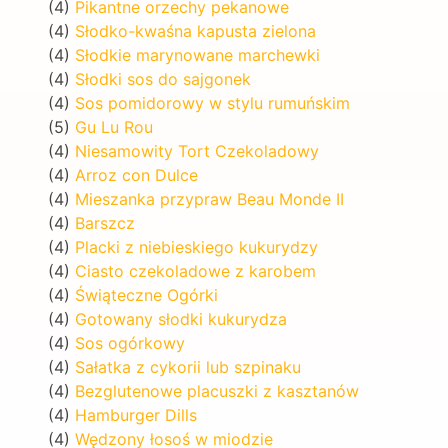
(4)
Pikantne orzechy pekanowe
(4)
Słodko-kwaśna kapusta zielona
(4)
Słodkie marynowane marchewki
(4)
Słodki sos do sajgonek
(4)
Sos pomidorowy w stylu rumuńskim
(5)
Gu Lu Rou
(4)
Niesamowity Tort Czekoladowy
(4)
Arroz con Dulce
(4)
Mieszanka przypraw Beau Monde II
(4)
Barszcz
(4)
Placki z niebieskiego kukurydzy
(4)
Ciasto czekoladowe z karobem
(4)
Świąteczne Ogórki
(4)
Gotowany słodki kukurydza
(4)
Sos ogórkowy
(4)
Sałatka z cykorii lub szpinaku
(4)
Bezglutenowe placuszki z kasztanów
(4)
Hamburger Dills
(4)
Wędzony łosoś w miodzie