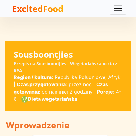
ExcitedFood
Sousboontjies
Przepis na Sousboontjies - Wegetariańska uczta z
RPA
Region / kultura:
Republika Południowej Afryki
|
Czas przygotowania:
przez noc
|
Czas
gotowania:
co najmniej 2 godziny
|
Porcje:
4-
6
|
Dieta wegetariańska
Wprowadzenie