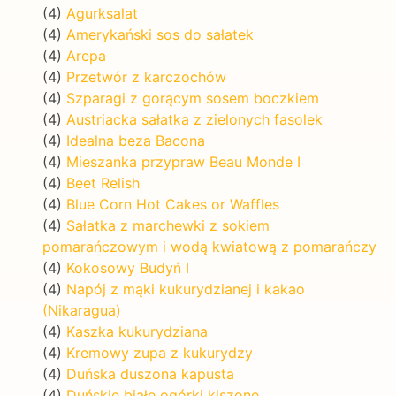
(4)
Agurksalat
(4)
Amerykański sos do sałatek
(4)
Arepa
(4)
Przetwór z karczochów
(4)
Szparagi z gorącym sosem boczkiem
(4)
Austriacka sałatka z zielonych fasolek
(4)
Idealna beza Bacona
(4)
Mieszanka przypraw Beau Monde I
(4)
Beet Relish
(4)
Blue Corn Hot Cakes or Waffles
(4)
Sałatka z marchewki z sokiem
pomarańczowym i wodą kwiatową z pomarańczy
(4)
Kokosowy Budyń I
(4)
Napój z mąki kukurydzianej i kakao
(Nikaragua)
(4)
Kaszka kukurydziana
(4)
Kremowy zupa z kukurydzy
(4)
Duńska duszona kapusta
(4)
Duńskie białe ogórki kiszone