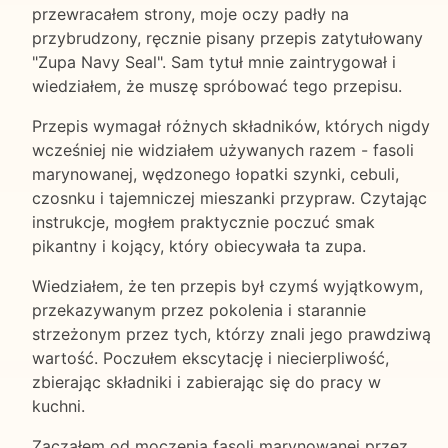
przewracałem strony, moje oczy padły na
przybrudzony, ręcznie pisany przepis zatytułowany
"Zupa Navy Seal". Sam tytuł mnie zaintrygował i
wiedziałem, że muszę spróbować tego przepisu.
Przepis wymagał różnych składników, których nigdy
wcześniej nie widziałem używanych razem - fasoli
marynowanej, wędzonego łopatki szynki, cebuli,
czosnku i tajemniczej mieszanki przypraw. Czytając
instrukcje, mogłem praktycznie poczuć smak
pikantny i kojący, który obiecywała ta zupa.
Wiedziałem, że ten przepis był czymś wyjątkowym,
przekazywanym przez pokolenia i starannie
strzeżonym przez tych, którzy znali jego prawdziwą
wartość. Poczułem ekscytację i niecierpliwość,
zbierając składniki i zabierając się do pracy w
kuchni.
Zacząłem od moczenia fasoli marynowanej przez