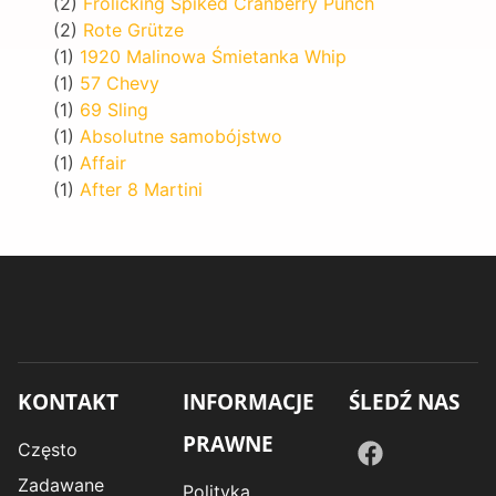
(2)
Frolicking Spiked Cranberry Punch
(2)
Rote Grütze
(1)
1920 Malinowa Śmietanka Whip
(1)
57 Chevy
(1)
69 Sling
(1)
Absolutne samobójstwo
(1)
Affair
(1)
After 8 Martini
KONTAKT
INFORMACJE
ŚLEDŹ NAS
PRAWNE
Często
Zadawane
Polityka