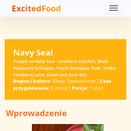
ExcitedFood
Navy Seal
Przepis na Navy Seal - Southern Comfort, Black
Raspberry Schnapps, Peach Schnapps, Rum, Vodka,
Cranberry Juice, Sweet and Sour Mix
Region / kultura:
Stany Zjednoczone
|
Czas
przygotowania:
5 minut
|
Porcje:
1 shot
Wprowadzenie