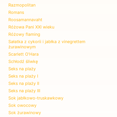
Razmopolitan
Romans
Roosamannavaht
Różowa Pani XXI wieku
Różowy flaming
Sałatka z cykorii i jabłka z vinegrettem
żurawinowym
Scarlett O'Hara
Schłodź śliwkę
Seks na plaży
Seks na plaży I
Seks na plaży II
Seks na plaży III
Sok jabłkowo-truskawkowy
Sok owocowy
Sok żurawinowy