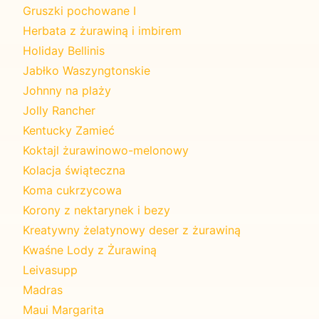
Gruszki pochowane I
Herbata z żurawiną i imbirem
Holiday Bellinis
Jabłko Waszyngtonskie
Johnny na plaży
Jolly Rancher
Kentucky Zamieć
Koktajl żurawinowo-melonowy
Kolacja świąteczna
Koma cukrzycowa
Korony z nektarynek i bezy
Kreatywny żelatynowy deser z żurawiną
Kwaśne Lody z Żurawiną
Leivasupp
Madras
Maui Margarita