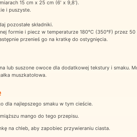
miarach 15 cm x 25 cm (6' x 9,8').
ie i puszyste.
aj pozostałe składniki.
formie i piecz w temperaturze 180°C (350°F) przez 50 min
astępnie przenieś go na kratkę do ostygnięcia.
ona lub suszone owoce dla dodatkowej tekstury i smaku. 
gałka muszkatołowa.
e
o dla najlepszego smaku w tym cieście.
miąższu mango do tego przepisu.
emkę na chleb, aby zapobiec przywieraniu ciasta.