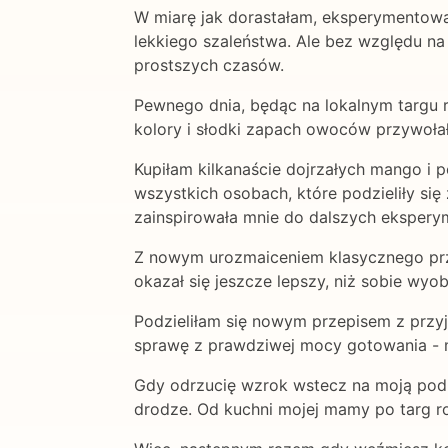
W miarę jak dorastałam, eksperymentowa
lekkiego szaleństwa. Ale bez względu n
prostszych czasów.
Pewnego dnia, będąc na lokalnym targu r
kolory i słodki zapach owoców przywoła
Kupiłam kilkanaście dojrzałych mango i 
wszystkich osobach, które podzieliły się
zainspirowała mnie do dalszych ekspery
Z nowym urozmaiceniem klasycznego prz
okazał się jeszcze lepszy, niż sobie wyo
Podzieliłam się nowym przepisem z przyja
sprawę z prawdziwej mocy gotowania - m
Gdy odrzucię wzrok wstecz na moją podr
drodze. Od kuchni mojej mamy po targ rol