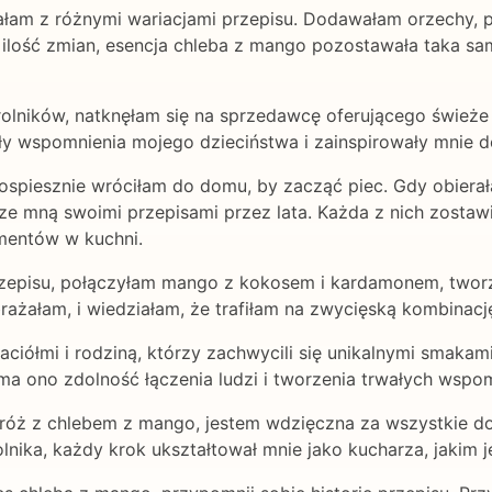
łam z różnymi wariacjami przepisu. Dodawałam orzechy, p
a ilość zmian, esencja chleba z mango pozostawała taka s
olników, natknęłam się na sprzedawcę oferującego świeże
ły wspomnienia mojego dzieciństwa i zainspirowały mnie d
pospiesznie wróciłam do domu, by zacząć piec. Gdy obiera
 ze mną swoimi przepisami przez lata. Każda z nich zostawi
mentów w kuchni.
episu, połączyłam mango z kokosem i kardamonem, tworzą
brażałam, i wiedziałam, że trafiłam na zwycięską kombinacj
ciółmi i rodziną, którzy zachwycili się unikalnymi smakami
a ono zdolność łączenia ludzi i tworzenia trwałych wspo
óż z chlebem z mango, jestem wdzięczna za wszystkie doś
nika, każdy krok ukształtował mnie jako kucharza, jakim je