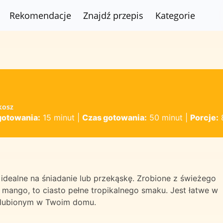
Rekomendacje
Znajdź przepis
Kategorie
kosz
gotowania:
15 minut
|
Czas gotowania:
50 minut
|
Porcje:
 idealne na śniadanie lub przekąskę. Zrobione z świeżego
mango, to ciasto pełne tropikalnego smaku. Jest łatwe w
 ulubionym w Twoim domu.