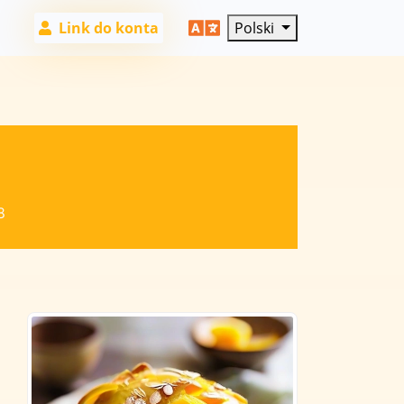
Link do konta
Polski
8