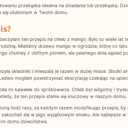
owaniu przekąska idealna na śniadanie lub przekąskę. Dz
ie się ulubionym w Twoim domu.
is?
aczyłam ten przepis na chleb z mango. Było to wiele lat 
rodziną. Mieliśmy drzewo mango w ogrodzie, które co lato
 chutney z obfitym plonem, ale pewnego dnia sąsiad podz
yła składniki i mieszala je razem w dużej misce. Słodki a
Ledwo mogłam powstrzymać ekscytację czekając na upiecz
ła mi kawałek do spróbowania. Chleb był wilgotny i trys
wtedy, że ten przepis stanie się kluczowy w naszym domu.
zoną ilość razy, za każdym razem modyfikując przepis, by 
że zakochali się w jego wyjątkowym smaku. Ale najlepsze w 
oim domu dzieciństwa.