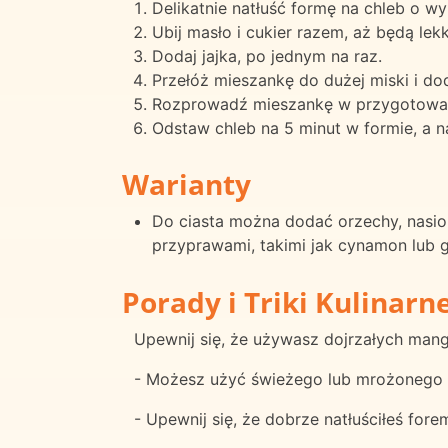
Delikatnie natłuść formę na chleb o wy
Ubij masło i cukier razem, aż będą lekk
Dodaj jajka, po jednym na raz.
Przełóż mieszankę do dużej miski i dod
Rozprowadź mieszankę w przygotowanej 
Odstaw chleb na 5 minut w formie, a n
Warianty
Do ciasta można dodać orzechy, nasi
przyprawami, takimi jak cynamon lub 
Porady i Triki Kulinarn
Upewnij się, że używasz dojrzałych mang
- Możesz użyć świeżego lub mrożonego 
- Upewnij się, że dobrze natłuściłeś for