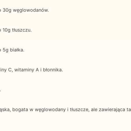
ło 30g węglowodanów.
 10g tłuszczu.
 5g białka.
y C, witaminy A i błonnika.
.
ka, bogata w węglowodany i tłuszcze, ale zawierająca tak