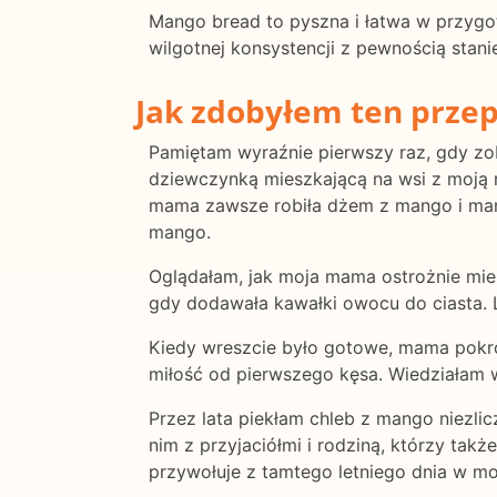
Mango bread to pyszna i łatwa w przygot
wilgotnej konsystencji z pewnością stan
Jak zdobyłem ten przep
Pamiętam wyraźnie pierwszy raz, gdy zob
dziewczynką mieszkającą na wsi z moją 
mama zawsze robiła dżem z mango i mango
mango.
Oglądałam, jak moja mama ostrożnie mierz
gdy dodawała kawałki owocu do ciasta. 
Kiedy wreszcie było gotowe, mama pokroi
miłość od pierwszego kęsa. Wiedziałam 
Przez lata piekłam chleb z mango niezlic
nim z przyjaciółmi i rodziną, którzy tak
przywołuje z tamtego letniego dnia w m