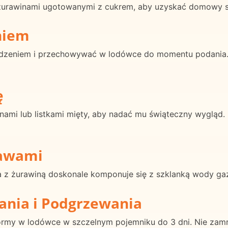
i żurawinami ugotowanymi z cukrem, aby uzyskać domowy 
niem
dzeniem i przechowywać w lodówce do momentu podania. 
ę
nami lub listkami mięty, aby nadać mu świąteczny wygląd
rawami
 z żurawiną doskonale komponuje się z szklanką wody gaz
ania i Podgrzewania
ormy w lodówce w szczelnym pojemniku do 3 dni. Nie zam