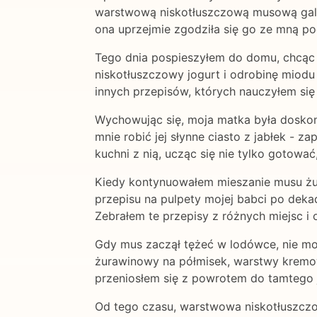
warstwową niskotłuszczową musową galar
ona uprzejmie zgodziła się go ze mną pod
Tego dnia pospieszyłem do domu, chcąc 
niskotłuszczowy jogurt i odrobinę mio
innych przepisów, których nauczyłem się 
Wychowując się, moja matka była doskon
mnie robić jej słynne ciasto z jabłek - 
kuchni z nią, ucząc się nie tylko gotowa
Kiedy kontynuowałem mieszanie musu żur
przepisu na pulpety mojej babci po deka
Zebrałem te przepisy z różnych miejsc i
Gdy mus zaczął tężeć w lodówce, nie m
żurawinowy na półmisek, warstwy kremow
przeniosłem się z powrotem do tamtego j
Od tego czasu, warstwowa niskotłuszczow