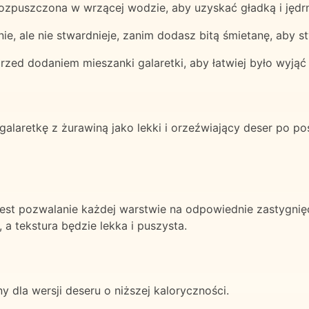
 rozpuszczona w wrzącej wodzie, aby uzyskać gładką i jędrn
tnie, ale nie stwardnieje, zanim dodasz bitą śmietanę, aby
zed dodaniem mieszanki galaretki, aby łatwiej było wyjąć 
laretkę z żurawiną jako lekki i orzeźwiający deser po pos
est pozwalanie każdej warstwie na odpowiednie zastygnięc
a tekstura będzie lekka i puszysta.
ny dla wersji deseru o niższej kaloryczności.