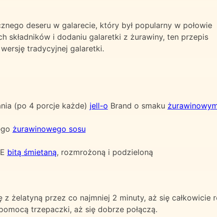
znego deseru w galarecie, który był popularny w połowie
h składników i dodaniu galaretki z żurawiny, ten przepis
wersję tradycyjnej galaretki.
ania (po 4 porcje każde)
jell-o
Brand o smaku
żurawinowy
nego
żurawinowego sosu
EE
bitą śmietaną
, rozmrożoną i podzieloną
 żelatyną przez co najmniej 2 minuty, aż się całkowicie r
pomocą trzepaczki, aż się dobrze połączą.