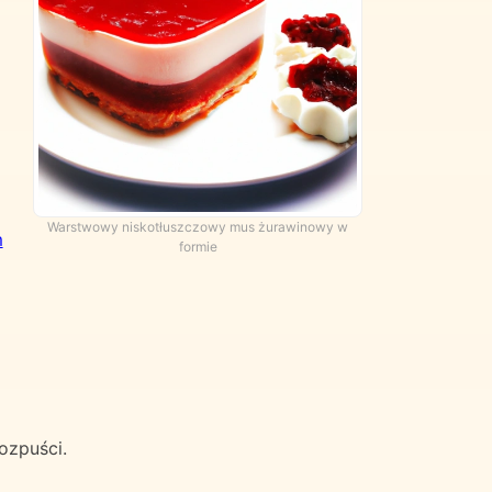
Warstwowy niskotłuszczowy mus żurawinowy w
m
formie
ozpuści.