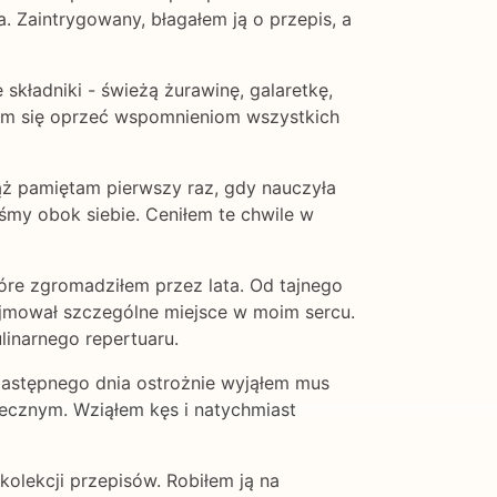
 Zaintrygowany, błagałem ją o przepis, a
kładniki - świeżą żurawinę, galaretkę,
em się oprzeć wspomnieniom wszystkich
ąż pamiętam pierwszy raz, gdy nauczyła
iśmy obok siebie. Ceniłem te chwile w
re zgromadziłem przez lata. Od tajnego
ajmował szczególne miejsce w moim sercu.
linarnego repertuaru.
astępnego dnia ostrożnie wyjąłem mus
ecznym. Wziąłem kęs i natychmiast
olekcji przepisów. Robiłem ją na