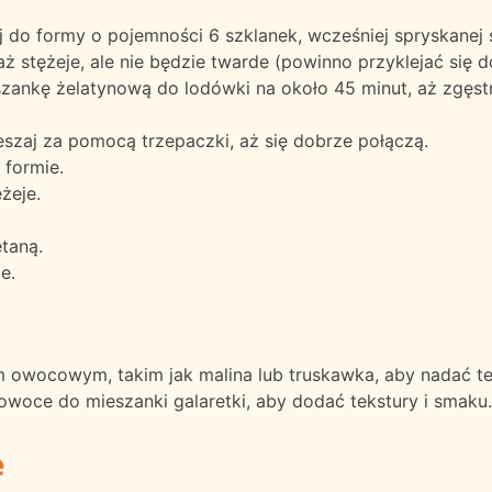
ej do formy o pojemności 6 szklanek, wcześniej spryskane
ż stężeje, ale nie będzie twarde (powinno przyklejać się d
ankę żelatynową do lodówki na około 45 minut, aż zgęstn
eszaj za pomocą trzepaczki, aż się dobrze połączą.
 formie.
żeje.
taną.
e.
 owocowym, takim jak malina lub truskawka, aby nadać t
woce do mieszanki galaretki, aby dodać tekstury i smaku.
e