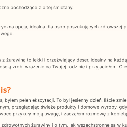
czne pochodzące z bitej śmietany.
oryczna opcja, idealna dla osób poszukujących zdrowszej 
owego.
z żurawiną to lekki i orzeźwiający deser, idealny na każ
ością zrobi wrażenie na Twojej rodzinie i przyjaciołom. Cie
is?
 byłem pełen ekscytacji. To był jesienny dzień, liście zmie
lnym, przeglądając świeże produkty i domowe wyroby, gdy 
woce przykuły moją uwagę, i zacząłem rozmowę z kobietą 
zdrowotnych żurawiny i o tym, jak wszechstronne są w ku