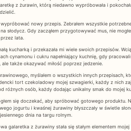
etkę z żurawin, którą niedawno wypróbowała i pokochała.
zielić.
wypróbować nowy przepis. Zebrałem wszystkie potrzebne s
du na słodycz. Gdy zacząłem przygotowywać mus, nie mogł
przez lata.
ałą kucharką i przekazała mi wiele swoich przepisów. Wci
zapach cynamonu i cukru napełniający kuchnię, gdy pracowal
ć, ale także okazywać miłość poprzez jedzenie.
awinowego, myślałem o wszystkich innych przepisach, któ
dencki tort czekoladowy mojej szwagierki, każdy z nich z
 od różnych osób, każdy dodając unikalny smak do mojej ku
ogłem się doczekać, aby spróbować gotowego produktu. N
ego jogurtu i kwaśnej żurawiny błyszczały w świetle słon
esiennego dnia na targu rolnym.
a galaretka z żurawiny stała się stałym elementem mojej k