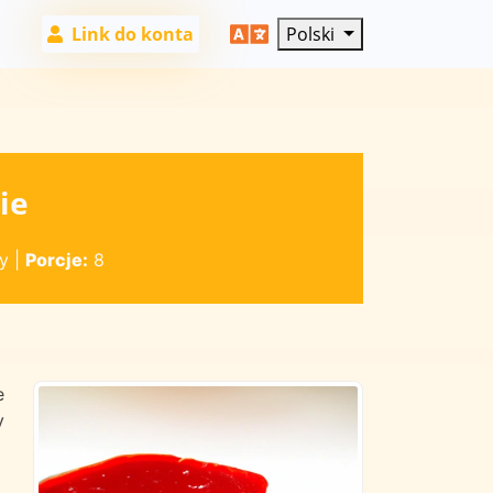
Link do konta
Polski
ie
y
|
Porcje:
8
e
y