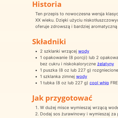
Historia
Ten przepis to nowoczesna wersja klasyc
XX wieku. Dzięki użyciu niskotłuszczowyc
oferuje zdrowszą i bardziej aromatyczną 
Składniki
2 szklanki wrzącej
wody
1 opakowanie (8 porcji) lub 2 opakow
bez cukru i niskokaloryczne
żelatyny
1 puszka (8 oz lub 227 g) rozgniecio
1 szklanka zimnej
wody
1 tubka (8 oz lub 227 g)
cool whip
FR
Jak przygotować
W dużej misce wymieszaj wrzącą wodę z
Dodaj sos żurawinowy i wymieszaj za 