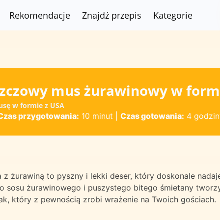
Rekomendacje
Znajdź przepis
Kategorie
zczowy mus żurawinowy w form
usę w formie z USA
Czas przygotowania:
10 minut
|
Czas gotowania:
4 godzin
z żurawiną to pyszny i lekki deser, który doskonale nadaj
go sosu żurawinowego i puszystego bitego śmietany tworz
ak, który z pewnością zrobi wrażenie na Twoich gościach.