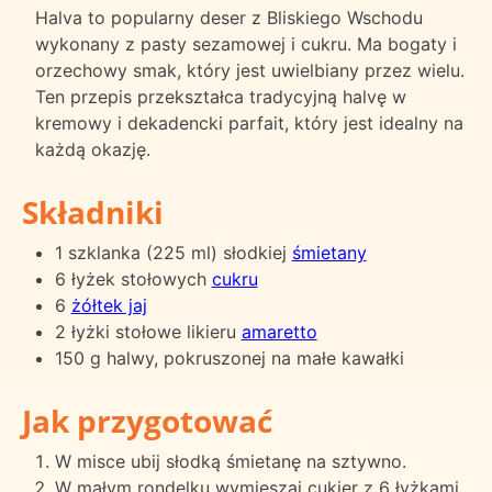
Halva to popularny deser z Bliskiego Wschodu
wykonany z pasty sezamowej i cukru. Ma bogaty i
orzechowy smak, który jest uwielbiany przez wielu.
Ten przepis przekształca tradycyjną halvę w
kremowy i dekadencki parfait, który jest idealny na
każdą okazję.
Składniki
1 szklanka (225 ml) słodkiej
śmietany
6 łyżek stołowych
cukru
6
żółtek jaj
2 łyżki stołowe likieru
amaretto
150 g halwy, pokruszonej na małe kawałki
Jak przygotować
W misce ubij słodką śmietanę na sztywno.
W małym rondelku wymieszaj cukier z 6 łyżkami