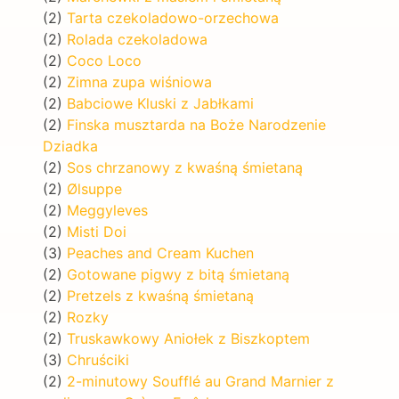
(2)
Tarta czekoladowo-orzechowa
(2)
Rolada czekoladowa
(2)
Coco Loco
(2)
Zimna zupa wiśniowa
(2)
Babciowe Kluski z Jabłkami
(2)
Finska musztarda na Boże Narodzenie
Dziadka
(2)
Sos chrzanowy z kwaśną śmietaną
(2)
Ølsuppe
(2)
Meggyleves
(2)
Misti Doi
(3)
Peaches and Cream Kuchen
(2)
Gotowane pigwy z bitą śmietaną
(2)
Pretzels z kwaśną śmietaną
(2)
Rozky
(2)
Truskawkowy Aniołek z Biszkoptem
(3)
Chruściki
(2)
2-minutowy Soufflé au Grand Marnier z