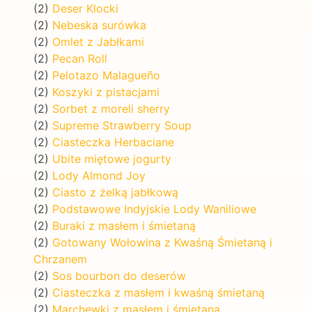
(2)
Deser Klocki
(2)
Nebeska surówka
(2)
Omlet z Jabłkami
(2)
Pecan Roll
(2)
Pelotazo Malagueño
(2)
Koszyki z pistacjami
(2)
Sorbet z moreli sherry
(2)
Supreme Strawberry Soup
(2)
Ciasteczka Herbaciane
(2)
Ubite miętowe jogurty
(2)
Lody Almond Joy
(2)
Ciasto z żelką jabłkową
(2)
Podstawowe Indyjskie Lody Waniliowe
(2)
Buraki z masłem i śmietaną
(2)
Gotowany Wołowina z Kwaśną Śmietaną i
Chrzanem
(2)
Sos bourbon do deserów
(2)
Ciasteczka z masłem i kwaśną śmietaną
(2)
Marchewki z masłem i śmietaną