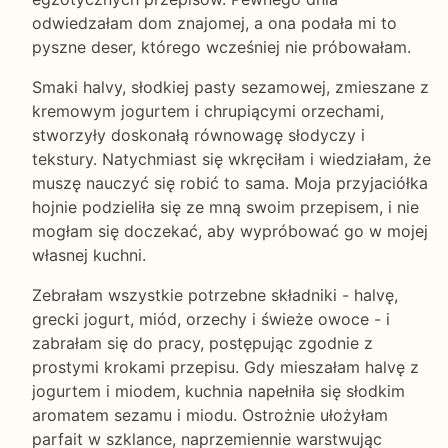
odwiedzałam dom znajomej, a ona podała mi to
pyszne deser, którego wcześniej nie próbowałam.
Smaki halvy, słodkiej pasty sezamowej, zmieszane z
kremowym jogurtem i chrupiącymi orzechami,
stworzyły doskonałą równowagę słodyczy i
tekstury. Natychmiast się wkręciłam i wiedziałam, że
muszę nauczyć się robić to sama. Moja przyjaciółka
hojnie podzieliła się ze mną swoim przepisem, i nie
mogłam się doczekać, aby wypróbować go w mojej
własnej kuchni.
Zebrałam wszystkie potrzebne składniki - halvę,
grecki jogurt, miód, orzechy i świeże owoce - i
zabrałam się do pracy, postępując zgodnie z
prostymi krokami przepisu. Gdy mieszałam halvę z
jogurtem i miodem, kuchnia napełniła się słodkim
aromatem sezamu i miodu. Ostrożnie ułożyłam
parfait w szklance, naprzemiennie warstwując