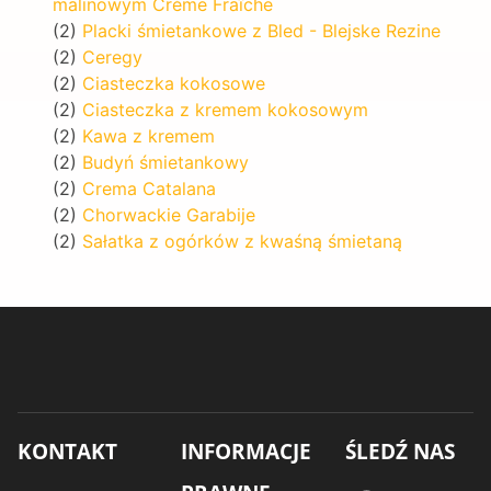
malinowym Crème Fraîche
(2)
Placki śmietankowe z Bled - Blejske Rezine
(2)
Ceregy
(2)
Ciasteczka kokosowe
(2)
Ciasteczka z kremem kokosowym
(2)
Kawa z kremem
(2)
Budyń śmietankowy
(2)
Crema Catalana
(2)
Chorwackie Garabije
(2)
Sałatka z ogórków z kwaśną śmietaną
KONTAKT
INFORMACJE
ŚLEDŹ NAS