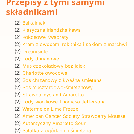
Przepisy z tymi samymi
składnikami
(2)
Balkaimak
(2)
Klasyczna irlandzka kawa
(2)
Kokosowe Kwadraty
(2)
Krem z owocami rokitnika i sokiem z marchwi
(2)
Dreamsicle
(2)
Lody durianowe
(2)
Mus czekoladowy bez jajek
(2)
Charlotte owocowa
(2)
Sos chrzanowy z kwaśną śmietaną
(2)
Sos musztardowo-śmietanowy
(2)
Strawbaileys and Amaretto
(2)
Lody waniliowe Thomasa Jeffersona
(2)
Watermelon Lime Freeze
(2)
American Cancer Society Strawberry Mousse
(2)
Autentyczny Amaretto Sour
(2)
Sałatka z ogórkiem i śmietaną