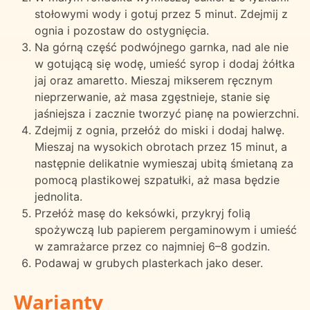
stołowymi wody i gotuj przez 5 minut. Zdejmij z
ognia i pozostaw do ostygnięcia.
Na górną część podwójnego garnka, nad ale nie
w gotującą się wodę, umieść syrop i dodaj żółtka
jaj oraz amaretto. Mieszaj mikserem ręcznym
nieprzerwanie, aż masa zgęstnieje, stanie się
jaśniejsza i zacznie tworzyć pianę na powierzchni.
Zdejmij z ognia, przełóż do miski i dodaj halwę.
Mieszaj na wysokich obrotach przez 15 minut, a
następnie delikatnie wymieszaj ubitą śmietaną za
pomocą plastikowej szpatułki, aż masa będzie
jednolita.
Przełóż masę do keksówki, przykryj folią
spożywczą lub papierem pergaminowym i umieść
w zamrażarce przez co najmniej 6–8 godzin.
Podawaj w grubych plasterkach jako deser.
Warianty