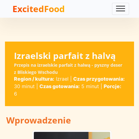
ExcitedFood
Izraelski parfait z halvą
Przepis na izraelskie parfait z halwą - pyszny deser
z Bliskiego Wschodu
Region / kultura:
Izrael
|
Czas przygotowania:
30 minut
|
Czas gotowania:
5 minut
|
Porcje:
6
Wprowadzenie