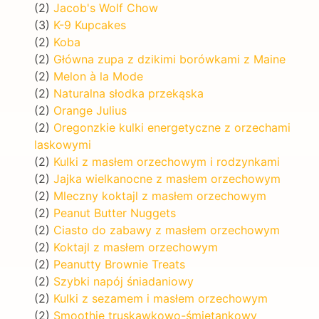
(2)
Jacob's Wolf Chow
(3)
K-9 Kupcakes
(2)
Koba
(2)
Główna zupa z dzikimi borówkami z Maine
(2)
Melon à la Mode
(2)
Naturalna słodka przekąska
(2)
Orange Julius
(2)
Oregonzkie kulki energetyczne z orzechami
laskowymi
(2)
Kulki z masłem orzechowym i rodzynkami
(2)
Jajka wielkanocne z masłem orzechowym
(2)
Mleczny koktajl z masłem orzechowym
(2)
Peanut Butter Nuggets
(2)
Ciasto do zabawy z masłem orzechowym
(2)
Koktajl z masłem orzechowym
(2)
Peanutty Brownie Treats
(2)
Szybki napój śniadaniowy
(2)
Kulki z sezamem i masłem orzechowym
(2)
Smoothie truskawkowo-śmietankowy