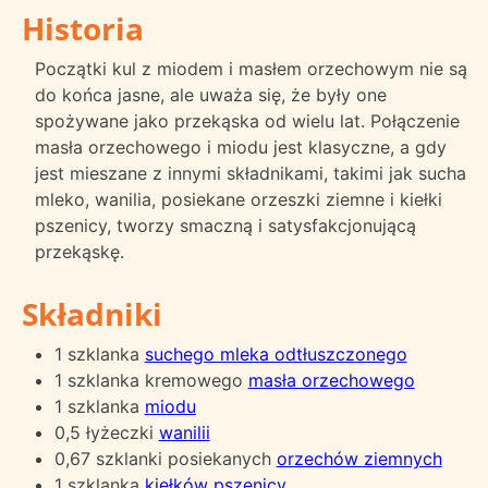
Historia
Początki kul z miodem i masłem orzechowym nie są
do końca jasne, ale uważa się, że były one
spożywane jako przekąska od wielu lat. Połączenie
masła orzechowego i miodu jest klasyczne, a gdy
jest mieszane z innymi składnikami, takimi jak sucha
mleko, wanilia, posiekane orzeszki ziemne i kiełki
pszenicy, tworzy smaczną i satysfakcjonującą
przekąskę.
Składniki
1 szklanka
suchego mleka odtłuszczonego
1 szklanka kremowego
masła orzechowego
1 szklanka
miodu
0,5 łyżeczki
wanilii
0,67 szklanki posiekanych
orzechów ziemnych
1 szklanka
kiełków pszenicy