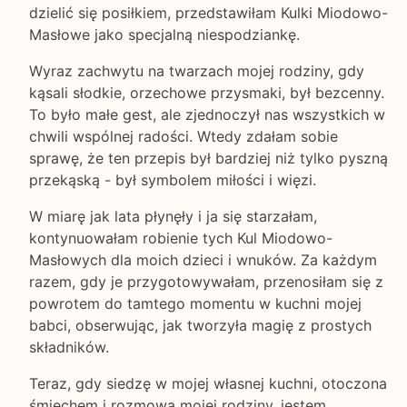
dzielić się posiłkiem, przedstawiłam Kulki Miodowo-
Masłowe jako specjalną niespodziankę.
Wyraz zachwytu na twarzach mojej rodziny, gdy
kąsali słodkie, orzechowe przysmaki, był bezcenny.
To było małe gest, ale zjednoczył nas wszystkich w
chwili wspólnej radości. Wtedy zdałam sobie
sprawę, że ten przepis był bardziej niż tylko pyszną
przekąską - był symbolem miłości i więzi.
W miarę jak lata płynęły i ja się starzałam,
kontynuowałam robienie tych Kul Miodowo-
Masłowych dla moich dzieci i wnuków. Za każdym
razem, gdy je przygotowywałam, przenosiłam się z
powrotem do tamtego momentu w kuchni mojej
babci, obserwując, jak tworzyła magię z prostych
składników.
Teraz, gdy siedzę w mojej własnej kuchni, otoczona
śmiechem i rozmową mojej rodziny, jestem