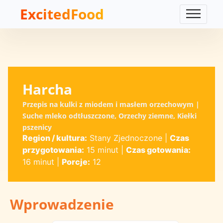
ExcitedFood
Harcha
Przepis na kulki z miodem i masłem orzechowym |
Suche mleko odtłuszczone, Orzechy ziemne, Kiełki
pszenicy
Region / kultura:
Stany Zjednoczone
|
Czas
przygotowania:
15 minut
|
Czas gotowania:
16 minut
|
Porcje:
12
Wprowadzenie