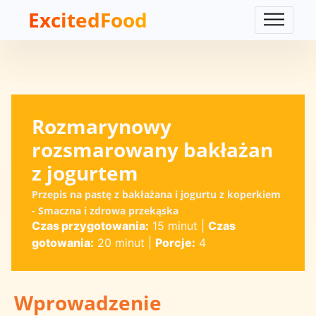
ExcitedFood
Rozmarynowy
rozsmarowany bakłażan
z jogurtem
Przepis na pastę z bakłażana i jogurtu z koperkiem
- Smaczna i zdrowa przekąska
Czas przygotowania:
15 minut
|
Czas
gotowania:
20 minut
|
Porcje:
4
Wprowadzenie