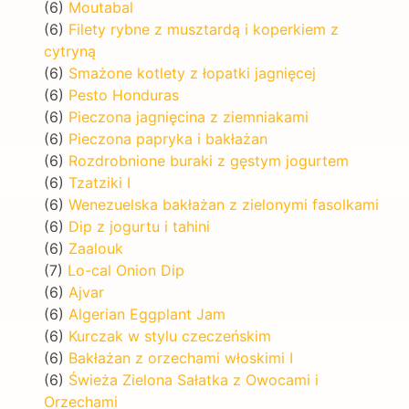
(6)
Moutabal
(6)
Filety rybne z musztardą i koperkiem z
cytryną
(6)
Smażone kotlety z łopatki jagnięcej
(6)
Pesto Honduras
(6)
Pieczona jagnięcina z ziemniakami
(6)
Pieczona papryka i bakłażan
(6)
Rozdrobnione buraki z gęstym jogurtem
(6)
Tzatziki I
(6)
Wenezuelska bakłażan z zielonymi fasolkami
(6)
Dip z jogurtu i tahini
(6)
Zaalouk
(7)
Lo-cal Onion Dip
(6)
Ajvar
(6)
Algerian Eggplant Jam
(6)
Kurczak w stylu czeczeńskim
(6)
Bakłażan z orzechami włoskimi I
(6)
Świeża Zielona Sałatka z Owocami i
Orzechami