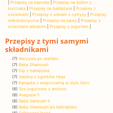
|
Przepisy na kapustę
|
Przepisy na bulion z
kurczaka
|
Przepisy na bakłażana
|
Przepisy z
czosnkiem
|
Przepisy z sokiem z cytryny
|
Przepisy
niskokaloryczne
|
Przepisy na pasty
|
Przepisy z
orzechami włoskimi
|
Przepisy z jogurtem
|
Przepisy z tymi samymi
składnikami
(7)
Warzywa po ateńsku
(7)
Baba Ghanoush
(7)
Dip z bakłażana
(7)
Sałatka z ogórków Hess
(7)
Kanapka z wieprzowiną w stylu Gyro
(6)
Sos jogurtowy z anchois
(6)
Arequipe II
(6)
Baba Ganoush II
(6)
Baba Ghanoush po bahrajńsku
(6)
Grillowana łosoś