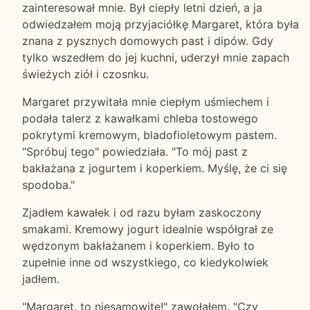
zainteresował mnie. Był ciepły letni dzień, a ja
odwiedzałem moją przyjaciółkę Margaret, która była
znana z pysznych domowych past i dipów. Gdy
tylko wszedłem do jej kuchni, uderzył mnie zapach
świeżych ziół i czosnku.
Margaret przywitała mnie ciepłym uśmiechem i
podała talerz z kawałkami chleba tostowego
pokrytymi kremowym, bladofioletowym pastem.
"Spróbuj tego" powiedziała. "To mój past z
bakłażana z jogurtem i koperkiem. Myślę, że ci się
spodoba."
Zjadłem kawałek i od razu byłam zaskoczony
smakami. Kremowy jogurt idealnie współgrał ze
wędzonym bakłażanem i koperkiem. Było to
zupełnie inne od wszystkiego, co kiedykolwiek
jadłem.
"Margaret, to niesamowite!" zawołałem. "Czy