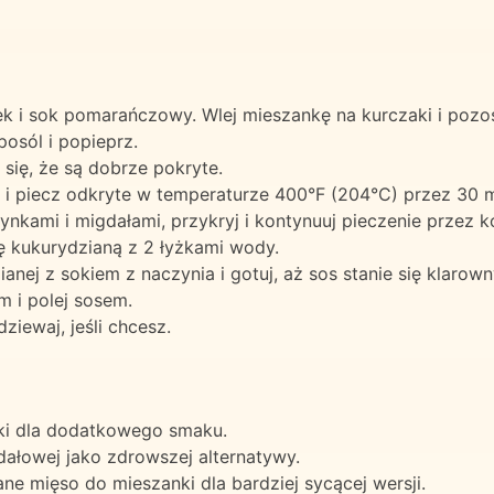
nek i sok pomarańczowy. Wlej mieszankę na kurczaki i pozo
posól i popieprz.
się, że są dobrze pokryte.
 i piecz odkryte w temperaturze 400°F (204°C) przez 30 m
nkami i migdałami, przykryj i kontynuuj pieczenie przez k
ię kukurydzianą z 2 łyżkami wody.
nej z sokiem z naczynia i gotuj, aż sos stanie się klarowny
m i polej sosem.
iewaj, jeśli chcesz.
ki dla dodatkowego smaku.
dałowej jako zdrowszej alternatywy.
e mięso do mieszanki dla bardziej sycącej wersji.