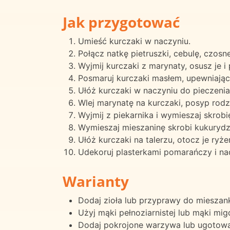
Jak przygotować
Umieść kurczaki w naczyniu.
Połącz natkę pietruszki, cebulę, czos
Wyjmij kurczaki z marynaty, osusz je i 
Posmaruj kurczaki masłem, upewniając 
Ułóż kurczaki w naczyniu do pieczenia
Wlej marynatę na kurczaki, posyp rodzy
Wyjmij z piekarnika i wymieszaj skrob
Wymieszaj mieszaninę skrobi kukurydzia
Ułóż kurczaki na talerzu, otocz je ryże
Udekoruj plasterkami pomarańczy i nadz
Warianty
Dodaj zioła lub przyprawy do mieszan
Użyj mąki pełnoziarnistej lub mąki mig
Dodaj pokrojone warzywa lub ugotowan