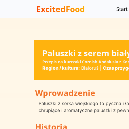
ExcitedFood
Start
Paluszki z serem bia
Przepis na kurczaki Cornish Andalusia z Kor
Region / kultura:
Białoruś
|
Czas przyg
Wprowadzenie
Paluszki z serka wiejskiego to pyszna i 
chrupiące i aromatyczne paluszki z pewno
Historia