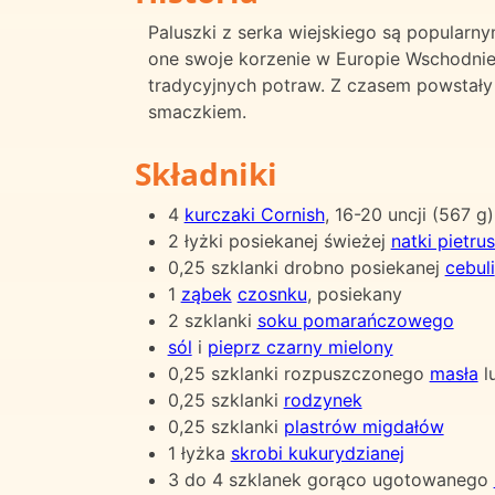
Paluszki z serka wiejskiego są popularn
one swoje korzenie w Europie Wschodniej
tradycyjnych potraw. Z czasem powstały
smaczkiem.
Składniki
4
kurczaki Cornish
, 16-20 uncji (567 
2 łyżki posiekanej świeżej
natki pietrus
0,25 szklanki drobno posiekanej
cebuli
1
ząbek
czosnku
, posiekany
2 szklanki
soku pomarańczowego
sól
i
pieprz czarny mielony
0,25 szklanki rozpuszczonego
masła
l
0,25 szklanki
rodzynek
0,25 szklanki
plastrów migdałów
1 łyżka
skrobi kukurydzianej
3 do 4 szklanek gorąco ugotowanego