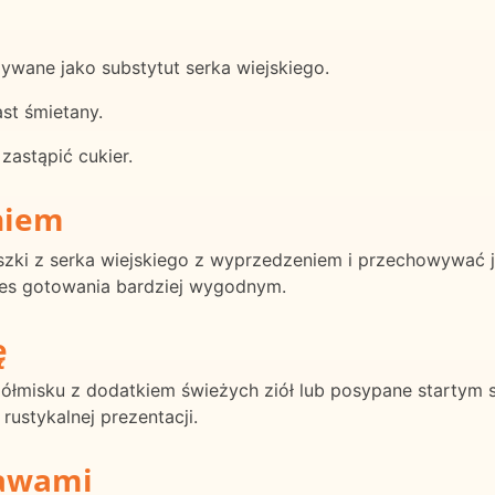
ywane jako substytut serka wiejskiego.
st śmietany.
astąpić cukier.
niem
zki z serka wiejskiego z wyprzedzeniem i przechowywać
ces gotowania bardziej wygodnym.
ę
 półmisku z dodatkiem świeżych ziół lub posypane startym
stykalnej prezentacji.
rawami