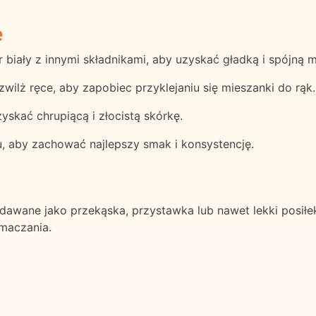
e
 biały z innymi składnikami, aby uzyskać gładką i spójną 
ilż ręce, aby zapobiec przyklejaniu się mieszanki do rąk.
yskać chrupiącą i złocistą skórkę.
, aby zachować najlepszy smak i konsystencję.
odawane jako przekąska, przystawka lub nawet lekki posił
 maczania.