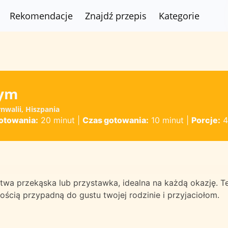
Rekomendacje
Znajdź przepis
Kategorie
łym
nwalii, Hiszpania
otowania:
20 minut
|
Czas gotowania:
10 minut
|
Porcje:
4
łatwa przekąska lub przystawka, idealna na każdą okazję. T
ścią przypadną do gustu twojej rodzinie i przyjaciołom.