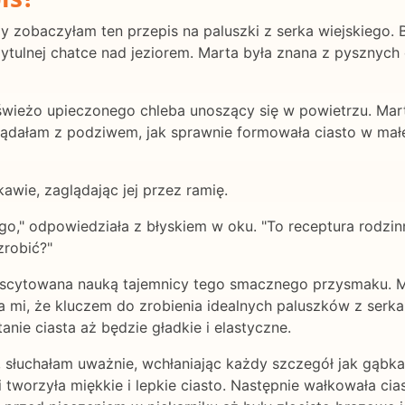
 zobaczyłam ten przepis na paluszki z serka wiejskiego. B
ytulnej chatce nad jeziorem. Marta była znana z pysznyc
wieżo upieczonego chleba unoszący się w powietrzu. Marta 
lądałam z podziwem, jak sprawnie formowała ciasto w małe 
awie, zaglądając jej przez ramię.
ego," odpowiedziała z błyskiem w oku. "To receptura rodzin
zrobić?"
scytowana nauką tajemnicy tego smacznego przysmaku. Mar
ła mi, że kluczem do zrobienia idealnych paluszków z serka 
anie ciasta aż będzie gładkie i elastyczne.
słuchałam uważnie, wchłaniając każdy szczegół jak gąbka
i tworzyła miękkie i lepkie ciasto. Następnie wałkowała cia