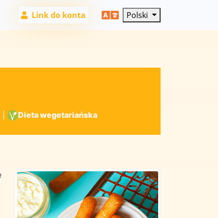
Link do konta
Polski
|
Dieta wegetariańska
e