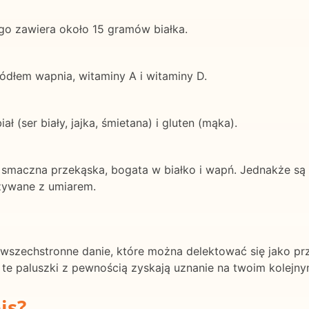
go zawiera około 15 gramów białka.
ródłem wapnia, witaminy A i witaminy D.
ał (ser biały, jajka, śmietana) i gluten (mąka).
i smaczna przekąska, bogata w białko i wapń. Jednakże są 
żywane z umiarem.
 wszechstronne danie, które można delektować się jako prz
te paluszki z pewnością zyskają uznanie na twoim kolejny
is?