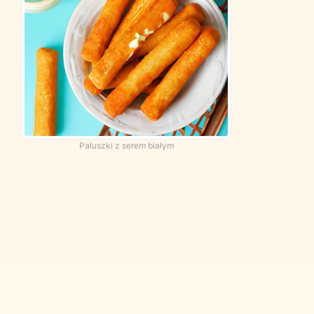
ą
Paluszki z serem białym