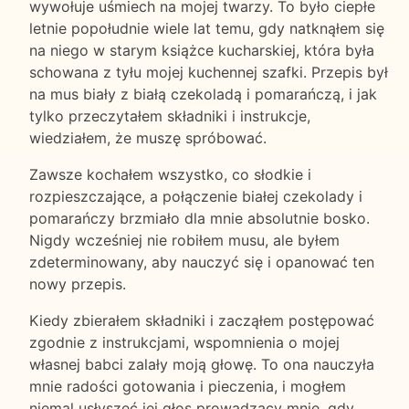
wywołuje uśmiech na mojej twarzy. To było ciepłe
letnie popołudnie wiele lat temu, gdy natknąłem się
na niego w starym książce kucharskiej, która była
schowana z tyłu mojej kuchennej szafki. Przepis był
na mus biały z białą czekoladą i pomarańczą, i jak
tylko przeczytałem składniki i instrukcje,
wiedziałem, że muszę spróbować.
Zawsze kochałem wszystko, co słodkie i
rozpieszczające, a połączenie białej czekolady i
pomarańczy brzmiało dla mnie absolutnie bosko.
Nigdy wcześniej nie robiłem musu, ale byłem
zdeterminowany, aby nauczyć się i opanować ten
nowy przepis.
Kiedy zbierałem składniki i zacząłem postępować
zgodnie z instrukcjami, wspomnienia o mojej
własnej babci zalały moją głowę. To ona nauczyła
mnie radości gotowania i pieczenia, i mogłem
niemal usłyszeć jej głos prowadzący mnie, gdy