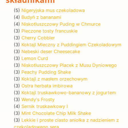
(5)
Nigeryjska mus czekoladowa
(4)
Budyń z bananami
(4)
Niskotłuszczowy Puding w Chmurce
(3)
Pieczone tosty francuskie
(3)
Cherry Cobbler
(3)
Koktajl Mleczny z Puddingiem Czekoladowym
(3)
Nebeski deser Cheesecake
(3)
Lemon Curd
(3)
Niskotłuszczowy Placek z Musu Dyniowego
(3)
Peachy Pudding Shake
(3)
Koktajl z masłem orzechowym
(3)
Ostra herbata imbirowa
(3)
Koktajl truskawkowo-bananowy z jogurtem
(3)
Wendy's Frosty
(4)
Sernik truskawkowy I
(3)
Mint Chocolate Chip Milk Shake
(3)
Lekkie i proste ciasto aniołka z nadzieniem z
czekoladowego sera