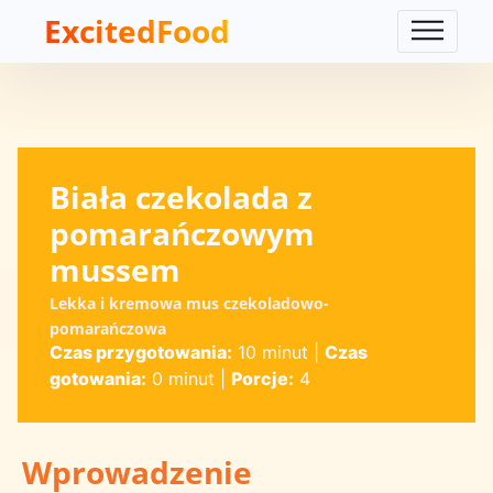
ExcitedFood
Biała czekolada z
pomarańczowym
mussem
Lekka i kremowa mus czekoladowo-
pomarańczowa
Czas przygotowania:
10 minut
|
Czas
gotowania:
0 minut
|
Porcje:
4
Wprowadzenie