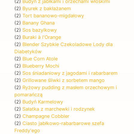
(2)
Budyń z jabłkami i orzechami włoskimi
(2)
Byurek z bakłażanem
(2)
Tort bananowo-migdałowy
(2)
Banany Ghana
(2)
Sos bazylkowy
(2)
Buraki à l'Orange
(2)
Blender Szybkie Czekoladowe Lody dla
Diabetyków
(2)
Blue Corn Atole
(2)
Blueberry Mochi
(2)
Sos śniadaniowy z jagodami i rabarbarem
(2)
Grillowane śliwki z sorbetem mango
(2)
Ryżowy pudding z masłem orzechowym i
pomarańczą
(2)
Budyń Karmelowy
(2)
Sałatka z marchewki i rodzynek
(2)
Champagne Cobbler
(2)
Ciasto jabłkowo-rabarbarowe szefa
Freddy'ego