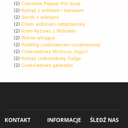
(2)
Cherokee Pepper Pot Soup
(2)
Koktajl z wiśniami i bananem
(2)
Sernik z wiśniami
(2)
Dżem wiśniowo-rabarbarowy
(2)
Krem Ryżowy z Wiśniami
(2)
Wiśnie wirujące
(2)
Pudding czekoladowo-cynamonowy
(2)
Czekoladowy Mrożony Jogurt
(2)
Koktajl czekoladowy Fudge
(2)
Czekoladowa galaretka
KONTAKT
INFORMACJE
ŚLEDŹ NAS