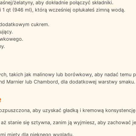
śnej/żelatyny, aby dokładnie połączyć składniki.
1 qt (946 ml), którą wcześniej opłukałeś zimną wodą.
ją dodatkowym cukrem.
ujący.
kawkowego.
y.
h, takich jak malinowy lub borówkowy, aby nadać temu pr
rand Marnier lub Chambord, dla dodatkowej warstwy smaku.
e
e rozpuszczona, aby uzyskać gładką i kremową konsystencję
aż stanie się sztywna, zanim ją wyjmiesz, aby zachować jej
ćmi mięty dla pięknego wyglądu.