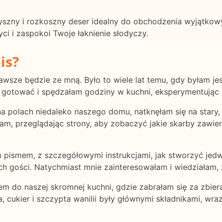
ny i rozkoszny deser idealny do obchodzenia wyjątkowyc
 i zaspokoi Twoje łaknienie słodyczy.
is?
 zawsze będzie ze mną. Było to wiele lat temu, gdy byłam 
m gotować i spędzałam godziny w kuchni, eksperymentując 
a polach niedaleko naszego domu, natknęłam się na stary,
łam, przeglądając strony, aby zobaczyć jakie skarby zawier
m pismem, z szczegółowymi instrukcjami, jak stworzyć jedw
h gości. Natychmiast mnie zainteresowałam i wiedziałam,
m do naszej skromnej kuchni, gdzie zabrałam się za zbier
 cukier i szczypta wanilii były głównymi składnikami, wraz