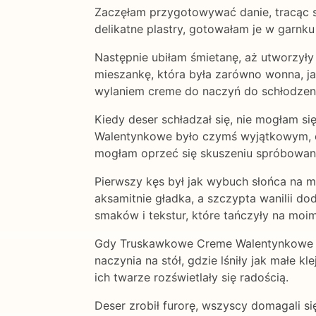
Zaczęłam przygotowywać danie, tracąc si
delikatne plastry, gotowałam je w garnku
Następnie ubiłam śmietanę, aż utworzyły 
mieszankę, która była zarówno wonna, ja
wylaniem creme do naczyń do schłodzen
Kiedy deser schładzał się, nie mogłam s
Walentynkowe było czymś wyjątkowym, czy
mogłam oprzeć się skuszeniu spróbowani
Pierwszy kęs był jak wybuch słońca na m
aksamitnie gładka, a szczypta wanilii do
smaków i tekstur, które tańczyły na moim
Gdy Truskawkowe Creme Walentynkowe był
naczynia na stół, gdzie lśniły jak małe k
ich twarze rozświetlały się radością.
Deser zrobił furorę, wszyscy domagali si