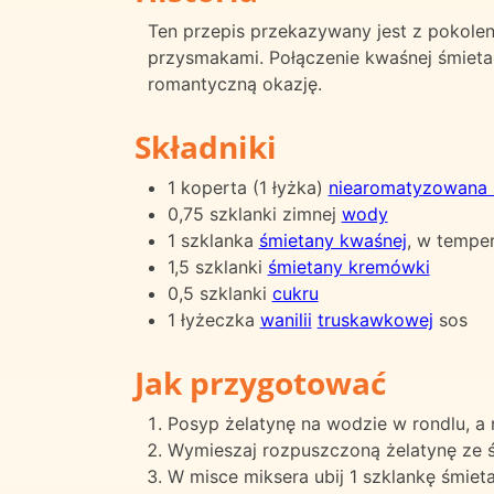
Ten przepis przekazywany jest z pokoleni
przysmakami. Połączenie kwaśnej śmieta
romantyczną okazję.
Składniki
1 koperta (1 łyżka)
niearomatyzowana 
0,75 szklanki zimnej
wody
1 szklanka
śmietany kwaśnej
, w tempe
1,5 szklanki
śmietany kremówki
0,5 szklanki
cukru
1 łyżeczka
wanilii
truskawkowej
sos
Jak przygotować
Posyp żelatynę na wodzie w rondlu, a 
Wymieszaj rozpuszczoną żelatynę ze ś
W misce miksera ubij 1 szklankę śmiet