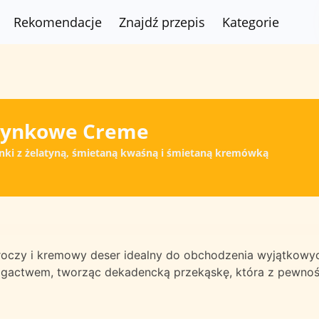
Rekomendacje
Znajdź przepis
Kategorie
tynkowe Creme
ki z żelatyną, śmietaną kwaśną i śmietaną kremówką
zy i kremowy deser idealny do obchodzenia wyjątkowych o
gactwem, tworząc dekadencką przekąskę, która z pewnośc