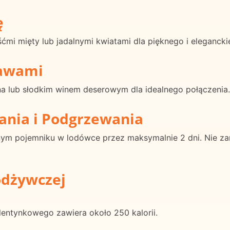
ę
śćmi mięty lub jadalnymi kwiatami dla pięknego i eleganck
rawami
na lub słodkim winem deserowym dla idealnego połączenia.
ania i Podgrzewania
nym pojemniku w lodówce przez maksymalnie 2 dni. Nie za
odżywczej
ntynkowego zawiera około 250 kalorii.