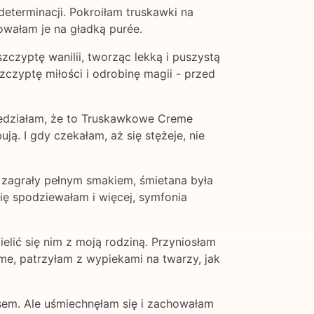
determinacji. Pokroiłam truskawki na
sowałam je na gładką purée.
zczyptę wanilii, tworząc lekką i puszystą
zczyptę miłości i odrobinę magii - przed
Wiedziałam, że to Truskawkowe Creme
ą. I gdy czekałam, aż się stężeje, nie
i zagrały pełnym smakiem, śmietana była
się spodziewałam i więcej, symfonia
ić się nim z moją rodziną. Przyniosłam
reme, patrzyłam z wypiekami na twarzy, jak
pisem. Ale uśmiechnęłam się i zachowałam