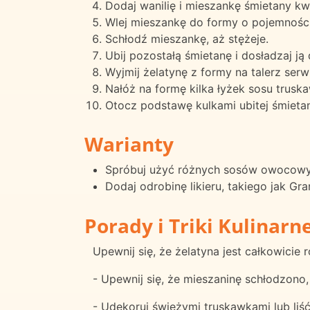
Dodaj wanilię i mieszankę śmietany kwa
Wlej mieszankę do formy o pojemności 
Schłodź mieszankę, aż stężeje.
Ubij pozostałą śmietanę i dosładzaj 
Wyjmij żelatynę z formy na talerz serw
Nałóż na formę kilka łyżek sosu trus
Otocz podstawę kulkami ubitej śmietan
Warianty
Spróbuj użyć różnych sosów owocowyc
Dodaj odrobinę likieru, takiego jak G
Porady i Triki Kulinarn
Upewnij się, że żelatyna jest całkowici
- Upewnij się, że mieszaninę schłodzono, 
- Udekoruj świeżymi truskawkami lub liś