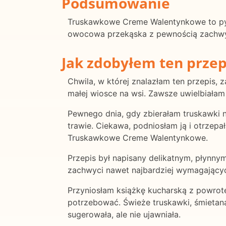
Podsumowanie
Truskawkowe Creme Walentynkowe to pysz
owocowa przekąska z pewnością zachwyci
Jak zdobyłem ten przep
Chwila, w której znalazłam ten przepis,
małej wiosce na wsi. Zawsze uwielbiała
Pewnego dnia, gdy zbierałam truskawki n
trawie. Ciekawa, podniosłam ją i otrzepa
Truskawkowe Creme Walentynkowe.
Przepis był napisany delikatnym, płynny
zachwyci nawet najbardziej wymagającyc
Przyniosłam książkę kucharską z powrote
potrzebować. Świeże truskawki, śmietana,
sugerowała, ale nie ujawniała.