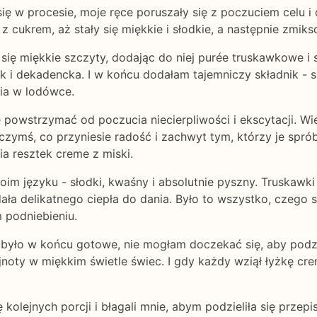
ę w procesie, moje ręce poruszały się z poczuciem celu i 
 z cukrem, aż stały się miękkie i słodkie, a następnie zmik
się miękkie szczyty, dodając do niej purée truskawkowe i s
k i dekadencka. I w końcu dodałam tajemniczy składnik - s
ia w lodówce.
ię powstrzymać od poczucia niecierpliwości i ekscytacji. 
mś, co przyniesie radość i zachwyt tym, którzy je spróbuj
a resztek creme z miski.
oim języku - słodki, kwaśny i absolutnie pyszny. Truskawk
dała delikatnego ciepła do dania. Było to wszystko, czego 
 podniebieniu.
o w końcu gotowe, nie mogłam doczekać się, aby podziel
lejnoty w miękkim świetle świec. I gdy każdy wziął łyżkę c
ę kolejnych porcji i błagali mnie, abym podzieliła się prze