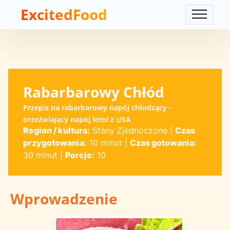
ExcitedFood
Rabarbarowy Chłód
Przepis na rabarbarowy napój chłodzący -
orzeźwiający napój letni z USA
Region / kultura:
Stany Zjednoczone
|
Czas
przygotowania:
10 minut
|
Czas gotowania:
30 minut
|
Porcje:
10
Wprowadzenie