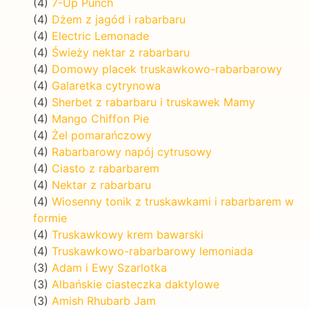
(4)
7-Up Punch
(4)
Dżem z jagód i rabarbaru
(4)
Electric Lemonade
(4)
Świeży nektar z rabarbaru
(4)
Domowy placek truskawkowo-rabarbarowy
(4)
Galaretka cytrynowa
(4)
Sherbet z rabarbaru i truskawek Mamy
(4)
Mango Chiffon Pie
(4)
Żel pomarańczowy
(4)
Rabarbarowy napój cytrusowy
(4)
Ciasto z rabarbarem
(4)
Nektar z rabarbaru
(4)
Wiosenny tonik z truskawkami i rabarbarem w
formie
(4)
Truskawkowy krem bawarski
(4)
Truskawkowo-rabarbarowy lemoniada
(3)
Adam i Ewy Szarlotka
(3)
Albańskie ciasteczka daktylowe
(3)
Amish Rhubarb Jam