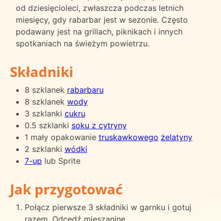
od dziesięcioleci, zwłaszcza podczas letnich
miesięcy, gdy rabarbar jest w sezonie. Często
podawany jest na grillach, piknikach i innych
spotkaniach na świeżym powietrzu.
Składniki
8 szklanek
rabarbaru
8 szklanek
wody
3 szklanki
cukru
0.5 szklanki
soku z cytryny
1 mały opakowanie
truskawkowego
żelatyny
2 szklanki
wódki
7-up
lub Sprite
Jak przygotować
Połącz pierwsze 3 składniki w garnku i gotuj
razem. Odcedź mieszaninę.