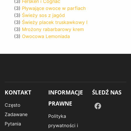
(3)
Fersken i Cognac
(3)
Pływające owoce w parfiach
(3)
Świeży sos z jagód
(3)
Świeży placek truskawkowy I
(3)
Mrożony rabarbarowy krem
(3)
Owocowa Lemoniada
KONTAKT
INFORMACJE
ŚLEDŹ NAS
PRAWNE
Często
Zadawane
Polityka
Pytania
prywatności i