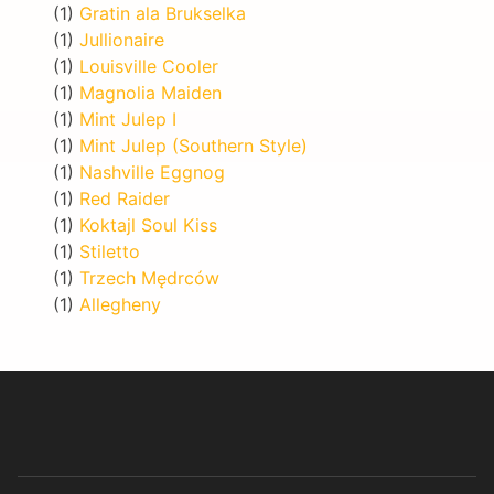
(1)
Gratin ala Brukselka
(1)
Jullionaire
(1)
Louisville Cooler
(1)
Magnolia Maiden
(1)
Mint Julep I
(1)
Mint Julep (Southern Style)
(1)
Nashville Eggnog
(1)
Red Raider
(1)
Koktajl Soul Kiss
(1)
Stiletto
(1)
Trzech Mędrców
(1)
Allegheny