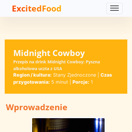
ExcitedFood
Midnight Cowboy
Przepis na drink Midnight Cowboy: Pyszna
alkoholowa uczta z USA
Region / kultura:
Stany Zjednoczone
|
Czas
przygotowania:
5 minut
|
Porcje:
1
Wprowadzenie