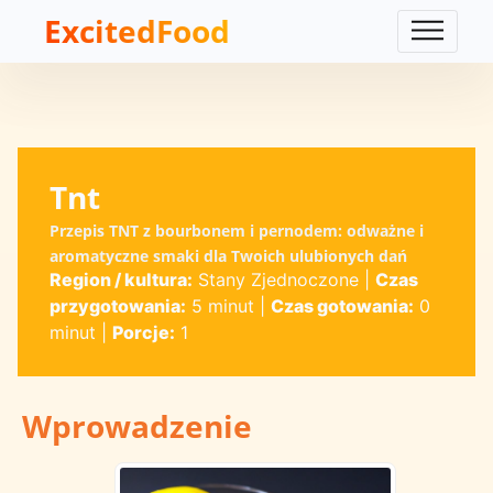
ExcitedFood
Tnt
Przepis TNT z bourbonem i pernodem: odważne i
aromatyczne smaki dla Twoich ulubionych dań
Region / kultura:
Stany Zjednoczone
|
Czas
przygotowania:
5 minut
|
Czas gotowania:
0
minut
|
Porcje:
1
Wprowadzenie