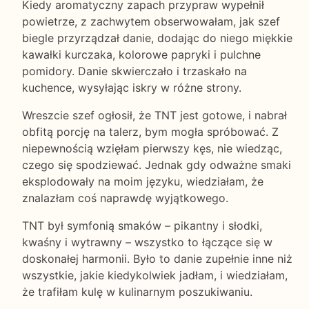
Kiedy aromatyczny zapach przypraw wypełnił
powietrze, z zachwytem obserwowałam, jak szef
biegle przyrządzał danie, dodając do niego miękkie
kawałki kurczaka, kolorowe papryki i pulchne
pomidory. Danie skwierczało i trzaskało na
kuchence, wysyłając iskry w różne strony.
Wreszcie szef ogłosił, że TNT jest gotowe, i nabrał
obfitą porcję na talerz, bym mogła spróbować. Z
niepewnością wzięłam pierwszy kęs, nie wiedząc,
czego się spodziewać. Jednak gdy odważne smaki
eksplodowały na moim języku, wiedziałam, że
znalazłam coś naprawdę wyjątkowego.
TNT był symfonią smaków – pikantny i słodki,
kwaśny i wytrawny – wszystko to łączące się w
doskonałej harmonii. Było to danie zupełnie inne niż
wszystkie, jakie kiedykolwiek jadłam, i wiedziałam,
że trafiłam kulę w kulinarnym poszukiwaniu.